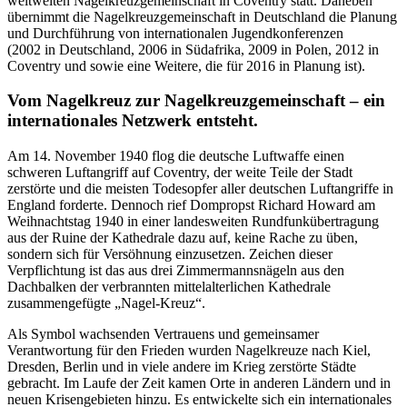
weltweiten Nagelkreuzgemeinschaft in Coventry statt. Daneben
übernimmt die Nagelkreuzgemeinschaft in Deutschland die Planung
und Durchführung von internationalen Jugendkonferenzen
(2002 in Deutschland, 2006 in Südafrika, 2009 in Polen, 2012 in
Coventry und sowie eine Weitere, die für 2016 in Planung ist).
Vom Nagelkreuz zur Nagelkreuzgemeinschaft – ein
internationales Netzwerk entsteht.
Am 14. November 1940 flog die deutsche Luftwaffe einen
schweren Luftangriff auf Coventry, der weite Teile der Stadt
zerstörte und die meisten Todesopfer aller deutschen Luftangriffe in
England forderte. Dennoch rief Dompropst Richard Howard am
Weihnachtstag 1940 in einer landesweiten Rundfunkübertragung
aus der Ruine der Kathedrale dazu auf, keine Rache zu üben,
sondern sich für Versöhnung einzusetzen. Zeichen dieser
Verpflichtung ist das aus drei Zimmermannsnägeln aus den
Dachbalken der verbrannten mittelalterlichen Kathedrale
zusammengefügte „Nagel-Kreuz“.
Als Symbol wachsenden Vertrauens und gemeinsamer
Verantwortung für den Frieden wurden Nagelkreuze nach Kiel,
Dresden, Berlin und in viele andere im Krieg zerstörte Städte
gebracht. Im Laufe der Zeit kamen Orte in anderen Ländern und in
neuen Krisengebieten hinzu. Es entwickelte sich ein internationales