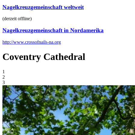
Nagelkreuzgemeinschaft weltweit
(derzeit offline)
Nagelkreuzgemeinschaft in Nordamerika
http://www.crossofnails-na.org
Coventry Cathedral
1
2
3