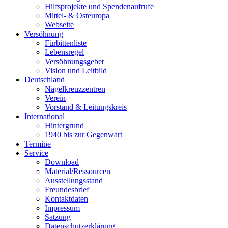
Hilfsprojekte und Spendenaufrufe
Mittel- & Osteuropa
Webseite
Versöhnung
Fürbittenliste
Lebensregel
Versöhnungsgebet
Vision und Leitbild
Deutschland
Nagelkreuzzentren
Verein
Vorstand & Leitungskreis
International
Hintergrund
1940 bis zur Gegenwart
Termine
Service
Download
Material/Ressourcen
Ausstellungsstand
Freundesbrief
Kontaktdaten
Impressum
Satzung
Datenschutzerklärung