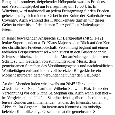
Ein ganz besonderer, tiefgehender Höhepunkt war das Friedens-
und Versöhnungsgebet am Freitagmittag um 13:00 Uhr. In
Würzburg wird traditionell an jedem Freitagmittag für den Frieden
gebetet – zeitgleich mit dem Gebet in der Ruine der Kathedrale von
Coventry. Auch während des Katholikentags durften wir dieses
Gebet in einer bis auf den letzten Platz gefüllten Marienkapelle
feiern.
In seiner bewegenden Ansprache zur Bergpredigt (Mt 5, 1-12)
lenkte Superintendent a. D. Klaus Majoress den Blick auf den Kern
der christlichen Friedensbotschaft: Versöhnung beginnt mit einem
radikalen Perspektivwechsel – sich zuerst in den Bruder oder die
Schwester hineinzudenken und den Mut aufzubringen, den ersten
Schritt zu tun. Getragen von stimmungsvoller Musik, dem
gemeinsamen Sprechen des Versöhnungsgebets und nachdenklichen
Wortbeiträgen entstand in der voll besetzten Bürgerkirche ein
Moment spürbarer, tiefer Verbundenheit unter den Gläubigen.
An drei Abenden luden wir jeweils um 20:45 Uhr zu den
„Gedanken zur Nacht“ auf den Wilhelm-Schwinn-Platz (Platz der
Versöhnung) vor der Kirche St. Stephan ein. Auch wenn sich hier –
im Vergleich zum lebhaften Standbetrieb tagsüber – eher kleinere,
leisere Runden zusammenfanden, tat dies der Intensität keinen
Abbruch. Im Gegenteil: Im bewussten Kontrast zum trubelig-
belebten Katholikentags-Geschehen tat die gemeinsame Stille