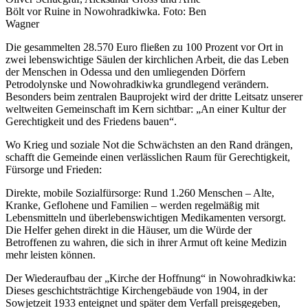
Bölt vor Ruine in Nowohradkiwka. Foto: Ben
Wagner
Die gesammelten 28.570 Euro fließen zu 100 Prozent vor Ort in
zwei lebenswichtige Säulen der kirchlichen Arbeit, die das Leben
der Menschen in Odessa und den umliegenden Dörfern
Petrodolynske und Nowohradkiwka grundlegend verändern.
Besonders beim zentralen Bauprojekt wird der dritte Leitsatz unserer
weltweiten Gemeinschaft im Kern sichtbar: „An einer Kultur der
Gerechtigkeit und des Friedens bauen“.
Wo Krieg und soziale Not die Schwächsten an den Rand drängen,
schafft die Gemeinde einen verlässlichen Raum für Gerechtigkeit,
Fürsorge und Frieden:
Direkte, mobile Sozialfürsorge: Rund 1.260 Menschen – Alte,
Kranke, Geflohene und Familien – werden regelmäßig mit
Lebensmitteln und überlebenswichtigen Medikamenten versorgt.
Die Helfer gehen direkt in die Häuser, um die Würde der
Betroffenen zu wahren, die sich in ihrer Armut oft keine Medizin
mehr leisten können.
Der Wiederaufbau der „Kirche der Hoffnung“ in Nowohradkiwka:
Dieses geschichtsträchtige Kirchengebäude von 1904, in der
Sowjetzeit 1933 enteignet und später dem Verfall preisgegeben,