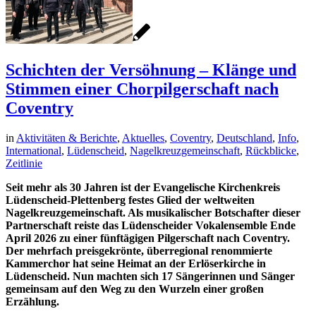
Schichten der Versöhnung – Klänge und
Stimmen einer Chorpilgerschaft nach
Coventry
in
Aktivitäten & Berichte
,
Aktuelles
,
Coventry
,
Deutschland
,
Info
,
International
,
Lüdenscheid
,
Nagelkreuzgemeinschaft
,
Rückblicke
,
Zeitlinie
Seit mehr als 30 Jahren ist der Evangelische Kirchenkreis
Lüdenscheid-Plettenberg festes Glied der weltweiten
Nagelkreuzgemeinschaft. Als musikalischer Botschafter dieser
Partnerschaft reiste das Lüdenscheider Vokalensemble Ende
April 2026 zu einer fünftägigen Pilgerschaft nach Coventry.
Der mehrfach preisgekrönte, überregional renommierte
Kammerchor hat seine Heimat an der Erlöserkirche in
Lüdenscheid. Nun machten sich 17 Sängerinnen und Sänger
gemeinsam auf den Weg zu den Wurzeln einer großen
Erzählung.