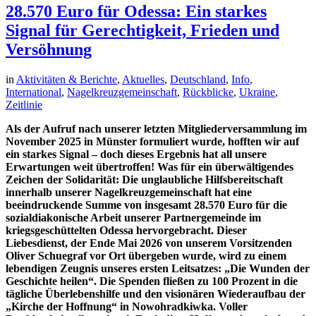
28.570 Euro für Odessa: Ein starkes
Signal für Gerechtigkeit, Frieden und
Versöhnung
in
Aktivitäten & Berichte
,
Aktuelles
,
Deutschland
,
Info
,
International
,
Nagelkreuzgemeinschaft
,
Rückblicke
,
Ukraine
,
Zeitlinie
Als der Aufruf nach unserer letzten Mitgliederversammlung im
November 2025 in Münster formuliert wurde, hofften wir auf
ein starkes Signal – doch dieses Ergebnis hat all unsere
Erwartungen weit übertroffen! Was für ein überwältigendes
Zeichen der Solidarität: Die unglaubliche Hilfsbereitschaft
innerhalb unserer Nagelkreuzgemeinschaft hat eine
beeindruckende Summe von insgesamt 28.570 Euro für die
sozialdiakonische Arbeit unserer Partnergemeinde im
kriegsgeschüttelten Odessa hervorgebracht. Dieser
Liebesdienst, der Ende Mai 2026 von unserem Vorsitzenden
Oliver Schuegraf vor Ort übergeben wurde, wird zu einem
lebendigen Zeugnis unseres ersten Leitsatzes: „Die Wunden der
Geschichte heilen“. Die Spenden fließen zu 100 Prozent in die
tägliche Überlebenshilfe und den visionären Wiederaufbau der
„Kirche der Hoffnung“ in Nowohradkiwka. Voller