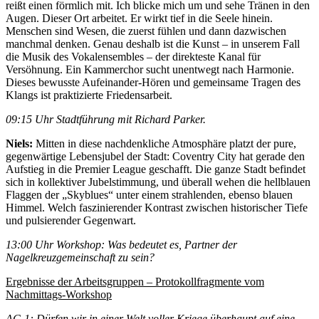
reißt einen förmlich mit. Ich blicke mich um und sehe Tränen in den
Augen. Dieser Ort arbeitet. Er wirkt tief in die Seele hinein.
Menschen sind Wesen, die zuerst fühlen und dann dazwischen
manchmal denken. Genau deshalb ist die Kunst – in unserem Fall
die Musik des Vokalensembles – der direkteste Kanal für
Versöhnung. Ein Kammerchor sucht unentwegt nach Harmonie.
Dieses bewusste Aufeinander-Hören und gemeinsame Tragen des
Klangs ist praktizierte Friedensarbeit.
09:15 Uhr Stadtführung mit Richard Parker.
Niels:
Mitten in diese nachdenkliche Atmosphäre platzt der pure,
gegenwärtige Lebensjubel der Stadt: Coventry City hat gerade den
Aufstieg in die Premier League geschafft. Die ganze Stadt befindet
sich in kollektiver Jubelstimmung, und überall wehen die hellblauen
Flaggen der „Skyblues“ unter einem strahlenden, ebenso blauen
Himmel. Welch faszinierender Kontrast zwischen historischer Tiefe
und pulsierender Gegenwart.
13:00 Uhr Workshop: Was bedeutet es, Partner der
Nagelkreuzgemeinschaft zu sein?
Ergebnisse der Arbeitsgruppen – Protokollfragmente vom
Nachmittags-Workshop
AG 1: Dürfen wir in einer Welt voller Kriege überhaupt auf eine