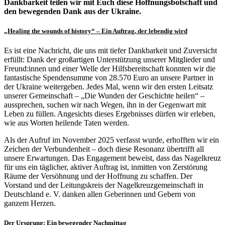
Dankbarkeit teilen wir mit Euch diese Hoffnungsbotschaft und
den bewegenden Dank aus der Ukraine.
„Healing the wounds of history“ – Ein Auftrag, der lebendig wird
Es ist eine Nachricht, die uns mit tiefer Dankbarkeit und Zuversicht
erfüllt: Dank der großartigen Unterstützung unserer Mitglieder und
Freund:innen und einer Welle der Hilfsbereitschaft konnten wir die
fantastische Spendensumme von 28.570 Euro an unsere Partner in
der Ukraine weitergeben. Jedes Mal, wenn wir den ersten Leitsatz
unserer Gemeinschaft – „Die Wunden der Geschichte heilen“ –
aussprechen, suchen wir nach Wegen, ihn in der Gegenwart mit
Leben zu füllen. Angesichts dieses Ergebnisses dürfen wir erleben,
wie aus Worten heilende Taten werden.
Als der Aufruf im November 2025 verfasst wurde, erhofften wir ein
Zeichen der Verbundenheit – doch diese Resonanz übertrifft all
unsere Erwartungen. Das Engagement beweist, dass das Nagelkreuz
für uns ein täglicher, aktiver Auftrag ist, inmitten von Zerstörung
Räume der Versöhnung und der Hoffnung zu schaffen. Der
Vorstand und der Leitungskreis der Nagelkreuzgemeinschaft in
Deutschland e. V. danken allen Geberinnen und Gebern von
ganzem Herzen.
Der Ursprung: Ein bewegender Nachmittag