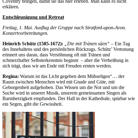
Coventry bringen, damit sie das hier erleben. Man kann es nicht
erklären.
Entschleunigung und Retreat
Freitag, 1. Mai. Ausflug der Gruppe nach Stratford-upon-Avon.
Konzertvorbereitungen.
Heinrich Schütz (1585-1672):
„Die mit Tränen säen“ –
Ein Tag
des Innehaltens und des persönlichen Rückzugs. Schütz’ Vertonung
erinnert uns daran, dass Versöhnung oft mit Tränen und
schmerzhafter Selbsterkenntnis beginnt – aber die Verheißung in
sich trägt, dass wir am Ende mit Freuden ernten werden.
Regina:
Warum ist das Licht gegeben dem Mühseligen“… der
Raum zwischen Menschen wird mit Gnade und Güte, mit
Geborgenheit aufgehoben. Das Wissen um die Not und um die
Suche wird in unserer Musik, unserem gemeinsamen Singen als
Barmherzigkeit empfunden. Der Hall in der Kathedrale, spürbar wie
ein Segen, gibt die Gewissheit.