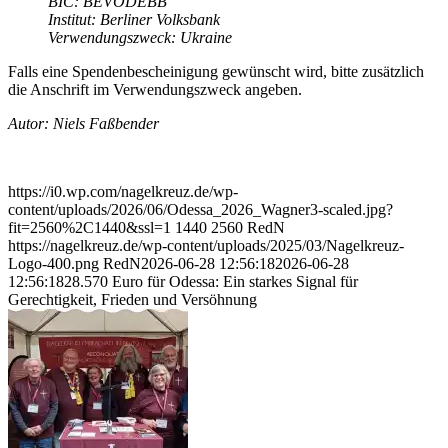
BIC: BEVODEBB
Institut: Berliner Volksbank
Verwendungszweck: Ukraine
Falls eine Spendenbescheinigung gewünscht wird, bitte zusätzlich
die Anschrift im Verwendungszweck angeben.
Autor: Niels Faßbender
https://i0.wp.com/nagelkreuz.de/wp-
content/uploads/2026/06/Odessa_2026_Wagner3-scaled.jpg?
fit=2560%2C1440&ssl=1
1440
2560
RedN
https://nagelkreuz.de/wp-content/uploads/2025/03/Nagelkreuz-
Logo-400.png
RedN
2026-06-28 12:56:18
2026-06-28
12:56:18
28.570 Euro für Odessa: Ein starkes Signal für
Gerechtigkeit, Frieden und Versöhnung