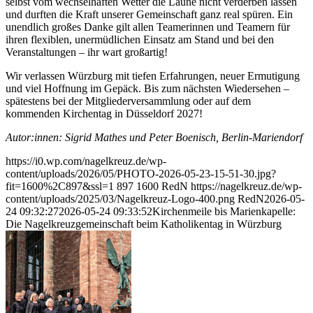
selbst vom wechselhaften Wetter die Laune nicht verderben lassen
und durften die Kraft unserer Gemeinschaft ganz real spüren. Ein
unendlich großes Danke gilt allen Teamerinnen und Teamern für
ihren flexiblen, unermüdlichen Einsatz am Stand und bei den
Veranstaltungen – ihr wart großartig!
Wir verlassen Würzburg mit tiefen Erfahrungen, neuer Ermutigung
und viel Hoffnung im Gepäck. Bis zum nächsten Wiedersehen –
spätestens bei der Mitgliederversammlung oder auf dem
kommenden Kirchentag in Düsseldorf 2027!
Autor:innen: Sigrid Mathes und Peter Boenisch, Berlin-Mariendorf
https://i0.wp.com/nagelkreuz.de/wp-
content/uploads/2026/05/PHOTO-2026-05-23-15-51-30.jpg?
fit=1600%2C897&ssl=1
897
1600
RedN
https://nagelkreuz.de/wp-
content/uploads/2025/03/Nagelkreuz-Logo-400.png
RedN
2026-05-
24 09:32:27
2026-05-24 09:33:52
Kirchenmeile bis Marienkapelle:
Die Nagelkreuzgemeinschaft beim Katholikentag in Würzburg