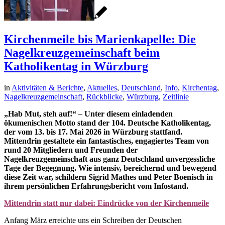
Kirchenmeile bis Marienkapelle: Die
Nagelkreuzgemeinschaft beim
Katholikentag in Würzburg
in
Aktivitäten & Berichte
,
Aktuelles
,
Deutschland
,
Info
,
Kirchentag
,
Nagelkreuzgemeinschaft
,
Rückblicke
,
Würzburg
,
Zeitlinie
„Hab Mut, steh auf!“ – Unter diesem einladenden
ökumenischen Motto stand der 104. Deutsche Katholikentag,
der vom 13. bis 17. Mai 2026 in Würzburg stattfand.
Mittendrin gestaltete ein fantastisches, engagiertes Team von
rund 20 Mitgliedern und Freunden der
Nagelkreuzgemeinschaft aus ganz Deutschland unvergessliche
Tage der Begegnung. Wie intensiv, bereichernd und bewegend
diese Zeit war, schildern Sigrid Mathes und Peter Boenisch in
ihrem persönlichen Erfahrungsbericht vom Infostand.
Mittendrin statt nur dabei: Eindrücke von der Kirchenmeile
Anfang März erreichte uns ein Schreiben der Deutschen