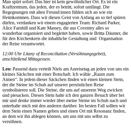
Man spürt sofort: Das hier ist kein gewöhnlicher Ort. Es ist ein
Kraftzentrum, das jeden, der es betritt, sofort umfängt. Die
Begegnungen mit alten Freund:innen fühlen sich an wie ein
Heimkommen. Dass wir diesen Geist von Anfang an so tief spüren
dürfen, verdanken wir einem engagierten Team: Richard Parker,
Alice Farnhill und Kate Massey, die aus Coventry alles so
wunderbar organisiert und begleitet haben, sowie Britta Däumer, die
für den Kirchenkreis die inhaltliche Gestaltung und Organisation
der Reise verantwortet.
12:00 Uhr Litany of Reconciliation (Versöhnungsgebet),
anschließend Mittagessen.
Leo:
Passend dazu verteilt Niels am Anreisetag an jeden von uns ein
kleines Säckchen mit einer Botschaft. Ich wähle „Raum zum
Atmen“. In jedem dieser Säckchen finden wir einen kleinen Stein,
der die Steine im Schuh auf unserer persönlichen Reise
symbolisieren soll. Die Steine, die uns auf unserem Weg zwicken
und piesacken. Diesen Stein halte ich den ganzen Besuch über bei
mir und denke immer wieder über meine Steine im Schuh nach und
unterhalte mich mit den anderen darüber. Im besten Fall sollten wir
dem Stein einen Namen geben und einen Ort mit Resonanz finden,
an dem wir ihn ablegen können, um uns mit uns selbst zu
versöhnen.