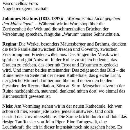
Vasconcellos. Foto:
Nagelkreuzgemeinschaft
Johannes Brahms (1833-1897):
„Warum ist das Licht gegeben
den Mühseligen“
– Während wir im Workshop über die
Zerrissenheit der Welt und die schmerzhaften Brücken der
Versöhnung sprechen, fängt das „Warum“ unsere Sehnsucht ein.
Regina:
Die Werke, besonders Mauersberger und Brahms, drücken
die tiefe Parallelität zwischen Dresden und Coventry, zwischen
Zerstörung und Friedenswillen aus. Das Singen der Musik wird
spürbar und gibt Antwort. In der Ruine zu stehen bedeutet, das
Grauen zu erleben, das aber mit Trost und Erbarmen zugedeckt
wird. Und immer beides miteinander: Das zeigt auch das Bild – die
Ruine Seite an Seite mit der neuen Kathedrale, das gleiche Licht,
der gleiche Himmel darüber und über und neben den beiden
Gestalten der Reconciliation, Stirn an Stirn. Menschen sitzen in der
Ruine nachdenklich, staunend, dankend mitten dort, wo einmal das
Kirchenschiff gewesen ist.
Niels:
Am Vormittag stehen wir in der neuen Kathedrale. Ich war
schon oft hier, kenne jede Ecke, jedes Kunstwerk. Und doch
passiert das Unvorhersehbare: Die Sonne bricht durch und flutet das
riesige Tauffenster von John Piper. Eine Farbgewalt, eine
Leuchtkraft, die ich in dieser Intensität noch nie gesehen habe. Es