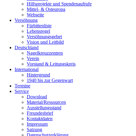
Hilfsprojekte und Spendenaufrufe
Mittel- & Osteuropa
Webseite
Versöhnung
Fürbittenliste
Lebensregel
Versöhnungsgebet
Vision und Leitbild
Deutschland
Nagelkreuzzentren
Verein
Vorstand & Leitungskreis
International
Hintergrund
1940 bis zur Gegenwart
Termine
Service
Download
Material/Ressourcen
Ausstellungsstand
Freundesbrief
Kontaktdaten
Impressum
Satzung
Datenschutzerklärung