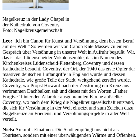
Nagelkreuz in der Lady Chapel in
der Kathedrale von Coventry.
Foto: Nagelkreuzgemeinschaft
Leo:
„Ich bin Canon für Kunst und Versöhnung, dem besten Beruf
auf der Welt.“ So werden wir von Canon Kate Massey zu einem
Gespräch über Versöhnung in unserer Welt in Aufruhr begrüßt. Wir,
das ist das Lüdenscheider Vokalensemble, das im Namen des
Kirchenkreises Lüdenscheid-Plettenberg Coventry und dessen
Kathedrale besucht. Coventry, der Ort, der 1940 das erste Opfer der
massiven deutschen Luftangriffe in England wurde und dessen
Kathedrale, wie große Teile der Stadt, weitgehend zerstört wurde.
Coventry, wo Propst Howard nach der Zerstörung ein Kreuz aus
verbrannten Dachbalken sah und dieses mit den Worten „Father
Forgive“ hinter den Altar der ausgebrannten Kirche aufstellte.
Coventry, wo nach dem Krieg die Nagelkreuzgesellschaft entstand,
die sich für Versöhnung in der Welt einsetzt und zum Zeichen dazu
Nagelkreuze an Friedens- und Versöhnungsprojekte in aller Welt
verteilt.
Niels:
Ankunft. Einatmen. Die Stadt empfängt uns nicht als
Touristen, sondern mit einer überwältigenden Wärme und Offenheit.