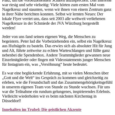
Platz, um die vorbeiziehenden Scharen anzusprechen. Das Interesse
war riesig und sehr vielseitig: Viele hörten zum ersten Mal vom
Nagelkreuz und staunten, wenn wir ihnen von einem Zentrum ganz
in ihrer Nähe berichten konnten. Selbst wir lernten Neues: Der
lokale Flyer verriet uns, dass seit 2003 alle weltweit verliehenen
Nagelkreuze in der Schmiede der JVA Würzburg hergestellt
werden!
Jeder von uns fand seinen eigenen Weg, die Menschen zu
begeistern. Peter lud die Vorbeiziehenden ein, selbst ein Nagelkreuz
aus Hufnägeln zu basteln. Das erwies sich als absoluter Hit für Jung
und Alt, führte zeitweise zu echten Warteschlangen und füllte ganz
nebenbei die Spendenbox. Andere Teammitglieder gewannen neue
Einzelmitglieder oder fingen mit Videostatements junger Menschen
für Instagram ein, was „Versöhnung“ heute bedeutet.
Es war eine beglückende Erfahrung, mit so vielen Menschen über
„Gott und die Welt“ ins Gespräch zu kommen und gleichzeitig zu
erleben, wie die Freundschaft und das Zusammengehörigkeitsgefühl
in unserem eigenen Team von Stunde zu Stunde wuchsen. Für uns
war die Teilnahme ein rundum gelungenes, inspirierendes Erlebnis.
Vielleicht wiederholen wir es beim nächsten Kirchentag in
Düsseldorf!
Innehalten im Trubel: Die geistlichen Akzente