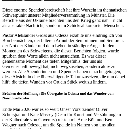
Diese enorme Spendenbereitschaft hat ihre Wurzeln im thematischen
Schwerpunkt unserer Mitgliederversammlung in Münster. Die
Berichte aus der Ukraine brachten uns den Krieg ganz nah – nicht
als abstrakte Nachricht, sondern im Schicksal konkreter Menschen.
Pastor Aleksander Gross aus Odessa erzählte uns eindringlich von
Bombennächten, der bitteren Armut der Seniorinnen und Senioren,
der Not der Kinder und dem Leben in ständiger Angst. In den
Momenten des Schweigens, die diesen Berichten folgten, wurde
spürbar, dass Worte allein nicht ausreichen. Es war dieser
gemeinsame Moment des tiefen Mitgefühls, der uns als
Gemeinschaft bewegt hat, nicht wegzusehen, sondern aktiv zu
werden. Alle Spenderinnen und Spender haben dazu beigetragen,
diese Absicht in eine überwältigende Tat umzusetzen, die nun dabei
hilft, die tiefen Wunden vor Ort ein Stück weit zu lindern.
Brücken der Hoffnung: Die Übergabe in Odessa und das Wunder von
Nowohradkiwka
Ende Mai 2026 war es so weit: Unser Vorsitzender Oliver
Schuegraf und Kate Massey (Dean für Kunst und Versöhnung an
der Kathedrale von Coventry) reisten mit Arne Bölt und Ben
Wagner nach Odessa, um die Spende im Namen von uns allen