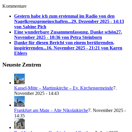
Kommentare
Gestern habe ich zum erstenmal im Radio von den
Nagelkreuzgemeinschaften...
29. Dezember 2025 - 14:13
von Sabine Pich
Eine wunderbare Zusammenfassung. Danke schön
27.
November 2025 - 10:36 von Petra Steinborn
Danke für diesen Bericht von einem berührenden,
inspirierenden...
16. November 2025 - 21:21 von Karen
Ehlers
Neueste Zentren
Kassel-Mitte – Martinskirche – Ev. Kirchengemeinde
7.
November 2025 - 14:43
Frankfurt am Main – Alte Nikolaikirche
7. November 2025 -
14:35