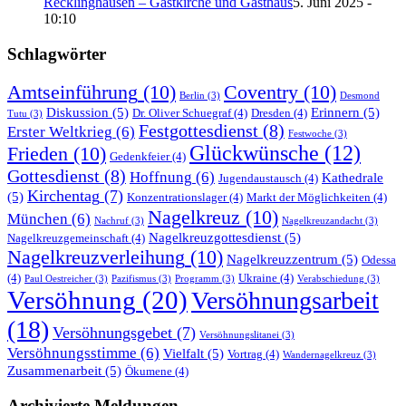
Recklinghausen – Gastkirche und Gasthaus
5. Juni 2025 -
10:10
Schlagwörter
Amtseinführung
(10)
Coventry
(10)
Berlin
(3)
Desmond
Diskussion
(5)
Erinnern
(5)
Dr. Oliver Schuegraf
(4)
Dresden
(4)
Tutu
(3)
Festgottesdienst
(8)
Erster Weltkrieg
(6)
Festwoche
(3)
Glückwünsche
(12)
Frieden
(10)
Gedenkfeier
(4)
Gottesdienst
(8)
Hoffnung
(6)
Kathedrale
Jugendaustausch
(4)
Kirchentag
(7)
(5)
Konzentrationslager
(4)
Markt der Möglichkeiten
(4)
Nagelkreuz
(10)
München
(6)
Nachruf
(3)
Nagelkreuzandacht
(3)
Nagelkreuzgottesdienst
(5)
Nagelkreuzgemeinschaft
(4)
Nagelkreuzverleihung
(10)
Nagelkreuzzentrum
(5)
Odessa
(4)
Ukraine
(4)
Paul Oestreicher
(3)
Pazifismus
(3)
Programm
(3)
Verabschiedung
(3)
Versöhnung
(20)
Versöhnungsarbeit
(18)
Versöhnungsgebet
(7)
Versöhnungslitanei
(3)
Versöhnungsstimme
(6)
Vielfalt
(5)
Vortrag
(4)
Wandernagelkreuz
(3)
Zusammenarbeit
(5)
Ökumene
(4)
Archivierte Meldungen