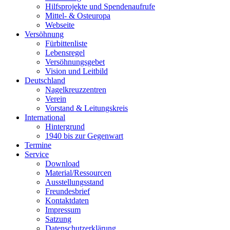
Hilfsprojekte und Spendenaufrufe
Mittel- & Osteuropa
Webseite
Versöhnung
Fürbittenliste
Lebensregel
Versöhnungsgebet
Vision und Leitbild
Deutschland
Nagelkreuzzentren
Verein
Vorstand & Leitungskreis
International
Hintergrund
1940 bis zur Gegenwart
Termine
Service
Download
Material/Ressourcen
Ausstellungsstand
Freundesbrief
Kontaktdaten
Impressum
Satzung
Datenschutzerklärung