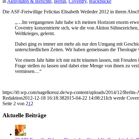
in
Aktivitäten & Berichte
,
Berlin
,
Coventry
,
Rückblicke
Die ASF-Freiwillige Felicitas Elisabeth Weileder 2012 in ihrem Abschl
„…Im vergangenen Jahr habe ich meinen Horizont enorm erweiter
Coventry konzentrierte sich, wie die von Aktion Sühnezeichen,
Weltkrieges, gelernt.
Dabei ging es immer um mehr als nur den Umgang mit Geschich
unterschiedlichen Zeiten. Wir haben gemeinsam die Theologie v
Vor einem Jahr hätte ich mir nicht träumen lassen, mit Freuden 
Frage stellen zu lassen und dabei eine Menge von ihnen zu verä
vermissen…“
https://i0.wp.com/nagelkreuz.de/wp-content/uploads/2014/12/Berl
Redaktion
2012-12-18 16:18:38
2015-04-22 14:08:21
Ich werde Coven
Seite 2 von 2
1
2
Aktuelle Beiträge