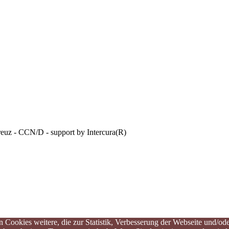
reuz - CCN/D - support by Intercura(R)
 Cookies weitere, die zur Statistik, Verbesserung der Webseite und/od