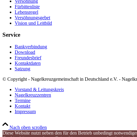
Versöhnung
Fürbittenliste
Lebensregel
Versöhnungsgebet
Vision und Leitbild
Service
Bankverbindung
Download
Freundesbrief
Kontaktdaten
Satzung
© Copyright - Nagelkreuzgemeinschaft in Deutschland e.V. - Nagelk
Vorstand & Leitungskreis
Nagelkreuzzentren
Termine
Kontakt
Impressum
Nach oben scrollen
Diese Website nutzt neben den für den Betrieb unbedingt notwendigen