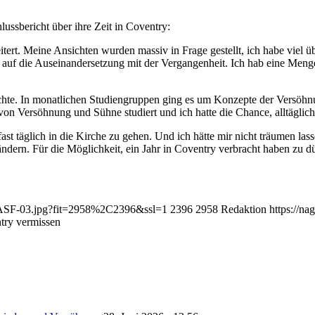
ussbericht über ihre Zeit in Coventry:
t. Meine Ansichten wurden massiv in Frage gestellt, ich habe viel üb
 auf die Auseinandersetzung mit der Vergangenheit. Ich hab eine Meng
te. In monatlichen Studiengruppen ging es um Konzepte der Versöhnun
on Versöhnung und Sühne studiert und ich hatte die Chance, alltäglich
fast täglich in die Kirche zu gehen. Und ich hätte mir nicht träumen l
ndern. Für die Möglichkeit, ein Jahr in Coventry verbracht haben zu d
in-ASF-03.jpg?fit=2958%2C2396&ssl=1
2396
2958
Redaktion
https://n
try vermissen