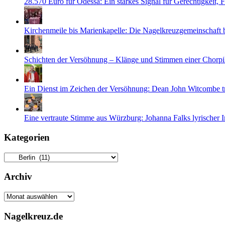
28.570 Euro für Odessa: Ein starkes Signal für Gerechtigkeit,
Kirchenmeile bis Marienkapelle: Die Nagelkreuzgemeinschaft
Schichten der Versöhnung – Klänge und Stimmen einer Chorpi
Ein Dienst im Zeichen der Versöhnung: Dean John Witcombe tr
Eine vertraute Stimme aus Würzburg: Johanna Falks lyrischer 
Kategorien
Kategorien
Archiv
Archiv
Nagelkreuz.de