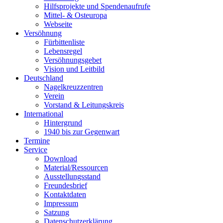
Hilfsprojekte und Spendenaufrufe
Mittel- & Osteuropa
Webseite
Versöhnung
Fürbittenliste
Lebensregel
Versöhnungsgebet
Vision und Leitbild
Deutschland
Nagelkreuzzentren
Verein
Vorstand & Leitungskreis
International
Hintergrund
1940 bis zur Gegenwart
Termine
Service
Download
Material/Ressourcen
Ausstellungsstand
Freundesbrief
Kontaktdaten
Impressum
Satzung
Datenschutzerklärung