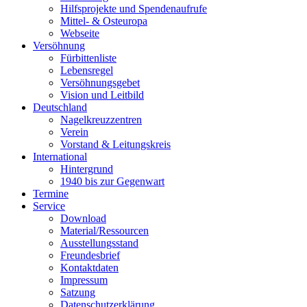
Hilfsprojekte und Spendenaufrufe
Mittel- & Osteuropa
Webseite
Versöhnung
Fürbittenliste
Lebensregel
Versöhnungsgebet
Vision und Leitbild
Deutschland
Nagelkreuzzentren
Verein
Vorstand & Leitungskreis
International
Hintergrund
1940 bis zur Gegenwart
Termine
Service
Download
Material/Ressourcen
Ausstellungsstand
Freundesbrief
Kontaktdaten
Impressum
Satzung
Datenschutzerklärung