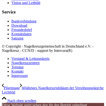
Vision und Leitbild
Service
Bankverbindung
Download
Freundesbrief
Kontaktdaten
Satzung
© Copyright - Nagelkreuzgemeinschaft in Deutschland e.V. -
Nagelkreuz - CCN/D - support by Intercura(R)
Vorstand & Leitungskreis
Nagelkreuzzentren
Termine
Kontakt
Impressum
Pilgrimage
60jähriges Nagelkreuzjubiläum der Versöhnungskirche
Lechfeld
Nach oben scrollen
Diese Website nutzt neben den für den Betrieb unbedingt