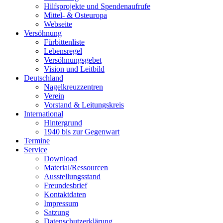
Hilfsprojekte und Spendenaufrufe
Mittel- & Osteuropa
Webseite
Versöhnung
Fürbittenliste
Lebensregel
Versöhnungsgebet
Vision und Leitbild
Deutschland
Nagelkreuzzentren
Verein
Vorstand & Leitungskreis
International
Hintergrund
1940 bis zur Gegenwart
Termine
Service
Download
Material/Ressourcen
Ausstellungsstand
Freundesbrief
Kontaktdaten
Impressum
Satzung
Datenschutzerklärung