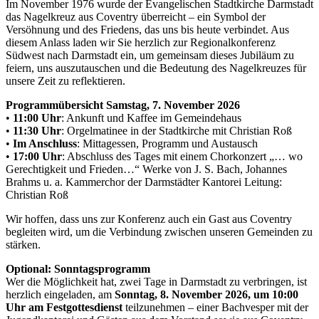
Im November 1976 wurde der Evangelischen Stadtkirche Darmstadt
das Nagelkreuz aus Coventry überreicht – ein Symbol der
Versöhnung und des Friedens, das uns bis heute verbindet. Aus
diesem Anlass laden wir Sie herzlich zur Regionalkonferenz
Südwest nach Darmstadt ein, um gemeinsam dieses Jubiläum zu
feiern, uns auszutauschen und die Bedeutung des Nagelkreuzes für
unsere Zeit zu reflektieren.
Programmübersicht Samstag, 7. November 2026
•
11:00 Uhr
: Ankunft und Kaffee im Gemeindehaus
•
11:30 Uhr
: Orgelmatinee in der Stadtkirche mit Christian Roß
•
Im Anschluss
: Mittagessen, Programm und Austausch
•
17:00 Uhr
: Abschluss des Tages mit einem Chorkonzert „… wo
Gerechtigkeit und Frieden…“ Werke von J. S. Bach, Johannes
Brahms u. a. Kammerchor der Darmstädter Kantorei Leitung:
Christian Roß
Wir hoffen, dass uns zur Konferenz auch ein Gast aus Coventry
begleiten wird, um die Verbindung zwischen unseren Gemeinden zu
stärken.
Optional: Sonntagsprogramm
Wer die Möglichkeit hat, zwei Tage in Darmstadt zu verbringen, ist
herzlich eingeladen, am
Sonntag, 8. November 2026, um 10:00
Uhr am Festgottesdienst
teilzunehmen – einer Bachvesper mit der