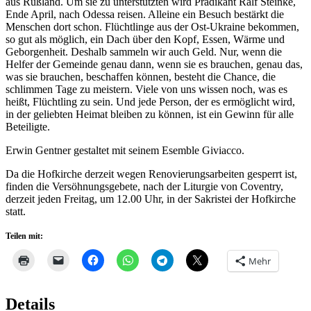
aus Rußland. Um sie zu unterstützten wird Prädikant Ralf Steinke,
Ende April, nach Odessa reisen. Alleine ein Besuch bestärkt die
Menschen dort schon. Flüchtlinge aus der Ost-Ukraine bekommen,
so gut als möglich, ein Dach über den Kopf, Essen, Wärme und
Geborgenheit. Deshalb sammeln wir auch Geld. Nur, wenn die
Helfer der Gemeinde genau dann, wenn sie es brauchen, genau das,
was sie brauchen, beschaffen können, besteht die Chance, die
schlimmen Tage zu meistern. Viele von uns wissen noch, was es
heißt, Flüchtling zu sein. Und jede Person, der es ermöglicht wird,
in der geliebten Heimat bleiben zu können, ist ein Gewinn für alle
Beteiligte.
Erwin Gentner gestaltet mit seinem Esemble Giviacco.
Da die Hofkirche derzeit wegen Renovierungsarbeiten gesperrt ist,
finden die Versöhnungsgebete, nach der Liturgie von Coventry,
derzeit jeden Freitag, um 12.00 Uhr, in der Sakristei der Hofkirche
statt.
Teilen mit:
Mehr
Details