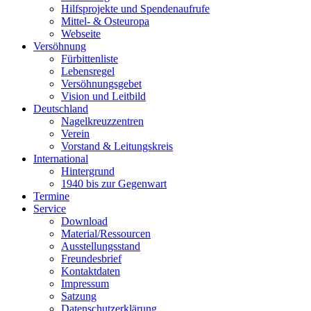
Hilfsprojekte und Spendenaufrufe
Mittel- & Osteuropa
Webseite
Versöhnung
Fürbittenliste
Lebensregel
Versöhnungsgebet
Vision und Leitbild
Deutschland
Nagelkreuzzentren
Verein
Vorstand & Leitungskreis
International
Hintergrund
1940 bis zur Gegenwart
Termine
Service
Download
Material/Ressourcen
Ausstellungsstand
Freundesbrief
Kontaktdaten
Impressum
Satzung
Datenschutzerklärung