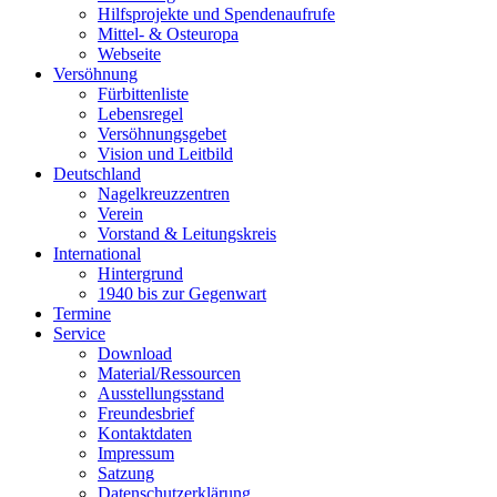
Hilfsprojekte und Spendenaufrufe
Mittel- & Osteuropa
Webseite
Versöhnung
Fürbittenliste
Lebensregel
Versöhnungsgebet
Vision und Leitbild
Deutschland
Nagelkreuzzentren
Verein
Vorstand & Leitungskreis
International
Hintergrund
1940 bis zur Gegenwart
Termine
Service
Download
Material/Ressourcen
Ausstellungsstand
Freundesbrief
Kontaktdaten
Impressum
Satzung
Datenschutzerklärung