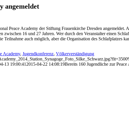
my angemeldet
tional Peace Academy der Stiftung Frauenkirche Dresden angemeldet. A
 zwischen 16 und 27 Jahren. Wer durch den Veranstalter einen Schlafpl
die Teilnahme auch möglich, aber die Organisation des Schlafplatzes ka
ace Academy
,
Jugendkonferenz
,
Völkerverständigung
ace_Academy_2014_Station_Synagoge_Foto_Silke_Schwarz.jpg?fit=35
4-13 19:00:41
2015-04-22 14:08:19
Bereits 160 Jugendliche zur Peac