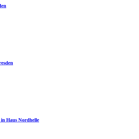
den
resden
 in Haus Nordhelle