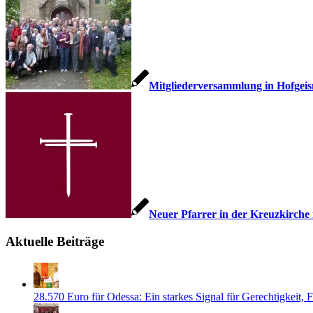
Mitgliederversammlung in Hofgei
Neuer Pfarrer in der Kreuzkirche
Aktuelle Beiträge
28.570 Euro für Odessa: Ein starkes Signal für Gerechtigkeit,