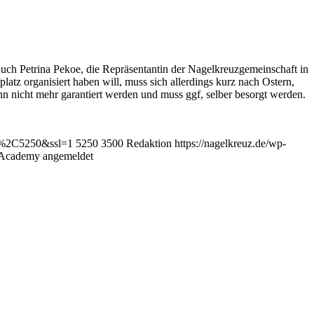
uch Petrina Pekoe, die Repräsentantin der Nagelkreuzgemeinschaft in
atz organisiert haben will, muss sich allerdings kurz nach Ostern,
nn nicht mehr garantiert werden und muss ggf, selber besorgt werden.
00%2C5250&ssl=1
5250
3500
Redaktion
https://nagelkreuz.de/wp-
e Academy angemeldet