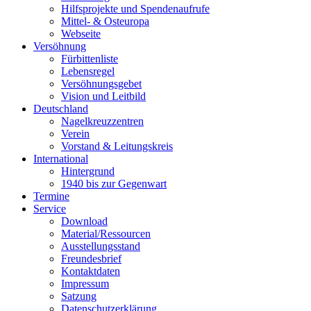
Hilfsprojekte und Spendenaufrufe
Mittel- & Osteuropa
Webseite
Versöhnung
Fürbittenliste
Lebensregel
Versöhnungsgebet
Vision und Leitbild
Deutschland
Nagelkreuzzentren
Verein
Vorstand & Leitungskreis
International
Hintergrund
1940 bis zur Gegenwart
Termine
Service
Download
Material/Ressourcen
Ausstellungsstand
Freundesbrief
Kontaktdaten
Impressum
Satzung
Datenschutzerklärung