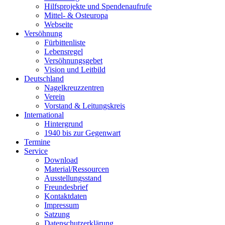
Hilfsprojekte und Spendenaufrufe
Mittel- & Osteuropa
Webseite
Versöhnung
Fürbittenliste
Lebensregel
Versöhnungsgebet
Vision und Leitbild
Deutschland
Nagelkreuzzentren
Verein
Vorstand & Leitungskreis
International
Hintergrund
1940 bis zur Gegenwart
Termine
Service
Download
Material/Ressourcen
Ausstellungsstand
Freundesbrief
Kontaktdaten
Impressum
Satzung
Datenschutzerklärung