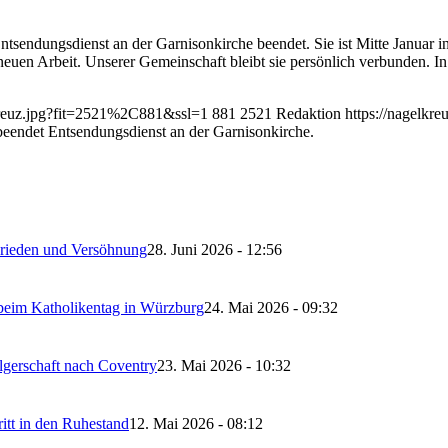
ntsendungsdienst an der Garnisonkirche beendet. Sie ist Mitte Januar i
 Arbeit. Unserer Gemeinschaft bleibt sie persönlich verbunden. In de
lkreuz.jpg?fit=2521%2C881&ssl=1
881
2521
Redaktion
https://nagelkr
eendet Entsendungsdienst an der Garnisonkirche.
 Frieden und Versöhnung
28. Juni 2026 - 12:56
 beim Katholikentag in Würzburg
24. Mai 2026 - 09:32
lgerschaft nach Coventry
23. Mai 2026 - 10:32
itt in den Ruhestand
12. Mai 2026 - 08:12