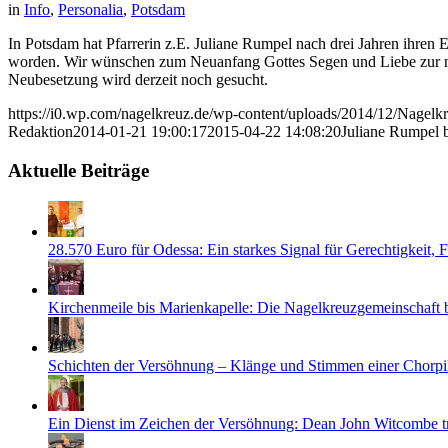
in
Info
,
Personalia
,
Potsdam
In Potsdam hat Pfarrerin z.E. Juliane Rumpel nach drei Jahren ihren E
worden. Wir wünschen zum Neuanfang Gottes Segen und Liebe zur neuen
Neubesetzung wird derzeit noch gesucht.
https://i0.wp.com/nagelkreuz.de/wp-content/uploads/2014/12/Nage
Redaktion
2014-01-21 19:00:17
2015-04-22 14:08:20
Juliane Rumpel b
Aktuelle Beiträge
28.570 Euro für Odessa: Ein starkes Signal für Gerechtigkeit,
Kirchenmeile bis Marienkapelle: Die Nagelkreuzgemeinschaft
Schichten der Versöhnung – Klänge und Stimmen einer Chorpi
Ein Dienst im Zeichen der Versöhnung: Dean John Witcombe tr