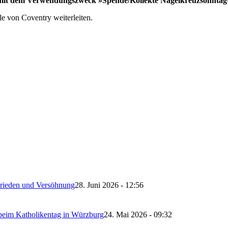
mit dem Verwendungszweck »Spende/Kollekte Nagelkreuzsonntag
 von Coventry weiterleiten.
 Frieden und Versöhnung
28. Juni 2026 - 12:56
 beim Katholikentag in Würzburg
24. Mai 2026 - 09:32