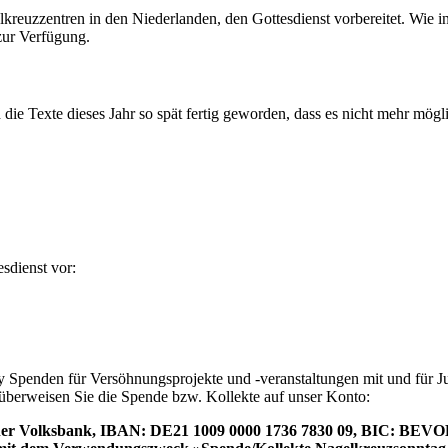
reuzzentren in den Niederlanden, den Gottesdienst vorbereitet. Wie in
 zur Verfügung.
nd die Texte dieses Jahr so spät fertig geworden, dass es nicht mehr mö
sdienst vor:
ry Spenden für Versöhnungsprojekte und -veranstaltungen mit und für
e überweisen Sie die Spende bzw. Kollekte auf unser Konto:
ner Volksbank, IBAN: DE21 1009 0000 1736 7830 09, BIC: BE