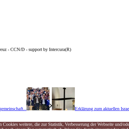
reuz - CCN/D - support by Intercura(R)
gemeinschaft...
Erklärung zum aktuellen Israe
 Cookies weitere, die zur Statistik, Verbesserung der Webseite und/od