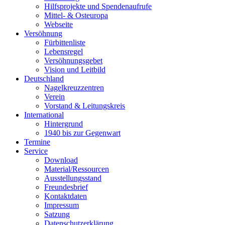
Hilfsprojekte und Spendenaufrufe
Mittel- & Osteuropa
Webseite
Versöhnung
Fürbittenliste
Lebensregel
Versöhnungsgebet
Vision und Leitbild
Deutschland
Nagelkreuzzentren
Verein
Vorstand & Leitungskreis
International
Hintergrund
1940 bis zur Gegenwart
Termine
Service
Download
Material/Ressourcen
Ausstellungsstand
Freundesbrief
Kontaktdaten
Impressum
Satzung
Datenschutzerklärung