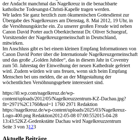
der Andacht manchmal das Nagelkreuz in die benachbarte
katholische Todesangst-Christi-Kapelle tragen werden.
Wir laden Sie ganz herzlich zum ökumenischen Gottesdienst zur
Übergabe des Nagelkreuzes am Dienstag, 8. Mai 2012, 19 Uhr, in
die Versöhnungskirche ein. Zu unserer großen Freude wird neben
Canon David Porter auch Oberkirchenrat Dr. Oliver Schuegraf,
Vorsitzender der Nagelkreuzgemeinschaft in Deutschland,
mitwirken.
Im Anschluss gibt es bei einem kleinen Empfang Informationen von
Canon David Porter über die Internationale Nagelkreuzgemeinschaft
und das große „Golden Jubilee“, das in diesem Jahr in Coventry
zum 50. Jahrestag der Einweihung der neuen Kathedrale gefeiert
wird. Zudem würden wir uns freuen, wenn sich beim Empfang
Menschen bei uns melden, die an der Mitgestaltung der
wöchentlichen Versöhnungsgebete interessiert sind.
https://i0.wp.com/nagelkreuz.de/wp-
content/uploads/2012/05/Nagelkreuzzentrum-KZ-Dachau.jpg?
fit=2971%2C1760&ssl=1
1760
2971
Redaktion
https://nagelkreuz.de/wp-content/uploads/2025/03/Nagelkreuz-
Logo-400.png
Redaktion
2012-05-08 07:00:55
2015-04-28
13:43:52
KZ-Gedenkstätte Dachau wird Nagelkreuzzentrum
Seite 3 von 3
1
2
3
Aktuelle Beiträge