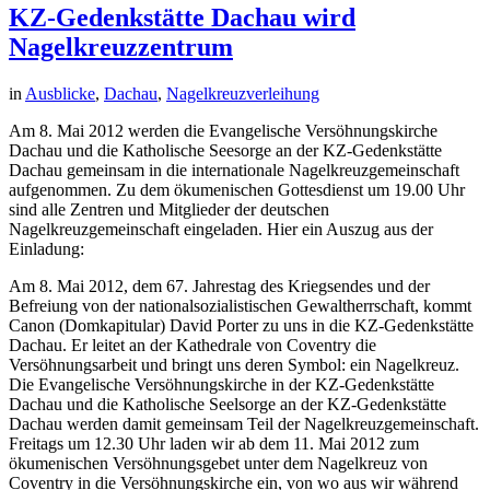
KZ-Gedenkstätte Dachau wird
Nagelkreuzzentrum
in
Ausblicke
,
Dachau
,
Nagelkreuzverleihung
Am 8. Mai 2012 werden die Evangelische Versöhnungskirche
Dachau und die Katholische Seesorge an der KZ-Gedenkstätte
Dachau gemeinsam in die internationale Nagelkreuzgemeinschaft
aufgenommen. Zu dem ökumenischen Gottesdienst um 19.00 Uhr
sind alle Zentren und Mitglieder der deutschen
Nagelkreuzgemeinschaft eingeladen. Hier ein Auszug aus der
Einladung:
Am 8. Mai 2012, dem 67. Jahrestag des Kriegsendes und der
Befreiung von der national­sozialistischen Gewaltherrschaft, kommt
Canon (Domkapitular) David Porter zu uns in die KZ-Gedenkstätte
Dachau. Er leitet an der Kathedrale von Coventry die
Versöhnungsarbeit und bringt uns deren Symbol: ein Nagelkreuz.
Die Evangelische Versöhnungskirche in der KZ-Gedenkstätte
Dachau und die Katholische Seelsorge an der KZ-Gedenk­stätte
Dachau werden damit gemeinsam Teil der Nagelkreuzgemeinschaft.
Freitags um 12.30 Uhr laden wir ab dem 11. Mai 2012 zum
ökumenischen Versöhnungsgebet unter dem Nagelkreuz von
Coventry in die Versöhnungskirche ein, von wo aus wir während