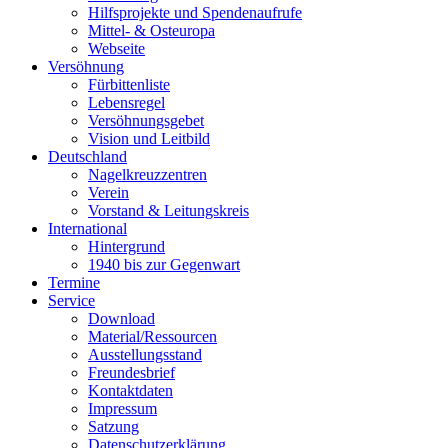
Hilfsprojekte und Spendenaufrufe
Mittel- & Osteuropa
Webseite
Versöhnung
Fürbittenliste
Lebensregel
Versöhnungsgebet
Vision und Leitbild
Deutschland
Nagelkreuzzentren
Verein
Vorstand & Leitungskreis
International
Hintergrund
1940 bis zur Gegenwart
Termine
Service
Download
Material/Ressourcen
Ausstellungsstand
Freundesbrief
Kontaktdaten
Impressum
Satzung
Datenschutzerklärung