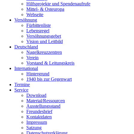
Hilfsprojekte und Spendenaufrufe
Mittel- & Osteuropa
Webseite
Versöhnung
Fürbittenliste
Lebensregel
Versöhnungsgebet
Vision und Leitbild
Deutschland
Nagelkreuzzentren
Verein
Vorstand & Leitungskreis
International
Hintergrund
1940 bis zur Gegenwart
Termine
Service
Download
Material/Ressourcen
Ausstellungsstand
Freundesbrief
Kontaktdaten
Impressum
Satzung
Datenschutzerklärung