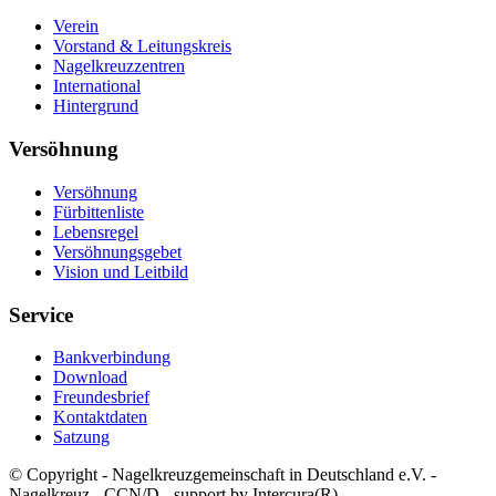
Verein
Vorstand & Leitungskreis
Nagelkreuzzentren
International
Hintergrund
Versöhnung
Versöhnung
Fürbittenliste
Lebensregel
Versöhnungsgebet
Vision und Leitbild
Service
Bankverbindung
Download
Freundesbrief
Kontaktdaten
Satzung
© Copyright - Nagelkreuzgemeinschaft in Deutschland e.V. -
Nagelkreuz - CCN/D - support by Intercura(R)