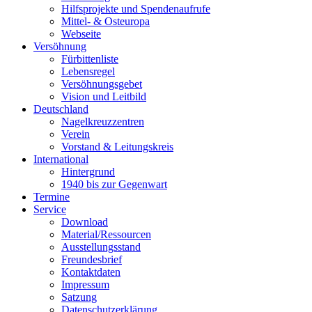
Hilfsprojekte und Spendenaufrufe
Mittel- & Osteuropa
Webseite
Versöhnung
Fürbittenliste
Lebensregel
Versöhnungsgebet
Vision und Leitbild
Deutschland
Nagelkreuzzentren
Verein
Vorstand & Leitungskreis
International
Hintergrund
1940 bis zur Gegenwart
Termine
Service
Download
Material/Ressourcen
Ausstellungsstand
Freundesbrief
Kontaktdaten
Impressum
Satzung
Datenschutzerklärung