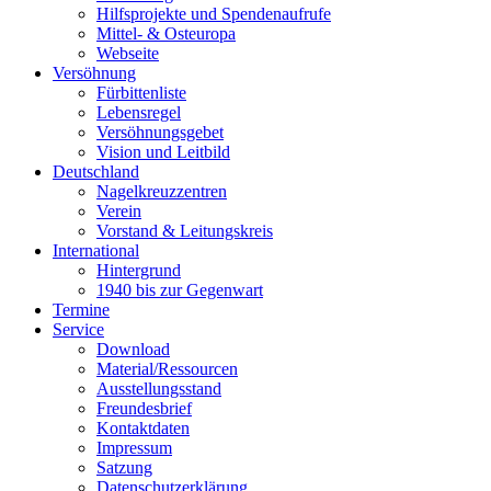
Hilfsprojekte und Spendenaufrufe
Mittel- & Osteuropa
Webseite
Versöhnung
Fürbittenliste
Lebensregel
Versöhnungsgebet
Vision und Leitbild
Deutschland
Nagelkreuzzentren
Verein
Vorstand & Leitungskreis
International
Hintergrund
1940 bis zur Gegenwart
Termine
Service
Download
Material/Ressourcen
Ausstellungsstand
Freundesbrief
Kontaktdaten
Impressum
Satzung
Datenschutzerklärung