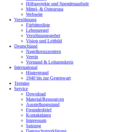
Hilfsprojekte und Spendenaufrufe
Mittel- & Osteuropa
Webseite
Versöhnung
Fürbittenliste
Lebensregel
Versöhnungsgebet
Vision und Leitbild
Deutschland
Nagelkreuzzentren
Verein
Vorstand & Leitungskreis
International
Hintergrund
1940 bis zur Gegenwart
Termine
Service
Download
Material/Ressourcen
Ausstellungsstand
Freundesbrief
Kontaktdaten
Impressum
Satzung
Datenschutzerklärung