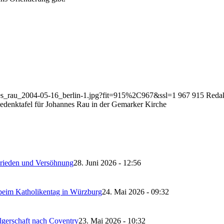
nnes_rau_2004-05-16_berlin-1.jpg?fit=915%2C967&ssl=1
967
915
Reda
edenktafel für Johannes Rau in der Gemarker Kirche
 Frieden und Versöhnung
28. Juni 2026 - 12:56
 beim Katholikentag in Würzburg
24. Mai 2026 - 09:32
lgerschaft nach Coventry
23. Mai 2026 - 10:32