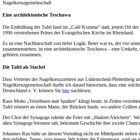
Nagelkreuzgemeinschaft
Eine architektonische Teschuwa
Die Enthüllung der Tafel fand im „Café Komma“ statt, jenem Ort der B
1996 verstorbenen Präses der Evangelischen Kirche im Rheinland.
Es ist eine Nachbarschaft von tiefer Logik: Beier war es, der vor se
zusammenstehen, ist eine architektonische Teschuwa – eine Umkehr, d
gehören zusammen.
Die Tafel als Stachel
Dass Vertreter der Nagelkreuzzentren aus Lüdenscheid-Plettenberg un
Nagelkreuzgemeinschaft durfte ich darauf hinweisen, dass eine solch
Deutschland e. V. können Sie
hier
nachlesen.
Raus Motto „Versöhnen statt Spalten“ klingt heute, in Zeiten verroht
Tafel erinnert an einen Mann, der Brücken baute, wo andere Gräben zo
Der Chor der Synagoge rahmte die Feier mit „Shalom Aleichem“. Wenn
alten Synagoge brennen sah, bekommt Geschichte ihre zweite Chance. 
Johannes Rau hätte an diesem Vormittag nicht im Mittelpunkt stehen w
ihm gefallen. Teneo, quia teneor. Wir halten die Erinnerung, weil sie 