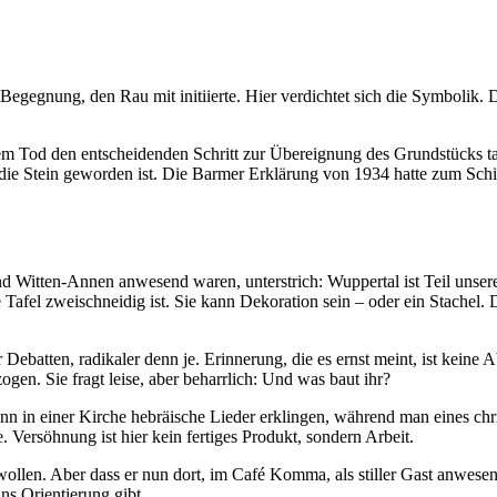
egegnung, den Rau mit initiierte. Hier verdichtet sich die Symbolik. Di
inem Tod den entscheidenden Schritt zur Übereignung des Grundstücks ta
ie Stein geworden ist. Die Barmer Erklärung von 1934 hatte zum Schick
d Witten-Annen anwesend waren, unterstrich: Wuppertal ist Teil unsere
e Tafel zweischneidig ist. Sie kann Dekoration sein – oder ein Stachel
er Debatten, radikaler denn je. Erinnerung, die es ernst meint, ist kei
gen. Sie fragt leise, aber beharrlich: Und was baut ihr?
 in einer Kirche hebräische Lieder erklingen, während man eines chri
Versöhnung ist hier kein fertiges Produkt, sondern Arbeit.
ollen. Aber dass er nun dort, im Café Komma, als stiller Gast anwesend
uns Orientierung gibt.