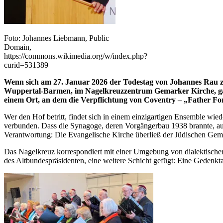
Foto: Johannes Liebmann, Public
Domain,
https://commons.wikimedia.org/w/index.php?
curid=531389
Wenn sich am 27. Januar 2026 der Todestag von Johannes Rau zu
Wuppertal-Barmen, im Nagelkreuzzentrum Gemarker Kirche, gal
einem Ort, an dem die Verpflichtung von Coventry – „Father For
Wer den Hof betritt, findet sich in einem einzigartigen Ensemble wie
verbunden. Dass die Synagoge, deren Vorgängerbau 1938 brannte, au
Verantwortung: Die Evangelische Kirche überließ der Jüdischen Gem
Das Nagelkreuz korrespondiert mit einer Umgebung von dialektische
des Altbundespräsidenten, eine weitere Schicht gefügt: Eine Gedenkt