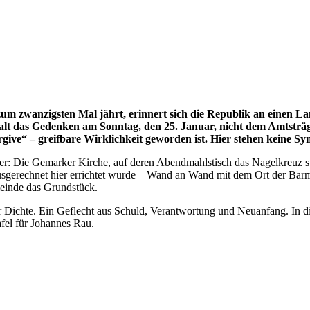
m zwanzigsten Mal jährt, erinnert sich die Republik an einen L
t das Gedenken am Sonntag, den 25. Januar, nicht dem Amtsträ
give“ – greifbare Wirklichkeit geworden ist. Hier stehen keine S
der: Die Gemarker Kirche, auf deren Abendmahlstisch das Nagelkreuz st
sgerechnet hier errichtet wurde – Wand an Wand mit dem Ort der Barme
einde das Grundstück.
r Dichte. Ein Geflecht aus Schuld, Verantwortung und Neuanfang. In 
afel für Johannes Rau.