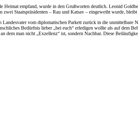
ituelle Heimat empfand, wurde in den Grußworten deutlich. Leonid Goldb
on zwei Staatspräsidenten – Rau und Katsav – eingeweiht wurde, bleib
Landesvater vom diplomatischen Parkett zurück in die unmittelbare Na
schliches Bedürfnis lieber „bei euch“ erledigen wollte als auf dem B
Ort, an dem man nicht „Exzellenz“ ist, sondern Nachbar. Diese Beiläufig