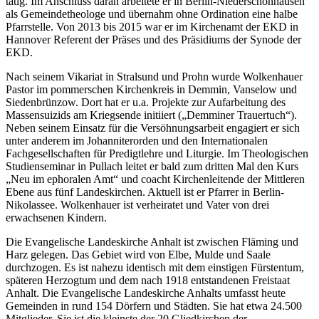
tätig. Im Anschluss daran arbeitete er in Berlin-Niederschönhausen
als Gemeindetheologe und übernahm ohne Ordination eine halbe
Pfarrstelle. Von 2013 bis 2015 war er im Kirchenamt der EKD in
Hannover Referent der Präses und des Präsidiums der Synode der
EKD.
Nach seinem Vikariat in Stralsund und Prohn wurde Wolkenhauer
Pastor im pommerschen Kirchenkreis in Demmin, Vanselow und
Siedenbrünzow. Dort hat er u.a. Projekte zur Aufarbeitung des
Massensuizids am Kriegsende initiiert („Demminer Trauertuch“).
Neben seinem Einsatz für die Versöhnungsarbeit engagiert er sich
unter anderem im Johanniterorden und den Internationalen
Fachgesellschaften für Predigtlehre und Liturgie. Im Theologischen
Studienseminar in Pullach leitet er bald zum dritten Mal den Kurs
„Neu im ephoralen Amt“ und coacht Kirchenleitende der Mittleren
Ebene aus fünf Landeskirchen. Aktuell ist er Pfarrer in Berlin-
Nikolassee. Wolkenhauer ist verheiratet und Vater von drei
erwachsenen Kindern.
Die Evangelische Landeskirche Anhalt ist zwischen Fläming und
Harz gelegen. Das Gebiet wird von Elbe, Mulde und Saale
durchzogen. Es ist nahezu identisch mit dem einstigen Fürstentum,
späteren Herzogtum und dem nach 1918 entstandenen Freistaat
Anhalt. Die Evangelische Landeskirche Anhalts umfasst heute
Gemeinden in rund 154 Dörfern und Städten. Sie hat etwa 24.500
Mitglieder. Sie ist die kleinste der 20 Gliedkirchen der