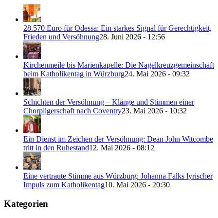
28.570 Euro für Odessa: Ein starkes Signal für Gerechtigkeit,
Frieden und Versöhnung
28. Juni 2026 - 12:56
Kirchenmeile bis Marienkapelle: Die Nagelkreuzgemeinschaft
beim Katholikentag in Würzburg
24. Mai 2026 - 09:32
Schichten der Versöhnung – Klänge und Stimmen einer
Chorpilgerschaft nach Coventry
23. Mai 2026 - 10:32
Ein Dienst im Zeichen der Versöhnung: Dean John Witcombe
tritt in den Ruhestand
12. Mai 2026 - 08:12
Eine vertraute Stimme aus Würzburg: Johanna Falks lyrischer
Impuls zum Katholikentag
10. Mai 2026 - 20:30
Kategorien