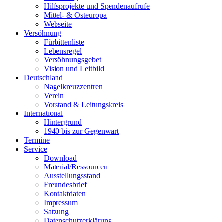
Hilfsprojekte und Spendenaufrufe
Mittel- & Osteuropa
Webseite
Versöhnung
Fürbittenliste
Lebensregel
Versöhnungsgebet
Vision und Leitbild
Deutschland
Nagelkreuzzentren
Verein
Vorstand & Leitungskreis
International
Hintergrund
1940 bis zur Gegenwart
Termine
Service
Download
Material/Ressourcen
Ausstellungsstand
Freundesbrief
Kontaktdaten
Impressum
Satzung
Datenschutzerklärung