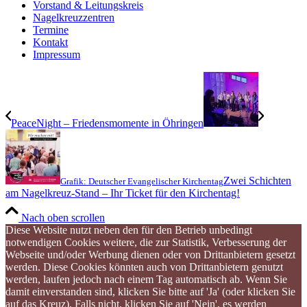
Vorstand & Leitungskreis
Nagelkreuzzentren
Termine
Kontakt
Impressum
PeaceNight – Friedensmomente in Öhringen
Zwei Schichten
Grafik: Deutscher Evangelischer Kirchentag
am Nagelkreuz-Stand – Ihr Ticket für den Kirchentag!
Nach oben scrollen
Diese Website nutzt neben den für den Betrieb unbedingt
notwendigen Cookies weitere, die zur Statistik, Verbesserung der
Webseite und/oder Werbung dienen oder von Drittanbietern gesetzt
werden. Diese Cookies könnten auch von Drittanbietern genutzt
werden, laufen jedoch nach einem Tag automatisch ab. Wenn Sie
damit einverstanden sind, klicken Sie bitte auf 'Ja' (oder klicken Sie
auf das Kreuz). Falls nicht, klicken Sie auf 'Nein', es werden