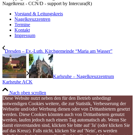
Nagelkreuz - CCN/D - support by Intercura(R)
Vorstand & Leitungskreis
Nagelkreuzzentren
Termine
Kontakt
Impressum
Dresden – Ev.-Luth. Kirchgemeinde “Maria am Wasser”
Karlsruhe – Nagelkreuzzentrum
Karlsruhe ACK
Nach oben scrollen
Diese Website nutzt neben den für den Betrieb unbedingt
notwendigen Cookies weitere, die zur Statistik, Verbesserung der
Webseite und/oder Werbung dienen oder von Drittanbietern gesetzt
werden. Diese Cookies könnten auch von Drittanbietern genutzt
werden, laufen jedoch nach einem Tag automatisch ab. Wenn Sie
damit einverstanden sind, klicken Sie bitte auf 'Ja' (oder klicken Sie
auf das Kreuz). Falls nicht, klicken Sie auf 'Nein', es werden