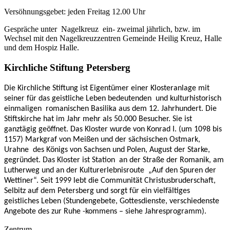
Versöhnungsgebet: jeden Freitag 12.00 Uhr
Gespräche unter Nagelkreuz ein- zweimal jährlich, bzw. im
Wechsel mit den Nagelkreuzzentren Gemeinde Heilig Kreuz, Halle
und dem Hospiz Halle.
Kirchliche Stiftung Petersberg
Die Kirchliche Stiftung ist Eigentümer einer Klosteranlage mit
seiner für das geistliche Leben bedeutenden und kulturhistorisch
einmaligen romanischen Basilika aus dem 12. Jahrhundert. Die
Stiftskirche hat im Jahr mehr als 50.000 Besucher. Sie ist
ganztägig geöffnet. Das Kloster wurde von Konrad I. (um 1098 bis
1157) Markgraf von Meißen und der sächsischen Ostmark,
Urahne des Königs von Sachsen und Polen, August der Starke,
gegründet. Das Kloster ist Station an der Straße der Romanik, am
Lutherweg und an der Kulturerlebnisroute „Auf den Spuren der
Wettiner“. Seit 1999 lebt die Communität Christusbruderschaft,
Selbitz auf dem Petersberg und sorgt für ein vielfältiges
geistliches Leben (Stundengebete, Gottesdienste, verschiedenste
Angebote des zur Ruhe -kommens – siehe Jahresprogramm).
Zentrum