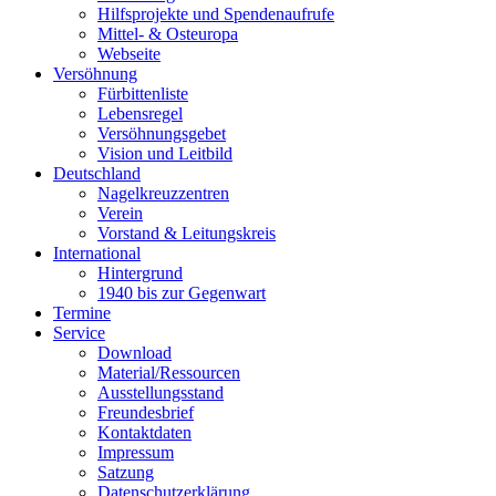
Hilfsprojekte und Spendenaufrufe
Mittel- & Osteuropa
Webseite
Versöhnung
Fürbittenliste
Lebensregel
Versöhnungsgebet
Vision und Leitbild
Deutschland
Nagelkreuzzentren
Verein
Vorstand & Leitungskreis
International
Hintergrund
1940 bis zur Gegenwart
Termine
Service
Download
Material/Ressourcen
Ausstellungsstand
Freundesbrief
Kontaktdaten
Impressum
Satzung
Datenschutzerklärung