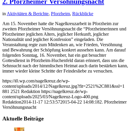
2. Pforzheimer Versöhnungsnacht
in
Aktivitäten & Berichte
,
Pforzheim
,
Rückblicke
Am 15. November hatte die Nagelkreuzarbeit in Pforzheim zur
zweiten Pforzheimer Versöhnungsnacht die “Pforzheimerinnen und
Pforzheimer jeglichen Alters, jeglicher Herkunft, jeglicher
Nationalität und jeglicher Konfession” eingeladen. Die
Veranstaltung regte zum Mitdenken an, wie Frieden, Versöhnung
und Bewahrung der Schöpfung konkret aussehen kann. Am darauf
folgenden Sonntag, 16. November, hat ein gut besuchter
Gottesdienst in Pforzheim-Huchenfeld daran erinnert, dass uns die
Sehnsucht nach der himmlischen Heimat auch darin bestärken kann,
immer wieder kleine Schritte der Feindesliebe zu versuchen.
https://i0.wp.com/nagelkreuz.de/wp-
content/uploads/2014/12/Nagelkreuz.jpg?fit=2521%2C881&ssl=1
881
2521
Redaktion
https://nagelkreuz.de/wp-
content/uploads/2025/03/Nagelkreuz-Logo-400.png
Redaktion
2014-11-17 12:53:57
2015-04-22 14:08:18
2. Pforzheimer
Versöhnungsnacht
Aktuelle Beiträge