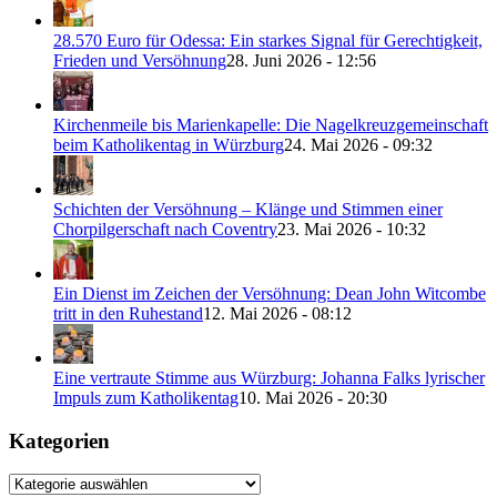
28.570 Euro für Odessa: Ein starkes Signal für Gerechtigkeit,
Frieden und Versöhnung
28. Juni 2026 - 12:56
Kirchenmeile bis Marienkapelle: Die Nagelkreuzgemeinschaft
beim Katholikentag in Würzburg
24. Mai 2026 - 09:32
Schichten der Versöhnung – Klänge und Stimmen einer
Chorpilgerschaft nach Coventry
23. Mai 2026 - 10:32
Ein Dienst im Zeichen der Versöhnung: Dean John Witcombe
tritt in den Ruhestand
12. Mai 2026 - 08:12
Eine vertraute Stimme aus Würzburg: Johanna Falks lyrischer
Impuls zum Katholikentag
10. Mai 2026 - 20:30
Kategorien
Kategorien