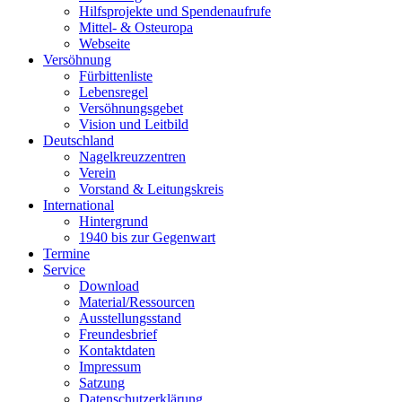
Hilfsprojekte und Spendenaufrufe
Mittel- & Osteuropa
Webseite
Versöhnung
Fürbittenliste
Lebensregel
Versöhnungsgebet
Vision und Leitbild
Deutschland
Nagelkreuzzentren
Verein
Vorstand & Leitungskreis
International
Hintergrund
1940 bis zur Gegenwart
Termine
Service
Download
Material/Ressourcen
Ausstellungsstand
Freundesbrief
Kontaktdaten
Impressum
Satzung
Datenschutzerklärung