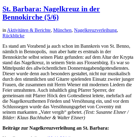
St. Barbara: Nagelkreuz in der
Bennokirche (5/6)
in
Aktivitäten & Berichte
,
München
,
Nagelkreuzverleihung
,
Rückblicke
Es stand am Vorabend ja auch schon im Bannkreis von St. Benno,
nämlich in Bennopolis, nun aber hatte es erstmals in der
Bennokirche selbst seinen Platz gefunden: auf dem Altar der Krypta
stand das Nagelkreuz, in seinem Stein aus Flossenbürg. Es war so
Mittelpunkt des allwöchentlichen Donnerstagabendgottesdienstes.
Dieser wurde denn auch besonders gestaltet, nicht nur musikalisch
durch den stimmlichen und Gitarre spielenden Einsatz zweier junger
Frauen, die zusammen mit Herrn Wiener mit modernen Liedern die
Feier umrahmten. Auch inhaltlich ging Pfarrer Sperrer, der
gemeinsam mit Pfarrer Höck den Gottesdienst leitete, mehrfach auf
die Nagelkreuzthemen Frieden und Versöhnung ein, und vor dem
Schlusssegen wurde das Versöhnungsgebet von Coventry mit
seinem markanten „Vater vergib“ gebetet.
(Text: Susanne Elsner /
Bilder: Klaus Bachhuber & Walter Elsner)
Beiträge zur Nagelkreuzverleihung an St. Barbara: