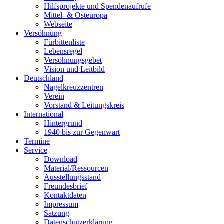
Hilfsprojekte und Spendenaufrufe
Mittel- & Osteuropa
Webseite
Versöhnung
Fürbittenliste
Lebensregel
Versöhnungsgebet
Vision und Leitbild
Deutschland
Nagelkreuzzentren
Verein
Vorstand & Leitungskreis
International
Hintergrund
1940 bis zur Gegenwart
Termine
Service
Download
Material/Ressourcen
Ausstellungsstand
Freundesbrief
Kontaktdaten
Impressum
Satzung
Datenschutzerklärung