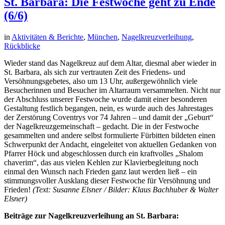
St. Barbara: Die Festwoche geht zu Ende
(6/6)
in
Aktivitäten & Berichte
,
München
,
Nagelkreuzverleihung
,
Rückblicke
Wieder stand das Nagelkreuz auf dem Altar, diesmal aber wieder in
St. Barbara, als sich zur vertrauten Zeit des Friedens- und
Versöhnungsgebetes, also um 13 Uhr, außergewöhnlich viele
Besucherinnen und Besucher im Altarraum versammelten. Nicht nur
der Abschluss unserer Festwoche wurde damit einer besonderen
Gestaltung festlich begangen, nein, es wurde auch des Jahrestages
der Zerstörung Coventrys vor 74 Jahren – und damit der „Geburt“
der Nagelkreuzgemeinschaft – gedacht. Die in der Festwoche
gesammelten und andere selbst formulierte Fürbitten bildeten einen
Schwerpunkt der Andacht, eingeleitet von aktuellen Gedanken von
Pfarrer Höck und abgeschlossen durch ein kraftvolles „Shalom
chaverim“, das aus vielen Kehlen zur Klavierbegleitung noch
einmal den Wunsch nach Frieden ganz laut werden ließ – ein
stimmungsvoller Ausklang dieser Festwoche für Versöhnung und
Frieden!
(Text: Susanne Elsner / Bilder: Klaus Bachhuber & Walter
Elsner)
Beiträge zur Nagelkreuzverleihung an St. Barbara: