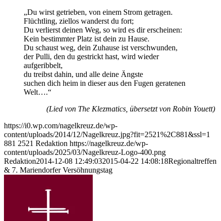
„Du wirst getrieben, von einem Strom getragen.
Flüchtling, ziellos wanderst du fort;
Du verlierst deinen Weg, so wird es dir erscheinen:
Kein bestimmter Platz ist dein zu Hause.
Du schaust weg, dein Zuhause ist verschwunden,
der Pulli, den du gestrickt hast, wird wieder
aufgeribbelt,
du treibst dahin, und alle deine Ängste
suchen dich heim in dieser aus den Fugen geratenen
Welt….“
(Lied von The Klezmatics, übersetzt von Robin Youett)
https://i0.wp.com/nagelkreuz.de/wp-
content/uploads/2014/12/Nagelkreuz.jpg?fit=2521%2C881&ssl=1
881
2521
Redaktion
https://nagelkreuz.de/wp-
content/uploads/2025/03/Nagelkreuz-Logo-400.png
Redaktion
2014-12-08 12:49:03
2015-04-22 14:08:18
Regionaltreffen
& 7. Mariendorfer Versöhnungstag