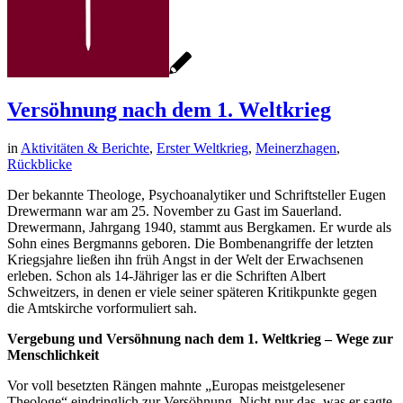
Versöhnung nach dem 1. Weltkrieg
in
Aktivitäten & Berichte
,
Erster Weltkrieg
,
Meinerzhagen
,
Rückblicke
Der bekannte Theologe, Psychoanalytiker und Schriftsteller Eugen
Drewermann war am 25. November zu Gast im Sauerland.
Drewermann, Jahrgang 1940, stammt aus Bergkamen. Er wurde als
Sohn eines Bergmanns geboren. Die Bombenangriffe der letzten
Kriegsjahre ließen ihn früh Angst in der Welt der Erwachsenen
erleben. Schon als 14-Jähriger las er die Schriften Albert
Schweitzers, in denen er viele seiner späteren Kritikpunkte gegen
die Amtskirche vorformuliert sah.
Vergebung und Versöhnung nach dem 1. Weltkrieg – Wege zur
Menschlichkeit
Vor voll besetzten Rängen mahnte „Europas meistgelesener
Theologe“ eindringlich zur Versöhnung. Nicht nur das, was er sagte,