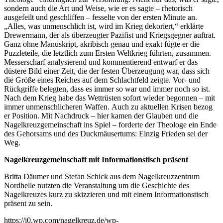
sondern auch die Art und Weise, wie er es sagte – rhetorisch
ausgefeilt und geschliffen – fesselte von der ersten Minute an.
„Alles, was unmenschlich ist, wird im Krieg dekoriert,“ erklärte
Drewermann, der als überzeugter Pazifist und Kriegsgegner auftrat.
Ganz ohne Manuskript, akribisch genau und exakt fügte er die
Puzzleteile, die letztlich zum Ersten Weltkrieg führten, zusammen.
Messerscharf analysierend und kommentierend entwarf er das
düstere Bild einer Zeit, die der festen Überzeugung war, dass sich
die Größe eines Reiches auf dem Schlachtfeld zeigte. Vor- und
Rückgriffe belegten, dass es immer so war und immer noch so ist.
Nach dem Krieg habe das Wettrüsten sofort wieder begonnen – mit
immer unmenschlicheren Waffen. Auch zu aktuellen Krisen bezog
er Position. Mit Nachdruck – hier kamen der Glauben und die
Nagelkreuzgemeinschaft ins Spiel – forderte der Theologe ein Ende
des Gehorsams und des Duckmäusertums: Einzig Frieden sei der
Weg.
Nagelkreuzgemeinschaft mit Informationstisch präsent
Britta Däumer und Stefan Schick aus dem Nagelkreuzzentrum
Nordhelle nutzten die Veranstaltung um die Geschichte des
Nagelkreuzes kurz zu skizzieren und mit einem Informationstisch
präsent zu sein.
https://i0.wp.com/nagelkreuz.de/wp-