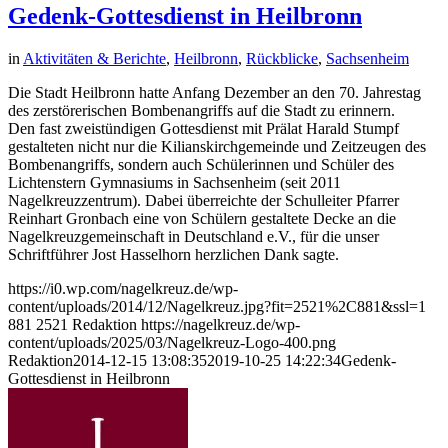
Gedenk-Gottesdienst in Heilbronn
in
Aktivitäten & Berichte
,
Heilbronn
,
Rückblicke
,
Sachsenheim
Die Stadt Heilbronn hatte Anfang Dezember an den 70. Jahrestag
des zerstörerischen Bombenangriffs auf die Stadt zu erinnern.
Den fast zweistündigen Gottesdienst mit Prälat Harald Stumpf
gestalteten nicht nur die Kilianskirchgemeinde und Zeitzeugen des
Bombenangriffs, sondern auch Schülerinnen und Schüler des
Lichtenstern Gymnasiums in Sachsenheim (seit 2011
Nagelkreuzzentrum). Dabei überreichte der Schulleiter Pfarrer
Reinhart Gronbach eine von Schülern gestaltete Decke an die
Nagelkreuzgemeinschaft in Deutschland e.V., für die unser
Schriftführer Jost Hasselhorn herzlichen Dank sagte.
https://i0.wp.com/nagelkreuz.de/wp-
content/uploads/2014/12/Nagelkreuz.jpg?fit=2521%2C881&ssl=1
881
2521
Redaktion
https://nagelkreuz.de/wp-
content/uploads/2025/03/Nagelkreuz-Logo-400.png
Redaktion
2014-12-15 13:08:35
2019-10-25 14:22:34
Gedenk-
Gottesdienst in Heilbronn