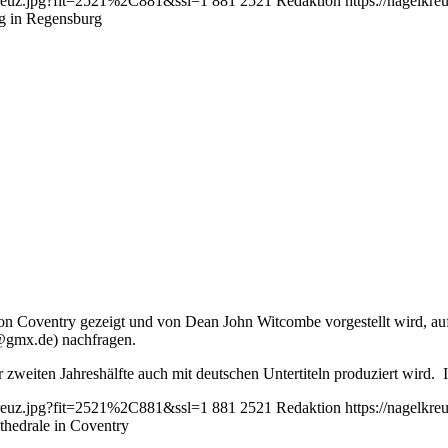
lkreuz.jpg?fit=2521%2C881&ssl=1
881
2521
Redaktion
https://nagelkr
ag in Regensburg
e von Coventry gezeigt und von Dean John Witcombe vorgestellt wird, a
rn@gmx.de) nachfragen.
zweiten Jahreshälfte auch mit deutschen Untertiteln produziert wird. I
lkreuz.jpg?fit=2521%2C881&ssl=1
881
2521
Redaktion
https://nagelkr
thedrale in Coventry