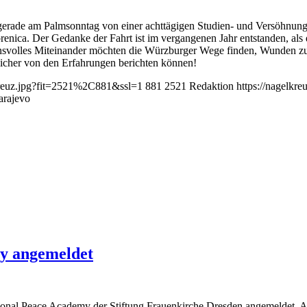
rade am Palmsonntag von einer achttägigen Studien- und Versöhnung
enica. Der Gedanke der Fahrt ist im vergangenen Jahr entstanden, als d
nsvolles Miteinander möchten die Würzburger Wege finden, Wunden zu h
licher von den Erfahrungen berichten können!
lkreuz.jpg?fit=2521%2C881&ssl=1
881
2521
Redaktion
https://nagelkr
arajevo
my angemeldet
tional Peace Academy der Stiftung Frauenkirche Dresden angemeldet. A