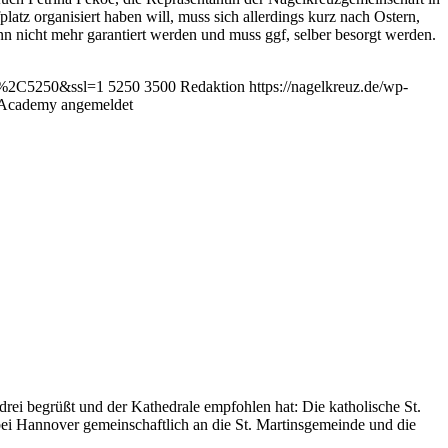
atz organisiert haben will, muss sich allerdings kurz nach Ostern,
nn nicht mehr garantiert werden und muss ggf, selber besorgt werden.
00%2C5250&ssl=1
5250
3500
Redaktion
https://nagelkreuz.de/wp-
e Academy angemeldet
rei begrüßt und der Kathedrale empfohlen hat: Die katholische St.
bei Hannover gemeinschaftlich an die St. Martinsgemeinde und die