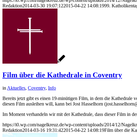
https://i0.wp.com/nagelkreuz.de/wp-content/uploads/2014/12/Nage
Redaktion
2014-03-30 19:07:12
2015-04-22 14:08:19
99. Katholikent
Film über die Kathedrale in Coventry
in
Aktuelles
,
Coventry
,
Info
Bereits jetzt gibt es einen 19-minütigen Film, in dem die Kathedral
diesen Film ausleihen will, kann bei Jost Hasselhorn (jost.hasselho
Im Moment verhandeln wir mit der Kathedrale, dass dieser Film in der 
https://i0.wp.com/nagelkreuz.de/wp-content/uploads/2014/12/Nage
Redaktion
2014-03-16 19:31:42
2015-04-22 14:08:19
Film über die Ka