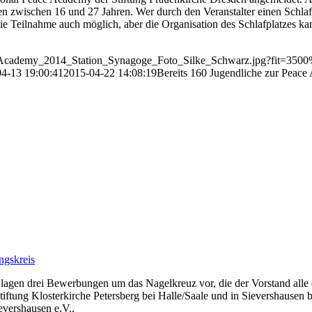
 zwischen 16 und 27 Jahren. Wer durch den Veranstalter einen Schlafpl
die Teilnahme auch möglich, aber die Organisation des Schlafplatzes ka
ace_Academy_2014_Station_Synagoge_Foto_Silke_Schwarz.jpg?fit=35
4-13 19:00:41
2015-04-22 14:08:19
Bereits 160 Jugendliche zur Peac
ngskreis
agen drei Bewerbungen um das Nagelkreuz vor, die der Vorstand alle d
ftung Klosterkirche Petersberg bei Halle/Saale und in Sievershausen 
evershausen e.V..