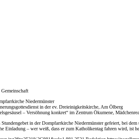
e Gemeinschaft
ompfarrkirche Niedermünster
rungsgottesdienst in der ev. Dreieinigkeitskirche, Am Ölberg
lsgesäusel – Versöhnung konkret“ im Zentrum Ökumene, Mädchenreals
tundengebet in der Dompfarrkirche Niedermünster gefeiert, bei dem u
e Einladung – wer weiß, dass er zum Katholikentag fahren wird, ist he