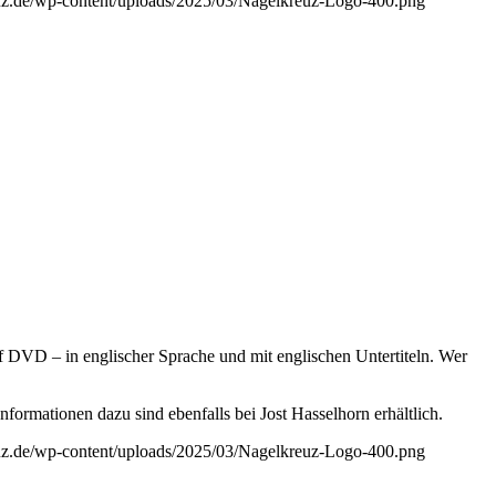
euz.de/wp-content/uploads/2025/03/Nagelkreuz-Logo-400.png
uf DVD – in englischer Sprache und mit englischen Untertiteln. Wer
nformationen dazu sind ebenfalls bei Jost Hasselhorn erhältlich.
euz.de/wp-content/uploads/2025/03/Nagelkreuz-Logo-400.png