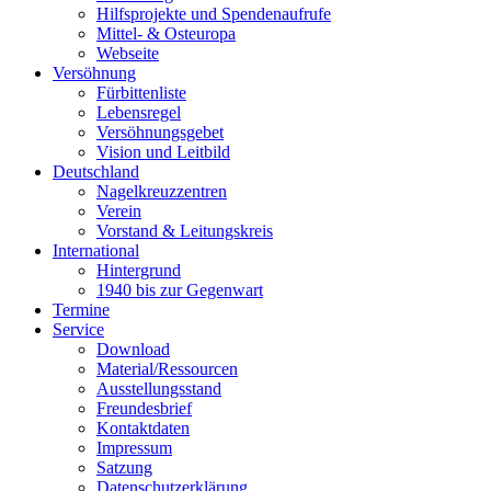
Hilfsprojekte und Spendenaufrufe
Mittel- & Osteuropa
Webseite
Versöhnung
Fürbittenliste
Lebensregel
Versöhnungsgebet
Vision und Leitbild
Deutschland
Nagelkreuzzentren
Verein
Vorstand & Leitungskreis
International
Hintergrund
1940 bis zur Gegenwart
Termine
Service
Download
Material/Ressourcen
Ausstellungsstand
Freundesbrief
Kontaktdaten
Impressum
Satzung
Datenschutzerklärung