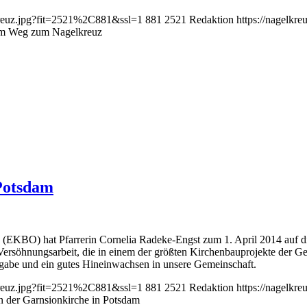
lkreuz.jpg?fit=2521%2C881&ssl=1
881
2521
Redaktion
https://nagelkr
em Weg zum Nagelkreuz
 Potsdam
(EKBO) hat Pfarrerin Cornelia Radeke-Engst zum 1. April 2014 auf die
 Versöhnungsarbeit, die in einem der größten Kirchenbauprojekte der Ge
gabe und ein gutes Hineinwachsen in unsere Gemeinschaft.
lkreuz.jpg?fit=2521%2C881&ssl=1
881
2521
Redaktion
https://nagelkr
n der Garnsionkirche in Potsdam