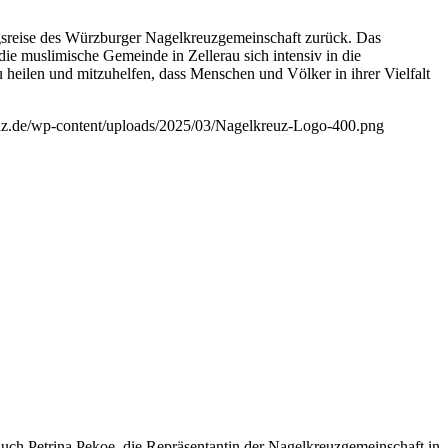
sreise des Würzburger Nagelkreuzgemeinschaft zurück. Das
ie muslimische Gemeinde in Zellerau sich intensiv in die
eilen und mitzuhelfen, dass Menschen und Völker in ihrer Vielfalt
euz.de/wp-content/uploads/2025/03/Nagelkreuz-Logo-400.png
uch Petrina Pekoe, die Repräsentantin der Nagelkreuzgemeinschaft in