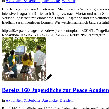
in
Aktivitäten & Berichte
,
Rückblicke
,
Würzburg
Eine Reisegruppe von Christen und Muslimen aus Würzburg kamen ge
intensive Programm führte nach Sarajevo, nach Mostar und nach Srebr
Versöhnungsarbeit mit einbrachte. Durch Gespräche und ein vertraue
friedlich zusammenleben können. Wir werden sicherlich bald ausführ
https://i0.wp.com/nagelkreuz.de/wp-content/uploads/2014/12/Nage
Redaktion
2014-04-15 18:47:08
2015-04-22 14:08:19
Würzburger in S
Bereits 160 Jugendliche zur Peace Acade
in
Aktivitäten & Berichte
,
Ausblicke
,
Dresden
Rund 160 Jugendliche aus 18 Ländern haben sich bereits zur Interna