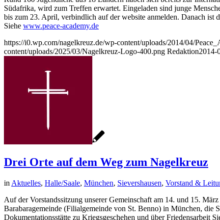
Südafrika, wird zum Treffen erwartet. Eingeladen sind junge Menschen
bis zum 23. April, verbindlich auf der website anmelden. Danach ist 
Siehe
www.peace-academy.de
https://i0.wp.com/nagelkreuz.de/wp-content/uploads/2014/04/Pe
content/uploads/2025/03/Nagelkreuz-Logo-400.png
Redaktion
2014-0
Drei Orte auf dem Weg zum Nagelkreuz
in
Aktuelles
,
Halle/Saale
,
München
,
Sievershausen
,
Vorstand & Leitu
Auf der Vorstandssitzung unserer Gemeinschaft am 14. und 15. März l
Barabaragemeinde (Filialgemeinde von St. Benno) in München, die Sti
Dokumentationsstätte zu Kriegsgeschehen und über Friedensarbeit Si