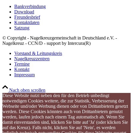
Bankverbindung
Download
Freundesbrief
Kontaktdaten
Satzung
© Copyright - Nagelkreuzgemeinschaft in Deutschland e.V. -
Nagelkreuz - CCN/D - support by Intercura(R)
Vorstand & Leitungskreis
Nagelkreuzzentren
Termine
Kontakt
Impressum
Nach oben scrollen
Diese Website nutzt neben den für den Betrieb unbedingt
notwendigen Cookies weitere, die zur Statistik, Verbesserung der
Webseite und/oder Werbung dienen oder von Drittanbietern gesetzt
werden. Diese Cookies könnten auch von Drittanbietern genutzt
werden, laufen jedoch nach einem Tag automatisch ab. Wenn Sie
damit einverstanden sind, klicken Sie bitte auf 'Ja' (oder klicken Sie
auf das Kreuz). Falls nicht, klicken Sie auf 'Nein', es werden
lediglich technisch notwendige Cookies für diese Webseite gesetzt.