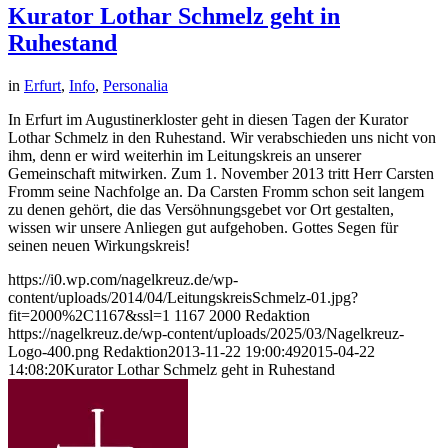
Kurator Lothar Schmelz geht in
Ruhestand
in
Erfurt
,
Info
,
Personalia
In Erfurt im Augustinerkloster geht in diesen Tagen der Kurator
Lothar Schmelz in den Ruhestand. Wir verabschieden uns nicht von
ihm, denn er wird weiterhin im Leitungskreis an unserer
Gemeinschaft mitwirken. Zum 1. November 2013 tritt Herr Carsten
Fromm seine Nachfolge an. Da Carsten Fromm schon seit langem
zu denen gehört, die das Versöhnungsgebet vor Ort gestalten,
wissen wir unsere Anliegen gut aufgehoben. Gottes Segen für
seinen neuen Wirkungskreis!
https://i0.wp.com/nagelkreuz.de/wp-
content/uploads/2014/04/LeitungskreisSchmelz-01.jpg?
fit=2000%2C1167&ssl=1
1167
2000
Redaktion
https://nagelkreuz.de/wp-content/uploads/2025/03/Nagelkreuz-
Logo-400.png
Redaktion
2013-11-22 19:00:49
2015-04-22
14:08:20
Kurator Lothar Schmelz geht in Ruhestand