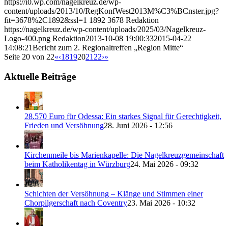
https://i0.wp.com/nagelkreuz.de/wp-
content/uploads/2013/10/RegKonfWest2013M%C3%BCnster.jpg?
fit=3678%2C1892&ssl=1
1892
3678
Redaktion
https://nagelkreuz.de/wp-content/uploads/2025/03/Nagelkreuz-
Logo-400.png
Redaktion
2013-10-08 19:00:33
2015-04-22
14:08:21
Bericht zum 2. Regionaltreffen „Region Mitte“
Seite 20 von 22
«
‹
18
19
20
21
22
›
»
Aktuelle Beiträge
28.570 Euro für Odessa: Ein starkes Signal für Gerechtigkeit,
Frieden und Versöhnung
28. Juni 2026 - 12:56
Kirchenmeile bis Marienkapelle: Die Nagelkreuzgemeinschaft
beim Katholikentag in Würzburg
24. Mai 2026 - 09:32
Schichten der Versöhnung – Klänge und Stimmen einer
Chorpilgerschaft nach Coventry
23. Mai 2026 - 10:32