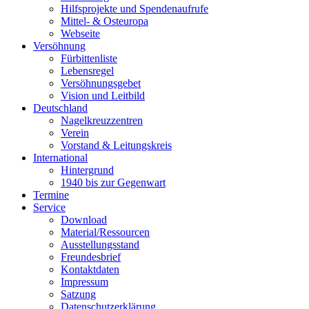
Hilfsprojekte und Spendenaufrufe
Mittel- & Osteuropa
Webseite
Versöhnung
Fürbittenliste
Lebensregel
Versöhnungsgebet
Vision und Leitbild
Deutschland
Nagelkreuzzentren
Verein
Vorstand & Leitungskreis
International
Hintergrund
1940 bis zur Gegenwart
Termine
Service
Download
Material/Ressourcen
Ausstellungsstand
Freundesbrief
Kontaktdaten
Impressum
Satzung
Datenschutzerklärung