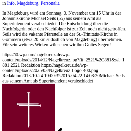
in
Info
,
Magdeburg
,
Personalia
In Magdeburg wird am Sonntag, 3. November um 15 Uhr in der
Johanniskirche Michael Seils (55) aus seinem Amt als
Superintendent verabschiedet. Die Entscheidung über die
Nachfolgerin oder den Nachfolger ist zur Zeit noch nicht getroffen.
Seils wird die vakante Pfarrstelle an der St.-Trinitatis-Kirche in
Gommern (etwa 20 km südöstlich von Magdeburg) übernehmen.
Für sein weiteres Wirken wünschen wir ihm Gottes Segen!
https://i0.wp.com/nagelkreuz.de/wp-
content/uploads/2014/12/Nagelkreuz.jpg?fit=2521%2C881&ssl=1
881
2521
Redaktion
https://nagelkreuz.de/wp-
content/uploads/2025/03/Nagelkreuz-Logo-400.png
Redaktion
2013-10-24 19:00:35
2015-04-22 14:08:20
Michael Seils
aus seinem Amt als Superintendent verabschiedet