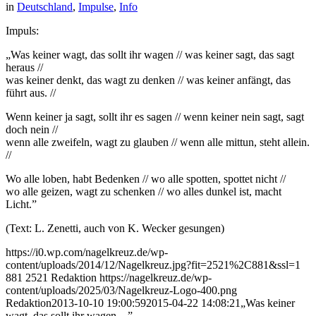
in
Deutschland
,
Impulse
,
Info
Impuls:
„Was keiner wagt, das sollt ihr wagen // was keiner sagt, das sagt
heraus //
was keiner denkt, das wagt zu denken // was keiner anfängt, das
führt aus. //
Wenn keiner ja sagt, sollt ihr es sagen // wenn keiner nein sagt, sagt
doch nein //
wenn alle zweifeln, wagt zu glauben // wenn alle mittun, steht allein.
//
Wo alle loben, habt Bedenken // wo alle spotten, spottet nicht //
wo alle geizen, wagt zu schenken // wo alles dunkel ist, macht
Licht.”
(Text: L. Zenetti, auch von K. Wecker gesungen)
https://i0.wp.com/nagelkreuz.de/wp-
content/uploads/2014/12/Nagelkreuz.jpg?fit=2521%2C881&ssl=1
881
2521
Redaktion
https://nagelkreuz.de/wp-
content/uploads/2025/03/Nagelkreuz-Logo-400.png
Redaktion
2013-10-10 19:00:59
2015-04-22 14:08:21
„Was keiner
wagt, das sollt ihr wagen…”