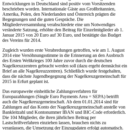
Entwicklungen in Deutschland sind positiv vom Vorsitzenden
beschrieben worden. Internationale Gäste aus Großbritannien,
Amerika, Polen, den Niederlanden und Österreich prägten die
Begegnungen und die guten Gespräche. Die
Mitgliederversammlung verabschiedete eine um Notwendiges
veränderte Satzung, erhöhte den Beitrag für Einzelmitglieder ab 1.
Januar 2015 von 20 Euro auf 30 Euro, und bestätigte das Budget
des Vereins für 2014.
Zugleich wurden erste Verabredungen getroffen, wie am 1. August
2014 eine Versöhnungsstimme in die Erinnerung an den Ausbruch
des Ersten Weltkrieges 100 Jahre zuvor durch die deutschen
Nagelkreuzzentren gebracht werden soll (dazu ergeht demnächst ein
Brief an alle Nagelkreuzzentren). Schließlich wurde festgehalten,
dass die nächste Jugendbegegnung der Nagelkreuzgemeinschaft für
2015 in Erfurt geplant ist.
Das europaweite einheitliche Zahlungsverfahren für
Europazahlungen (Single Euro Payments Area = SEPA) betrifft
auch die Nagelkreuzgemeinschaft. Ab dem 01.01.2014 sind für
Zahlungen auf das Konto der Nagelkreuzgemeinschaft anstelle von
Bankleitzahl und Kontonummer IBAN und BIC-Code erforderlich.
Die 104 Mitglieder, die ihren jährlichen Beitrag per
Lastschriftverfahren einziehen lassen, brauchen nichts zu
veranlassen, die Umsetzung der Einzugsdaten erfolgt automatisch.