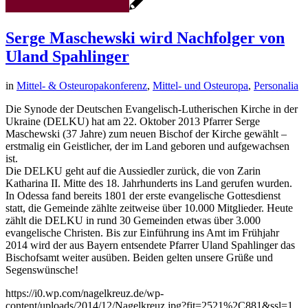
Serge Maschewski wird Nachfolger von
Uland Spahlinger
in
Mittel- & Osteuropakonferenz
,
Mittel- und Osteuropa
,
Personalia
Die Synode der Deutschen Evangelisch-Lutherischen Kirche in der
Ukraine (DELKU) hat am 22. Oktober 2013 Pfarrer Serge
Maschewski (37 Jahre) zum neuen Bischof der Kirche gewählt –
erstmalig ein Geistlicher, der im Land geboren und aufgewachsen
ist.
Die DELKU geht auf die Aussiedler zurück, die von Zarin
Katharina II. Mitte des 18. Jahrhunderts ins Land gerufen wurden.
In Odessa fand bereits 1801 der erste evangelische Gottesdienst
statt, die Gemeinde zählte zeitweise über 10.000 Mitglieder. Heute
zählt die DELKU in rund 30 Gemeinden etwas über 3.000
evangelische Christen. Bis zur Einführung ins Amt im Frühjahr
2014 wird der aus Bayern entsendete Pfarrer Uland Spahlinger das
Bischofsamt weiter ausüben. Beiden gelten unsere Grüße und
Segenswünsche!
https://i0.wp.com/nagelkreuz.de/wp-
content/uploads/2014/12/Nagelkreuz.jpg?fit=2521%2C881&ssl=1