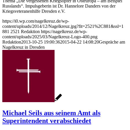
Thema „Die vergessenen Kriegsopfer in Osteuropa – am Beispiel
Russlands“. Impulsgeberin ist Dr. Hannelore Danders von der
Kriegsveteranenhilfe Dresden e.V.
https://i0.wp.com/nagelkreuz.de/wp-
content/uploads/2014/12/Nagelkreuz.jpg?fit=2521%2C881&ssl=1
881
2521
Redaktion
https://nagelkreuz.de/wp-
content/uploads/2025/03/Nagelkreuz-Logo-400.png
Redaktion
2013-10-25 19:00:36
2015-04-22 14:08:20
Gespräche am
Nagelkreuz in Dresden
Michael Seils aus seinem Amt als
Superintendent verabschiedet