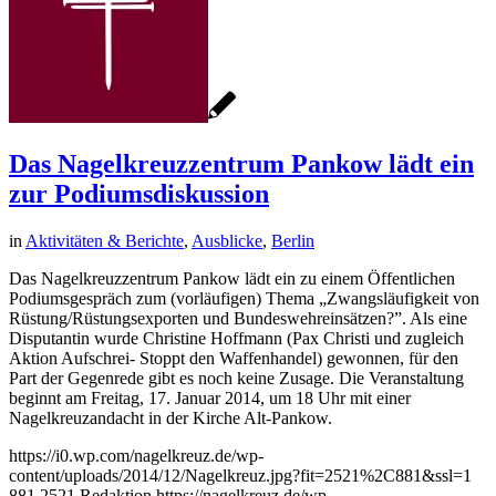
Das Nagelkreuzzentrum Pankow lädt ein
zur Podiumsdiskussion
in
Aktivitäten & Berichte
,
Ausblicke
,
Berlin
Das Nagelkreuzzentrum Pankow lädt ein zu einem Öffentlichen
Podiumsgespräch zum (vorläufigen) Thema „Zwangsläufigkeit von
Rüstung/Rüstungsexporten und Bundeswehreinsätzen?”. Als eine
Disputantin wurde Christine Hoffmann (Pax Christi und zugleich
Aktion Aufschrei- Stoppt den Waffenhandel) gewonnen, für den
Part der Gegenrede gibt es noch keine Zusage. Die Veranstaltung
beginnt am Freitag, 17. Januar 2014, um 18 Uhr mit einer
Nagelkreuzandacht in der Kirche Alt-Pankow.
https://i0.wp.com/nagelkreuz.de/wp-
content/uploads/2014/12/Nagelkreuz.jpg?fit=2521%2C881&ssl=1
881
2521
Redaktion
https://nagelkreuz.de/wp-