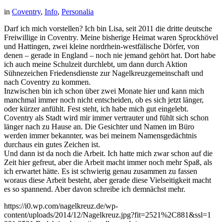
in
Coventry
,
Info
,
Personalia
Darf ich mich vorstellen? Ich bin Lisa, seit 2011 die dritte deutsche
Freiwillige in Coventry. Meine bisherige Heimat waren Sprockhövel
und Hattingen, zwei kleine nordrhein-westfälische Dörfer, von
denen – gerade in England – noch nie jemand gehört hat. Dort habe
ich auch meine Schulzeit durchlebt, um dann durch Aktion
Sühnezeichen Friedensdienste zur Nagelkreuzgemeinschaft und
nach Coventry zu kommen.
Inzwischen bin ich schon über zwei Monate hier und kann mich
manchmal immer noch nicht entscheiden, ob es sich jetzt länger,
oder kürzer anfühlt. Fest steht, ich habe mich gut eingelebt.
Coventry als Stadt wird mir immer vertrauter und fühlt sich schon
länger nach zu Hause an. Die Gesichter und Namen im Büro
werden immer bekannter, was bei meinem Namensgedächtnis
durchaus ein gutes Zeichen ist.
Und dann ist da noch die Arbeit. Ich hatte mich zwar schon auf die
Zeit hier gefreut, aber die Arbeit macht immer noch mehr Spaß, als
ich erwartet hätte. Es ist schwierig genau zusammen zu fassen
woraus diese Arbeit besteht, aber gerade diese Vielseitigkeit macht
es so spannend. Aber davon schreibe ich demnächst mehr.
https://i0.wp.com/nagelkreuz.de/wp-
content/uploads/2014/12/Nagelkreuz.jpg?fit=2521%2C881&ssl=1