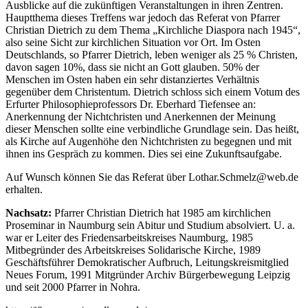
Ausblicke auf die zukünftigen Veranstaltungen in ihren Zentren.
Hauptthema dieses Treffens war jedoch das Referat von Pfarrer
Christian Dietrich zu dem Thema „Kirchliche Diaspora nach 1945“,
also seine Sicht zur kirchlichen Situation vor Ort. Im Osten
Deutschlands, so Pfarrer Dietrich, leben weniger als 25 % Christen,
davon sagen 10%, dass sie nicht an Gott glauben. 50% der
Menschen im Osten haben ein sehr distanziertes Verhältnis
gegenüber dem Christentum. Dietrich schloss sich einem Votum des
Erfurter Philosophieprofessors Dr. Eberhard Tiefensee an:
Anerkennung der Nichtchristen und Anerkennen der Meinung
dieser Menschen sollte eine verbindliche Grundlage sein. Das heißt,
als Kirche auf Augenhöhe den Nichtchristen zu begegnen und mit
ihnen ins Gespräch zu kommen. Dies sei eine Zukunftsaufgabe.
Auf Wunsch können Sie das Referat über Lothar.Schmelz@web.de
erhalten.
Nachsatz:
Pfarrer Christian Dietrich hat 1985 am kirchlichen
Proseminar in Naumburg sein Abitur und Studium absolviert. U. a.
war er Leiter des Friedensarbeitskreises Naumburg, 1985
Mitbegründer des Arbeitskreises Solidarische Kirche, 1989
Geschäftsführer Demokratischer Aufbruch, Leitungskreismitglied
Neues Forum, 1991 Mitgründer Archiv Bürgerbewegung Leipzig
und seit 2000 Pfarrer in Nohra.