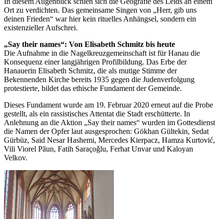
In diesem Augenblick schien sich die Geografie des Leids an einem
Ort zu verdichten. Das gemeinsame Singen von „Herr, gib uns
deinen Frieden“ war hier kein rituelles Anhängsel, sondern ein
existenzieller Aufschrei.
„Say their names“: Von Elisabeth Schmitz bis heute
Die Aufnahme in die Nagelkreuzgemeinschaft ist für Hanau die
Konsequenz einer langjährigen Profilbildung. Das Erbe der
Hanauerin Elisabeth Schmitz, die als mutige Stimme der
Bekennenden Kirche bereits 1935 gegen die Judenverfolgung
protestierte, bildet das ethische Fundament der Gemeinde.
Dieses Fundament wurde am 19. Februar 2020 erneut auf die Probe
gestellt, als ein rassistisches Attentat die Stadt erschütterte. In
Anlehnung an die Aktion „Say their names“ wurden im Gottesdienst
die Namen der Opfer laut ausgesprochen: Gökhan Gültekin, Sedat
Gürbüz, Said Nesar Hashemi, Mercedes Kierpacz, Hamza Kurtović,
Vili Viorel Pӑun, Fatih Saraçoǧlu, Ferhat Unvar und Kaloyan
Velkov.