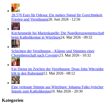
28.570 Euro für Odessa: Ein starkes Signal für Gerechtigkeit,
Frieden und Versöhnung
28. Juni 2026 - 12:56
Kirchenmeile bis Marienkapelle: Die Nagelkreuzgemeinschaft
beim Katholikentag in Würzburg
24. Mai 2026 - 09:32
Schichten der Versöhnung – Klänge und Stimmen einer
Chorpilgerschaft nach Coventry
23. Mai 2026 - 10:32
Ein Dienst im Zeichen der Versöhnung: Dean John Witcombe
tritt in den Ruhestand
12. Mai 2026 - 08:12
Eine vertraute Stimme aus Würzburg: Johanna Falks lyrischer
Impuls zum Katholikentag
10. Mai 2026 - 20:30
Kategorien