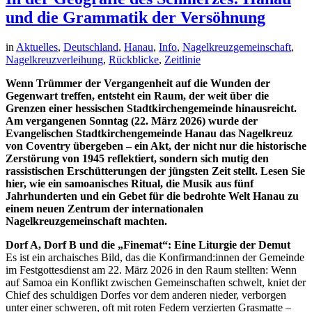
und die Grammatik der Versöhnung
in
Aktuelles
,
Deutschland
,
Hanau
,
Info
,
Nagelkreuzgemeinschaft
,
Nagelkreuzverleihung
,
Rückblicke
,
Zeitlinie
Wenn Trümmer der Vergangenheit auf die Wunden der
Gegenwart treffen, entsteht ein Raum, der weit über die
Grenzen einer hessischen Stadtkirchengemeinde hinausreicht.
Am vergangenen Sonntag (22. März 2026) wurde der
Evangelischen Stadtkirchengemeinde Hanau das Nagelkreuz
von Coventry übergeben – ein Akt, der nicht nur die historische
Zerstörung von 1945 reflektiert, sondern sich mutig den
rassistischen Erschütterungen der jüngsten Zeit stellt. Lesen Sie
hier, wie ein samoanisches Ritual, die Musik aus fünf
Jahrhunderten und ein Gebet für die bedrohte Welt Hanau zu
einem neuen Zentrum der internationalen
Nagelkreuzgemeinschaft machten.
Dorf A, Dorf B und die „Finemat“: Eine Liturgie der Demut
Es ist ein archaisches Bild, das die Konfirmand:innen der Gemeinde
im Festgottesdienst am 22. März 2026 in den Raum stellten: Wenn
auf Samoa ein Konflikt zwischen Gemeinschaften schwelt, kniet der
Chief des schuldigen Dorfes vor dem anderen nieder, verborgen
unter einer schweren, oft mit roten Federn verzierten Grasmatte –