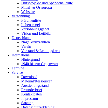
Hilfsprojekte und Spendenaufrufe
Mittel- & Osteuropa
Webseite
Versöhnung
Fürbittenliste
Lebensregel
Versöhnungsgebet
Vision und Leitbild
Deutschland
Nagelkreuzzentren
Verein
Vorstand & Leitungskreis
International
Hintergrund
1940 bis zur Gegenwart
Termine
Service
Download
Material/Ressourcen
Ausstellungsstand
Freundesbrief
Kontaktdaten
Impressum
Satzung
Datenschutzerklärung