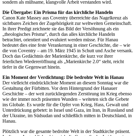
sondern als mühsame, klangvolle Arbeit verstanden wird.
Die Übergabe: Ein Prisma für das kirchliche Handeln
Canon Kate Massey aus Coventry überreichte das Nagelkreuz als
sichtbares Zeichen der Zugehörigkeit zur weltweiten Gemeinschaft.
In ihrer Predigt zeichnete sie das Bild der Versöhnung als ein
„theologisches Prisma“, durch das alles kirchliche Handeln
betrachtet, orientiert und evaluiert werden müsse. Für Hanau
bedeutet dies eine feste Verankerung in einer Geschichte, die – wie
die von Coventry – am 19. März 1945 in Schutt und Asche versank.
Doch das Gedächtnis der Marienkirche, die kurz vor ihrer
feierlichen Wiedereröffnung als „Marienkirche 2.0“ steht, reicht
tiefer in die Gegenwart hinein.
Ein Moment der Verdichtung: Die bedrohte Welt in Hanau
Der vielleicht eindrücklichste Moment an diesem Sonntag war die
Gestaltung der Fürbitten. Vor dem Hintergrund der Hanauer
Geschichte – der weit zurückliegenden Zerstörung im Krieg ebenso
wie der immer noch präsenten Wunden – weiteten sich die Gebete
ins Globale. Es wurde für die Opfer von Krieg, Hass, Gewalt und
Unterdrückung gebetet: in Israel und Gaza, im Iran, in Russland und
der Ukraine, im Südsudan und schließlich mitten in Deutschland, in
Hanau.
Plötzlich war die gesamte bedrohte Welt in der Stadtkirche präsent.