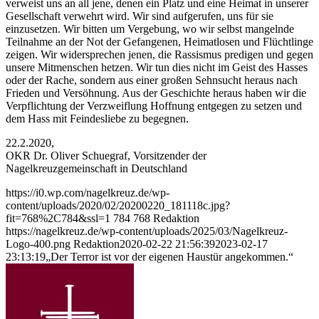
verweist uns an all jene, denen ein Platz und eine Heimat in unserer
Gesellschaft verwehrt wird. Wir sind aufgerufen, uns für sie
einzusetzen. Wir bitten um Vergebung, wo wir selbst mangelnde
Teilnahme an der Not der Gefangenen, Heimatlosen und Flüchtlinge
zeigen. Wir widersprechen jenen, die Rassismus predigen und gegen
unsere Mitmenschen hetzen. Wir tun dies nicht im Geist des Hasses
oder der Rache, sondern aus einer großen Sehnsucht heraus nach
Frieden und Versöhnung. Aus der Geschichte heraus haben wir die
Verpflichtung der Verzweiflung Hoffnung entgegen zu setzen und
dem Hass mit Feindesliebe zu begegnen.
22.2.2020,
OKR Dr. Oliver Schuegraf, Vorsitzender der
Nagelkreuzgemeinschaft in Deutschland
https://i0.wp.com/nagelkreuz.de/wp-
content/uploads/2020/02/20200220_181118c.jpg?
fit=768%2C784&ssl=1
784
768
Redaktion
https://nagelkreuz.de/wp-content/uploads/2025/03/Nagelkreuz-
Logo-400.png
Redaktion
2020-02-22 21:56:39
2023-02-17
23:13:19
„Der Terror ist vor der eigenen Haustür angekommen.“