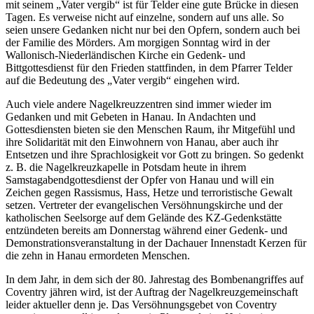
mit seinem „Vater vergib“ ist für Telder eine gute Brücke in diesen
Tagen. Es verweise nicht auf einzelne, sondern auf uns alle. So
seien unsere Gedanken nicht nur bei den Opfern, sondern auch bei
der Familie des Mörders. Am morgigen Sonntag wird in der
Wallonisch-Niederländischen Kirche ein Gedenk- und
Bittgottesdienst für den Frieden stattfinden, in dem Pfarrer Telder
auf die Bedeutung des „Vater vergib“ eingehen wird.
Auch viele andere Nagelkreuzzentren sind immer wieder im
Gedanken und mit Gebeten in Hanau. In Andachten und
Gottesdiensten bieten sie den Menschen Raum, ihr Mitgefühl und
ihre Solidarität mit den Einwohnern von Hanau, aber auch ihr
Entsetzen und ihre Sprachlosigkeit vor Gott zu bringen. So gedenkt
z. B. die Nagelkreuzkapelle in Potsdam heute in ihrem
Samstagabendgottesdienst der Opfer von Hanau und will ein
Zeichen gegen Rassismus, Hass, Hetze und terroristische Gewalt
setzen. Vertreter der evangelischen Versöhnungskirche und der
katholischen Seelsorge auf dem Gelände des KZ-Gedenkstätte
entzündeten bereits am Donnerstag während einer Gedenk- und
Demonstrationsveranstaltung in der Dachauer Innenstadt Kerzen für
die zehn in Hanau ermordeten Menschen.
In dem Jahr, in dem sich der 80. Jahrestag des Bombenangriffes auf
Coventry jähren wird, ist der Auftrag der Nagelkreuzgemeinschaft
leider aktueller denn je. Das Versöhnungsgebet von Coventry