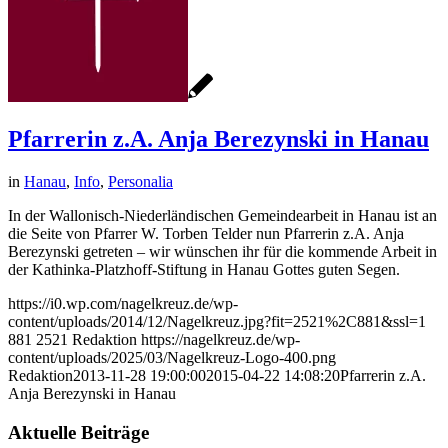
Pfarrerin z.A. Anja Berezynski in Hanau
in
Hanau
,
Info
,
Personalia
In der Wallonisch-Niederländischen Gemeindearbeit in Hanau ist an
die Seite von Pfarrer W. Torben Telder nun Pfarrerin z.A. Anja
Berezynski getreten – wir wünschen ihr für die kommende Arbeit in
der Kathinka-Platzhoff-Stiftung in Hanau Gottes guten Segen.
https://i0.wp.com/nagelkreuz.de/wp-
content/uploads/2014/12/Nagelkreuz.jpg?fit=2521%2C881&ssl=1
881
2521
Redaktion
https://nagelkreuz.de/wp-
content/uploads/2025/03/Nagelkreuz-Logo-400.png
Redaktion
2013-11-28 19:00:00
2015-04-22 14:08:20
Pfarrerin z.A.
Anja Berezynski in Hanau
Aktuelle Beiträge