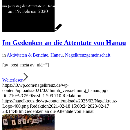
Im Gedenken an die Attentate von Hanau
in
Aktivitäten & Berichte
,
Hanau
,
Nagelkreuzgemeinschaft
[av_post_meta av_uid=”]
Weiterlesen
https://i0.wp.com/nagelkreuz.de/wp-
content/uploads/2021/02/thumb_versoehnung_hanau.jpg?
fit=710%2C599&ssl=1
599
710
Redaktion
https://nagelkreuz.de/wp-content/uploads/2025/03/Nagelkreuz-
Logo-400.png
Redaktion
2021-02-18 15:00:24
2023-02-17
23:14:48
Im Gedenken an die Attentate von Hanau