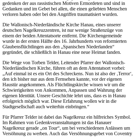
gedenken der aus rassistischen Motiven Ermordeten und sind in
Gedanken und im Gebet bei allen, die einen geliebten Menschen
verloren haben oder bei den Angriffen traumatisiert wurden.
Die Wallonisch-Niederländische Kirche Hanau, eines unserer
deutschen Nagelkreuzzentren, ist nur wenige Straßenzüge von
einem der beiden Attentatsorte entfernt. Die Kirchengemeinde
wurde in der ersten Hälfte des 16. Jahrhunderts von reformierten
Glaubensflüchtlingen aus den „Spanischen Niederlanden“
gegründet, die schließlich in Hanau eine neue Heimat fanden.
Die Wege von Torben Telder, Leitender Pfarrer der Wallonisch-
Niederländischen Kirche, führen oft an dem Attentatsort vorbei:
„Auf einmal ist es ein Ort des Schreckens. Nun ist also der ‚Terror‘,
den ich bisher nur aus dem Fernsehen kannte, vor der eigenen
Haustür angekommen. Als Flüchtlingskirche wissen wir um die
Schwierigkeiten von Ankommen, Anpassen und Wahrung der
eigenen Identität. Unsere Geschichte lehrt uns, dass es in Hanau
erfolgreich möglich war. Diese Erfahrung wollen wir in die
Stadtgesellschaft auch weiterhin einbringen.“
Für Pfarrer Telder ist dabei das Nagelkreuz ein hilfreiches Symbol.
Im Rahmen von Gedenkveranstaltungen ist das Hanauer
Nagelkreuz gerade „on Tour“, um bei verschiedenen Anlässen um
Versöhnung zu werben. Auch das Versöhnungsgebet von Coventry