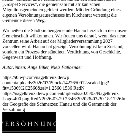
„Gospel Services“, die gemeinsam mit afrikanischen
Migrationsgemeinden gefeiert werden. Mit der Gründung eines
eigenen Versöhnungsausschusses im Kirchenrat verstetigt die
Gemeinde diesen Weg.
Wir heißen die Stadtkirchengemeinde Hanau herzlich in der unserer
Gemeinschaft willkommen. Wir freuen uns darauf, wenn das neue
Zentrum seine Arbeit auf der Mitgliederversammlung 2027
vorstellen wird. Hanau hat gezeigt: Versöhnung ist kein Zustand,
sondern ein Prozess der ständigen Verdichtung von Geschichte,
Gegenwart und Hoffnung.
Autor:innen: Antje Biller, Niels Faßbender
https://i0.wp.com/nagelkreuz.de/wp-
content/uploads/2026/03/iStock-1422650912-scaled.jpg?
fit=1536%2C2560&ssl=1
2560
1536
RedN
https://nagelkreuz.de/wp-content/uploads/2025/03/Nagelkreuz-
Logo-400.png
RedN
2026-03-29 23:46:20
2026-03-30 18:17:26
In
der Geografie des Schmerzes: Hanau und die Grammatik der
Versöhnung