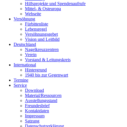
Hilfsprojekte und Spendenaufrufe
Mittel- & Osteuropa
Webseite
Versöhnung
Fürbittenliste
Lebensregel
Versöhnungsgebet
Vision und Leitbild
Deutschland
Nagelkreuzzentren
Verein
Vorstand & Leitungskreis
International
Hintergrund
1940 bis zur Gegenwart
Termine
Service
Download
Material/Ressourcen
Ausstellungsstand
Freundesbrief
Kontaktdaten
Impressum
Satzung
Datenschutzerklärung