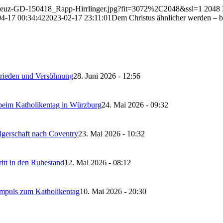
elkreuz-GD-150418_Rapp-Hirrlinger.jpg?fit=3072%2C2048&ssl=1
2048
4-17 00:34:42
2023-02-17 23:11:01
Dem Christus ähnlicher werden – b
 Frieden und Versöhnung
28. Juni 2026 - 12:56
 beim Katholikentag in Würzburg
24. Mai 2026 - 09:32
lgerschaft nach Coventry
23. Mai 2026 - 10:32
itt in den Ruhestand
12. Mai 2026 - 08:12
Impuls zum Katholikentag
10. Mai 2026 - 20:30