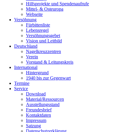
Hilfsprojekte und Spendenaufrufe
Mittel- & Osteuropa
Webseite
Versöhnung
Fürbittenliste
Lebensregel
Versöhnungsgebet
Vision und Leitbild
Deutschland
Nagelkreuzzentren
Verein
Vorstand & Leitungskreis
International
Hintergrund
1940 bis zur Gegenwart
Termine
Service
Download
Material/Ressourcen
Ausstellungsstand
Freundesbrief
Kontaktdaten
Impressum
Satzung
Datenschutzerklärung