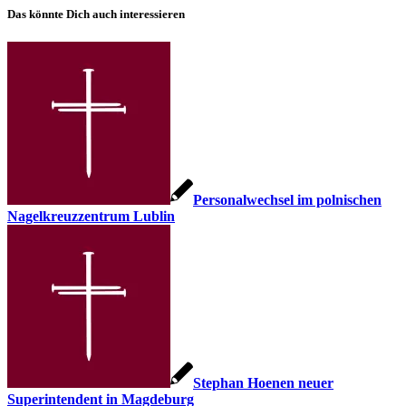
Das könnte Dich auch interessieren
Personalwechsel im polnischen
Nagelkreuzzentrum Lublin
Stephan Hoenen neuer
Superintendent in Magdeburg