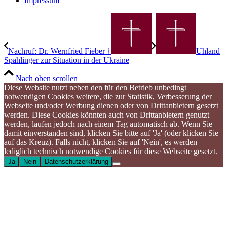
Impressum
Nachruf: Dr. Wernfried Fieber †
Uhland
Spahlinger zur Situation in der Ukraine
Nach oben scrollen
Diese Website nutzt neben den für den Betrieb unbedingt
notwendigen Cookies weitere, die zur Statistik, Verbesserung der
Webseite und/oder Werbung dienen oder von Drittanbietern gesetzt
werden. Diese Cookies könnten auch von Drittanbietern genutzt
werden, laufen jedoch nach einem Tag automatisch ab. Wenn Sie
damit einverstanden sind, klicken Sie bitte auf 'Ja' (oder klicken Sie
auf das Kreuz). Falls nicht, klicken Sie auf 'Nein', es werden
lediglich technisch notwendige Cookies für diese Webseite gesetzt.
Ja
Nein
Datenschutzerklärung