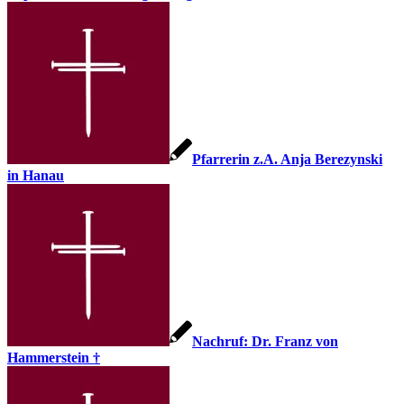
Pfarrerin z.A. Anja Berezynski
in Hanau
Nachruf: Dr. Franz von
Hammerstein †