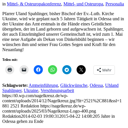
in
Mittel- & Osteuropakonferenz
,
Mittel- und Osteuropa
,
Personalia
Pfarrer Uland Spahlinger, bisher Bischof der Ev.-Luth. Kirche
Ukraine, wird wie geplant nach 5 Jahren Tätigkeit in Odessa und in
der Ukraine das Amt erstmals in die Hände eines Geistlichen
übergeben, der im Land geboren und aufgewachsen ist. Spahlinger,
der auch Einzelmitglied unserer Gemeinschaft ist, wird zum 1. Mai
eine neue Aufgabe als Dekan von Dinkelsbühl beginnen – wir
wünschen ihm und seiner Frau Gottes Segen und Kraft für den
Neuanfang!
Teilen mit:
Mehr
Schlagworte:
Amtseinführung
,
Glückwünsche
,
Odessa
,
Uhland
Spahlinger
,
Ukraine
,
Versöhnungsarbeit
https://i0.wp.com/nagelkreuz.de/wp-
content/uploads/2014/12/Nagelkreuz.jpg?fit=2521%2C881&ssl=1
881
2521
Redaktion
https://nagelkreuz.de/wp-
content/uploads/2025/03/Nagelkreuz-Logo-400.png
Redaktion
2014-02-03 19:00:31
2015-04-22 14:08:20
5 Jahre in
Odessa gehen zu Ende