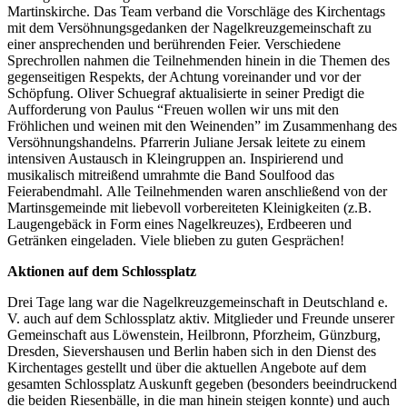
Martinskirche. Das Team verband die Vorschläge des Kirchentags
mit dem Versöhnungsgedanken der Nagelkreuzgemeinschaft zu
einer ansprechenden und berührenden Feier. Verschiedene
Sprechrollen nahmen die Teilnehmenden hinein in die Themen des
gegenseitigen Respekts, der Achtung voreinander und vor der
Schöpfung. Oliver Schuegraf aktualisierte in seiner Predigt die
Aufforderung von Paulus “Freuen wollen wir uns mit den
Fröhlichen und weinen mit den Weinenden” im Zusammenhang des
Versöhnungshandelns. Pfarrerin Juliane Jersak leitete zu einem
intensiven Austausch in Kleingruppen an. Inspirierend und
musikalisch mitreißend umrahmte die Band Soulfood das
Feierabendmahl. Alle Teilnehmenden waren anschließend von der
Martinsgemeinde mit liebevoll vorbereiteten Kleinigkeiten (z.B.
Laugengebäck in Form eines Nagelkreuzes), Erdbeeren und
Getränken eingeladen. Viele blieben zu guten Gesprächen!
Aktionen auf dem Schlossplatz
Drei Tage lang war die Nagelkreuzgemeinschaft in Deutschland e.
V. auch auf dem Schlossplatz aktiv. Mitglieder und Freunde unserer
Gemeinschaft aus Löwenstein, Heilbronn, Pforzheim, Günzburg,
Dresden, Sievershausen und Berlin haben sich in den Dienst des
Kirchentages gestellt und über die aktuellen Angebote auf dem
gesamten Schlossplatz Auskunft gegeben (besonders beeindruckend
die beiden Riesenbälle, in die man hinein steigen konnte) und auch