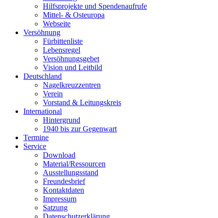
Hilfsprojekte und Spendenaufrufe
Mittel- & Osteuropa
Webseite
Versöhnung
Fürbittenliste
Lebensregel
Versöhnungsgebet
Vision und Leitbild
Deutschland
Nagelkreuzzentren
Verein
Vorstand & Leitungskreis
International
Hintergrund
1940 bis zur Gegenwart
Termine
Service
Download
Material/Ressourcen
Ausstellungsstand
Freundesbrief
Kontaktdaten
Impressum
Satzung
Datenschutzerklärung