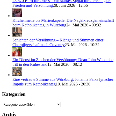
28.570 Euro für Odessa: Ein starkes Signal für Gerechtigkeit,
Frieden und Versöhnung
28. Juni 2026 - 12:56
Kirchenmeile bis Marienkapelle: Die Nagelkreuzgemeinschaft
beim Katholikentag in Würzburg
24. Mai 2026 - 09:32
Schichten der Versöhnung – Klänge und Stimmen einer
Chorpilgerschaft nach Coventry
23. Mai 2026 - 10:32
Ein Dienst im Zeichen der Versöhnung: Dean John Witcombe
tritt in den Ruhestand
12. Mai 2026 - 08:12
Eine vertraute Stimme aus Würzburg: Johanna Falks lyrischer
Impuls zum Katholikentag
10. Mai 2026 - 20:30
Kategorien
Kategorien
Archiv