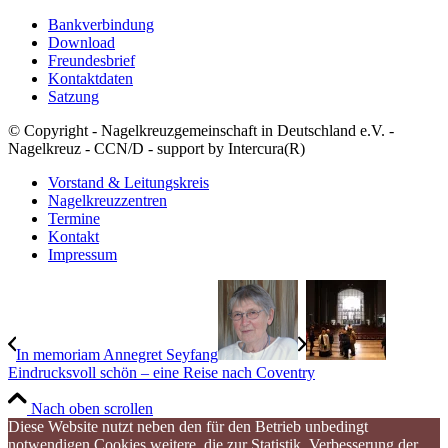
Bankverbindung
Download
Freundesbrief
Kontaktdaten
Satzung
© Copyright - Nagelkreuzgemeinschaft in Deutschland e.V. -
Nagelkreuz - CCN/D - support by Intercura(R)
Vorstand & Leitungskreis
Nagelkreuzzentren
Termine
Kontakt
Impressum
In memoriam Annegret Seyfang
Eindrucksvoll schön – eine Reise nach Coventry
Nach oben scrollen
Diese Website nutzt neben den für den Betrieb unbedingt
notwendigen Cookies weitere, die zur Statistik, Verbesserung der