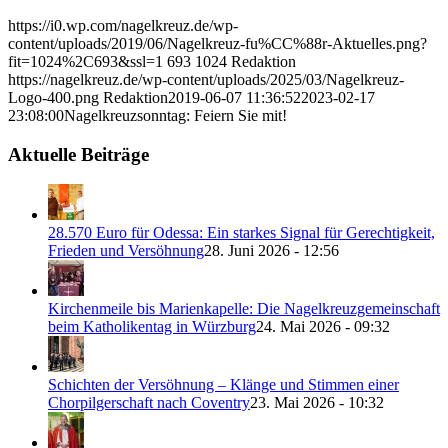
https://i0.wp.com/nagelkreuz.de/wp-
content/uploads/2019/06/Nagelkreuz-fu%CC%88r-Aktuelles.png?
fit=1024%2C693&ssl=1
693
1024
Redaktion
https://nagelkreuz.de/wp-content/uploads/2025/03/Nagelkreuz-
Logo-400.png
Redaktion
2019-06-07 11:36:52
2023-02-17
23:08:00
Nagelkreuzsonntag: Feiern Sie mit!
Aktuelle Beiträge
28.570 Euro für Odessa: Ein starkes Signal für Gerechtigkeit,
Frieden und Versöhnung
28. Juni 2026 - 12:56
Kirchenmeile bis Marienkapelle: Die Nagelkreuzgemeinschaft
beim Katholikentag in Würzburg
24. Mai 2026 - 09:32
Schichten der Versöhnung – Klänge und Stimmen einer
Chorpilgerschaft nach Coventry
23. Mai 2026 - 10:32