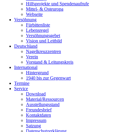
Hilfsprojekte und Spendenaufrufe
Mittel- & Osteuropa
Webseite
Versöhnung
Fürbittenliste
Lebensregel
Versöhnungsgebet
Vision und Leitbild
Deutschland
Nagelkreuzzentren
Verein
Vorstand & Leitungskreis
International
Hintergrund
1940 bis zur Gegenwart
Termine
Service
Download
Material/Ressourcen
Ausstellungsstand
Freundesbrief
Kontaktdaten
Impressum
Satzung
Datenschutzerklärung