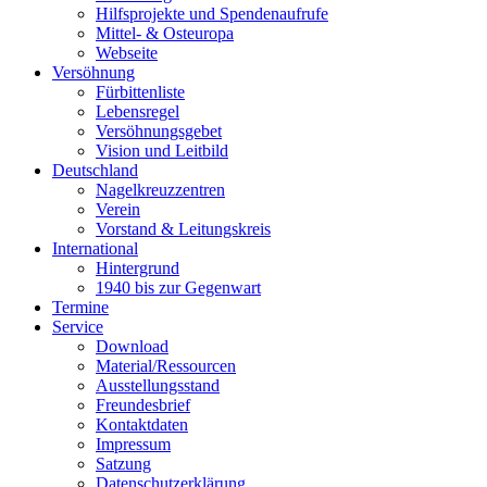
Hilfsprojekte und Spendenaufrufe
Mittel- & Osteuropa
Webseite
Versöhnung
Fürbittenliste
Lebensregel
Versöhnungsgebet
Vision und Leitbild
Deutschland
Nagelkreuzzentren
Verein
Vorstand & Leitungskreis
International
Hintergrund
1940 bis zur Gegenwart
Termine
Service
Download
Material/Ressourcen
Ausstellungsstand
Freundesbrief
Kontaktdaten
Impressum
Satzung
Datenschutzerklärung