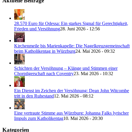
Aktuelle Beiträge
28.570 Euro für Odessa: Ein starkes Signal für Gerechtigkeit,
Frieden und Versöhnung
28. Juni 2026 - 12:56
Kirchenmeile bis Marienkapelle: Die Nagelkreuzgemeinschaft
beim Katholikentag in Würzburg
24. Mai 2026 - 09:32
Schichten der Versöhnung – Klänge und Stimmen einer
Chorpilgerschaft nach Coventry
23. Mai 2026 - 10:32
Ein Dienst im Zeichen der Versöhnung: Dean John Witcombe
tritt in den Ruhestand
12. Mai 2026 - 08:12
Eine vertraute Stimme aus Würzburg: Johanna Falks lyrischer
Impuls zum Katholikentag
10. Mai 2026 - 20:30
Kategorien