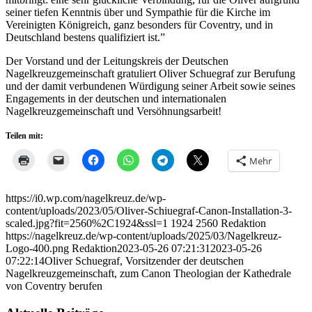
seiner tiefen Kenntnis über und Sympathie für die Kirche im
Vereinigten Königreich, ganz besonders für Coventry, und in
Deutschland bestens qualifiziert ist.”
Der Vorstand und der Leitungskreis der Deutschen
Nagelkreuzgemeinschaft gratuliert Oliver Schuegraf zur Berufung
und der damit verbundenen Würdigung seiner Arbeit sowie seines
Engagements in der deutschen und internationalen
Nagelkreuzgemeinschaft und Versöhnungsarbeit!
Teilen mit:
Mehr
https://i0.wp.com/nagelkreuz.de/wp-
content/uploads/2023/05/Oliver-Schiuegraf-Canon-Installation-3-
scaled.jpg?fit=2560%2C1924&ssl=1
1924
2560
Redaktion
https://nagelkreuz.de/wp-content/uploads/2025/03/Nagelkreuz-
Logo-400.png
Redaktion
2023-05-26 07:21:31
2023-05-26
07:22:14
Oliver Schuegraf, Vorsitzender der deutschen
Nagelkreuzgemeinschaft, zum Canon Theologian der Kathedrale
von Coventry berufen