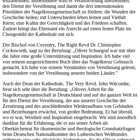
teilzunehmen. Insbesondere wird er Verantwortung übernehmen,
den Dienst der Versöhnung und damit die drei internationalen
Prioritäten der Nagelkreuzgemeinschaft zu fördern: die Wunden der
Geschichte heilen; mit Unterschieden leben lernen und Vielfalt
feiern; eine Kultur der Gerechtigkeit und des Friedens schaffen.
Zudem bringt das Ehrenamt ein Anrecht auf einen festen Platz im
Chorgestühl der Kathedrale mit sich.
Der Bischof von Coventry, The Right Revd Dr. Christopher
Cocksworth, sagt zu der Berufung: „Oliver Schuegraf war mir über
die Jahre eine große Unterstützung und Inspiration. Ich habe viel
von seinem ausgezeichneten Buch über das Nagelkreuz Gebrauch
gemacht. Ich habe von seinem Verständnis von Versöhnung gelernt,
insbesondere von der Versöhnung unserer beiden Länder.”
Auch der Dean der Kathedrale, The Very Revd. John Witcombe,
freut sich sehr über die Berufung: „Olivers Arbeit für die
Nagelkreuzgemeinschaft in Deutschland und auf der ganzen Welt ist
für den Dienst der Versöhnung, der aus unserer Geschichte der
Zerstörung und des anschließenden Wiederaufbaus von Gebäuden
und Beziehungen erwächst, von großer Bedeutung. Er hat überall,
wo er war, Weisheit und Inspiration eingebracht. Wir sind unendlich
dankbar für die Erfahrung, die er aus seiner Arbeit als
Oberkirchenrat für ökumenische und theologische Grundsatzfragen
beim Deutschen Nationalkomitee des Lutherischen Weltbundes
mitbringt: eine sehr glückliche Verbindung, für die Oliver aufgrund