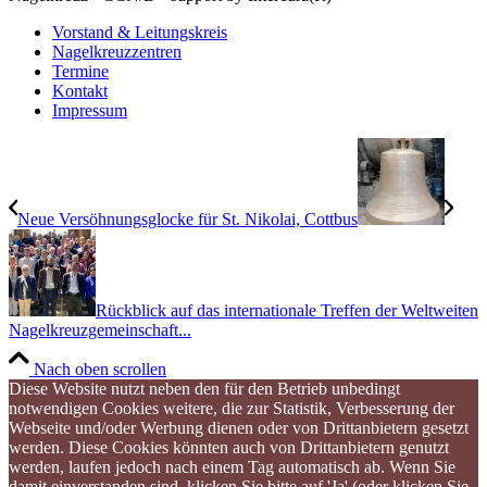
Vorstand & Leitungskreis
Nagelkreuzzentren
Termine
Kontakt
Impressum
Neue Versöhnungsglocke für St. Nikolai, Cottbus
Rückblick auf das internationale Treffen der Weltweiten
Nagelkreuzgemeinschaft...
Nach oben scrollen
Diese Website nutzt neben den für den Betrieb unbedingt
notwendigen Cookies weitere, die zur Statistik, Verbesserung der
Webseite und/oder Werbung dienen oder von Drittanbietern gesetzt
werden. Diese Cookies könnten auch von Drittanbietern genutzt
werden, laufen jedoch nach einem Tag automatisch ab. Wenn Sie
damit einverstanden sind, klicken Sie bitte auf 'Ja' (oder klicken Sie