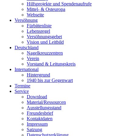
Hilfsprojekte und Spendenaufrufe
Mittel- & Osteuropa
Webseite
Versöhnung
Fürbittenliste
Lebensregel
Versöhnungsgebet
Vision und Leitbild
Deutschland
Nagelkreuzzentren
Verein
Vorstand & Leitungskreis
International
Hintergrund
1940 bis zur Gegenwart
Termine
Service
Download
Material/Ressourcen
Ausstellungsstand
Freundesbrief
Kontaktdaten
Impressum
Satzung
Datenschutzerklärung