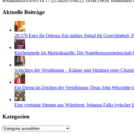
Redaktion
2014-05-14 17:22:54
2015-04-22 14:08:19
Eric Haußmann is
Aktuelle Beiträge
28.570 Euro für Odessa: Ein starkes Signal für Gerechtigkeit,
Kirchenmeile bis Marienkapelle: Die Nagelkreuzgemeinschaft
Schichten der Versöhnung – Klänge und Stimmen einer Chorpi
Ein Dienst im Zeichen der Versöhnung: Dean John Witcombe tr
Eine vertraute Stimme aus Würzburg: Johanna Falks lyrischer 
Kategorien
Kategorien