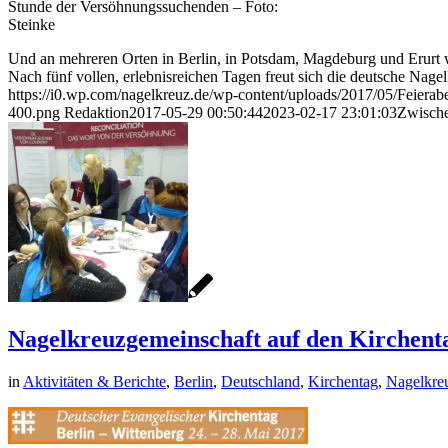
Stunde der Versöhnungssuchenden – Foto:
Steinke
Und an mehreren Orten in Berlin, in Potsdam, Magdeburg und Erurt w
Nach fünf vollen, erlebnisreichen Tagen freut sich die deutsche Nag
https://i0.wp.com/nagelkreuz.de/wp-content/uploads/2017/05/Fe
400.png
Redaktion
2017-05-29 00:50:44
2023-02-17 23:01:03
Zwische
Nagelkreuzgemeinschaft auf den Kirchent
in
Aktivitäten & Berichte
,
Berlin
,
Deutschland
,
Kirchentag
,
Nagelkre