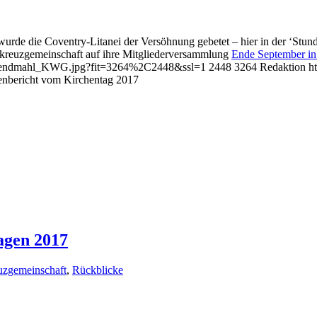
urde die Coventry-Litanei der Versöhnung gebetet – hier in der ‘Stu
elkreuzgemeinschaft auf ihre Mitgliederversammlung
Ende September in
ierabendmahl_KWG.jpg?fit=3264%2C2448&ssl=1
2448
3264
Redaktion
h
nbericht vom Kirchentag 2017
agen 2017
uzgemeinschaft
,
Rückblicke