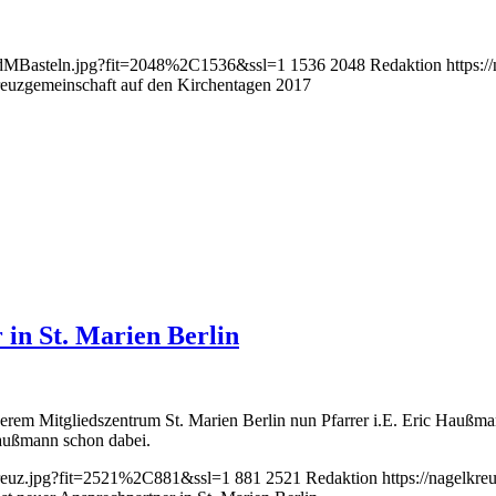
3MdMBasteln.jpg?fit=2048%2C1536&ssl=1
1536
2048
Redaktion
https:
euzgemeinschaft auf den Kirchentagen 2017
in St. Marien Berlin
serem Mitgliedszentrum St. Marien Berlin nun Pfarrer i.E. Eric Haußma
Haußmann schon dabei.
lkreuz.jpg?fit=2521%2C881&ssl=1
881
2521
Redaktion
https://nagelkr