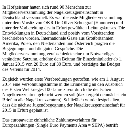
In Hofgeismar hatten sich rund 90 Menschen zur
Mitgliederversammlung der Nagelkreuzgemeinschaft in
Deutschland versammelt. Es war die erste Mitgliederversammlung
unter dem Vorsitz von OKR Dr. Oliver Schuegraf (Hannover) und
unter der Vorbereitung des in Erfurt gewählten Leitungskreises. Die
Entwicklungen in Deutschland sind positiv vom Vorsitzenden
beschrieben worden. Internationale Gäste aus Großbritannien,
Amerika, Polen, den Niederlanden und Österreich prägten die
Begegnungen und die guten Gespräche. Die
Mitgliederversammlung verabschiedete eine um Notwendiges
veränderte Satzung, erhöhte den Beitrag für Einzelmitglieder ab 1.
Januar 2015 von 20 Euro auf 30 Euro, und bestätigte das Budget
des Vereins für 2014.
Zugleich wurden erste Verabredungen getroffen, wie am 1. August
2014 eine Versöhnungsstimme in die Erinnerung an den Ausbruch
des Ersten Weltkrieges 100 Jahre zuvor durch die deutschen
Nagelkreuzzentren gebracht werden soll (dazu ergeht demnächst ein
Brief an alle Nagelkreuzzentren). Schließlich wurde festgehalten,
dass die nächste Jugendbegegnung der Nagelkreuzgemeinschaft für
2015 in Erfurt geplant ist.
Das europaweite einheitliche Zahlungsverfahren für
Europazahlungen (Single Euro Payments Area = SEPA) betrifft