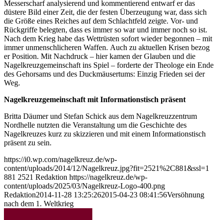
Messerscharf analysierend und kommentierend entwarf er das
düstere Bild einer Zeit, die der festen Überzeugung war, dass sich
die Größe eines Reiches auf dem Schlachtfeld zeigte. Vor- und
Rückgriffe belegten, dass es immer so war und immer noch so ist.
Nach dem Krieg habe das Wettrüsten sofort wieder begonnen – mit
immer unmenschlicheren Waffen. Auch zu aktuellen Krisen bezog
er Position. Mit Nachdruck – hier kamen der Glauben und die
Nagelkreuzgemeinschaft ins Spiel – forderte der Theologe ein Ende
des Gehorsams und des Duckmäusertums: Einzig Frieden sei der
Weg.
Nagelkreuzgemeinschaft mit Informationstisch präsent
Britta Däumer und Stefan Schick aus dem Nagelkreuzzentrum
Nordhelle nutzten die Veranstaltung um die Geschichte des
Nagelkreuzes kurz zu skizzieren und mit einem Informationstisch
präsent zu sein.
https://i0.wp.com/nagelkreuz.de/wp-
content/uploads/2014/12/Nagelkreuz.jpg?fit=2521%2C881&ssl=1
881
2521
Redaktion
https://nagelkreuz.de/wp-
content/uploads/2025/03/Nagelkreuz-Logo-400.png
Redaktion
2014-11-28 13:25:26
2015-04-23 08:41:56
Versöhnung
nach dem 1. Weltkrieg