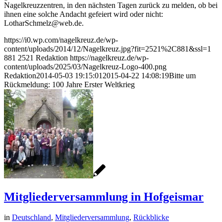
Nagelkreuzzentren, in den nächsten Tagen zurück zu melden, ob bei
ihnen eine solche Andacht gefeiert wird oder nicht:
LotharSchmelz@web.de.
https://i0.wp.com/nagelkreuz.de/wp-
content/uploads/2014/12/Nagelkreuz.jpg?fit=2521%2C881&ssl=1
881
2521
Redaktion
https://nagelkreuz.de/wp-
content/uploads/2025/03/Nagelkreuz-Logo-400.png
Redaktion
2014-05-03 19:15:01
2015-04-22 14:08:19
Bitte um
Rückmeldung: 100 Jahre Erster Weltkrieg
Mitgliederversammlung in Hofgeismar
in
Deutschland
,
Mitgliederversammlung
,
Rückblicke