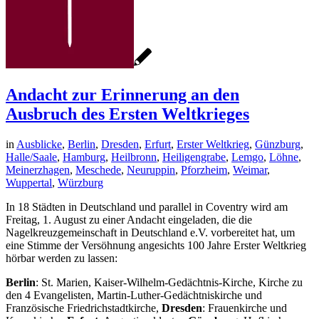
Andacht zur Erinnerung an den
Ausbruch des Ersten Weltkrieges
in
Ausblicke
,
Berlin
,
Dresden
,
Erfurt
,
Erster Weltkrieg
,
Günzburg
,
Halle/Saale
,
Hamburg
,
Heilbronn
,
Heiligengrabe
,
Lemgo
,
Löhne
,
Meinerzhagen
,
Meschede
,
Neuruppin
,
Pforzheim
,
Weimar
,
Wuppertal
,
Würzburg
In 18 Städten in Deutschland und parallel in Coventry wird am
Freitag, 1. August zu einer Andacht eingeladen, die die
Nagelkreuzgemeinschaft in Deutschland e.V. vorbereitet hat, um
eine Stimme der Versöhnung angesichts 100 Jahre Erster Weltkrieg
hörbar werden zu lassen:
Berlin
: St. Marien, Kaiser-Wilhelm-Gedächtnis-Kirche, Kirche zu
den 4 Evangelisten, Martin-Luther-Gedächtniskirche und
Französische Friedrichstadtkirche,
Dresden
: Frauenkirche und