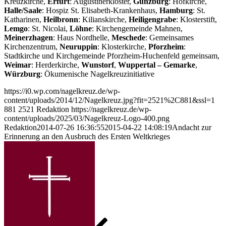
Kreuzkirche,
Erfurt
: Augustinerkloster,
Günzburg
: Hofkirche,
Halle/Saale
: Hospiz St. Elisabeth-Krankenhaus,
Hamburg
: St.
Katharinen,
Heilbronn
: Kilianskirche,
Heiligengrabe
: Klosterstift,
Lemgo
: St. Nicolai,
Löhne
: Kirchengemeinde Mahnen,
Meinerzhagen
: Haus Nordhelle,
Meschede
: Gemeinsames
Kirchenzentrum,
Neuruppin
: Klosterkirche,
Pforzheim
:
Stadtkirche und Kirchgemeinde Pforzheim-Huchenfeld gemeinsam,
Weimar
: Herderkirche,
Wunstorf
,
Wuppertal – Gemarke
,
Würzburg
: Ökumenische Nagelkreuzinitiative
https://i0.wp.com/nagelkreuz.de/wp-
content/uploads/2014/12/Nagelkreuz.jpg?fit=2521%2C881&ssl=1
881
2521
Redaktion
https://nagelkreuz.de/wp-
content/uploads/2025/03/Nagelkreuz-Logo-400.png
Redaktion
2014-07-26 16:36:55
2015-04-22 14:08:19
Andacht zur
Erinnerung an den Ausbruch des Ersten Weltkrieges