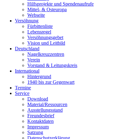
Hilfsprojekte und Spendenaufrufe
Mittel- & Osteuropa
Webseite
Versöhnung
Fürbittenliste
Lebensregel
Versöhnungsgebet
Vision und Leitbild
Deutschland
Nagelkreuzzentren
Verein
Vorstand & Leitungskreis
International
Hintergrund
1940 bis zur Gegenwart
Termine
Service
Download
Material/Ressourcen
Ausstellungsstand
Freundesbrief
Kontaktdaten
Impressum
Satzung
Datenschutzerklärung