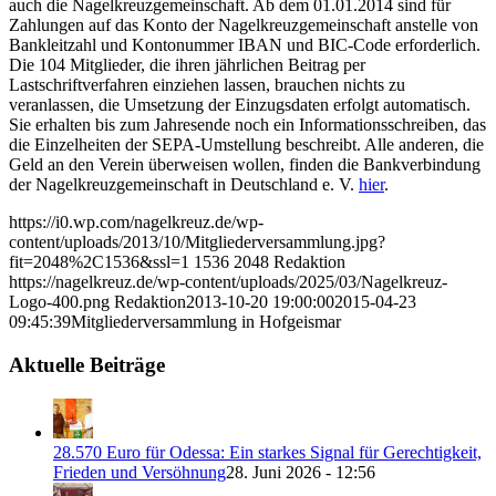
auch die Nagelkreuzgemeinschaft. Ab dem 01.01.2014 sind für
Zahlungen auf das Konto der Nagelkreuzgemeinschaft anstelle von
Bankleitzahl und Kontonummer IBAN und BIC-Code erforderlich.
Die 104 Mitglieder, die ihren jährlichen Beitrag per
Lastschriftverfahren einziehen lassen, brauchen nichts zu
veranlassen, die Umsetzung der Einzugsdaten erfolgt automatisch.
Sie erhalten bis zum Jahresende noch ein Informationsschreiben, das
die Einzelheiten der SEPA-Umstellung beschreibt. Alle anderen, die
Geld an den Verein überweisen wollen, finden die Bankverbindung
der Nagelkreuzgemeinschaft in Deutschland e. V.
hier
.
https://i0.wp.com/nagelkreuz.de/wp-
content/uploads/2013/10/Mitgliederversammlung.jpg?
fit=2048%2C1536&ssl=1
1536
2048
Redaktion
https://nagelkreuz.de/wp-content/uploads/2025/03/Nagelkreuz-
Logo-400.png
Redaktion
2013-10-20 19:00:00
2015-04-23
09:45:39
Mitgliederversammlung in Hofgeismar
Aktuelle Beiträge
28.570 Euro für Odessa: Ein starkes Signal für Gerechtigkeit,
Frieden und Versöhnung
28. Juni 2026 - 12:56