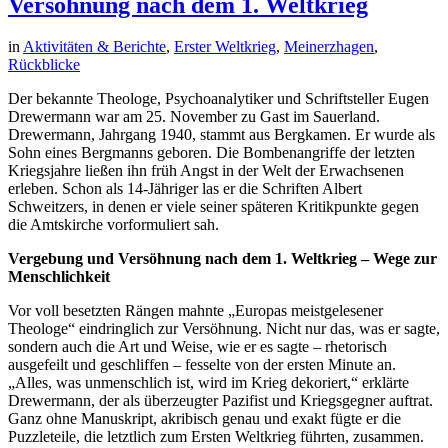
Versöhnung nach dem 1. Weltkrieg
in
Aktivitäten & Berichte
,
Erster Weltkrieg
,
Meinerzhagen
,
Rückblicke
Der bekannte Theologe, Psychoanalytiker und Schriftsteller Eugen
Drewermann war am 25. November zu Gast im Sauerland.
Drewermann, Jahrgang 1940, stammt aus Bergkamen. Er wurde als
Sohn eines Bergmanns geboren. Die Bombenangriffe der letzten
Kriegsjahre ließen ihn früh Angst in der Welt der Erwachsenen
erleben. Schon als 14-Jähriger las er die Schriften Albert
Schweitzers, in denen er viele seiner späteren Kritikpunkte gegen
die Amtskirche vorformuliert sah.
Vergebung und Versöhnung nach dem 1. Weltkrieg – Wege zur
Menschlichkeit
Vor voll besetzten Rängen mahnte „Europas meistgelesener
Theologe“ eindringlich zur Versöhnung. Nicht nur das, was er sagte,
sondern auch die Art und Weise, wie er es sagte – rhetorisch
ausgefeilt und geschliffen – fesselte von der ersten Minute an.
„Alles, was unmenschlich ist, wird im Krieg dekoriert,“ erklärte
Drewermann, der als überzeugter Pazifist und Kriegsgegner auftrat.
Ganz ohne Manuskript, akribisch genau und exakt fügte er die
Puzzleteile, die letztlich zum Ersten Weltkrieg führten, zusammen.