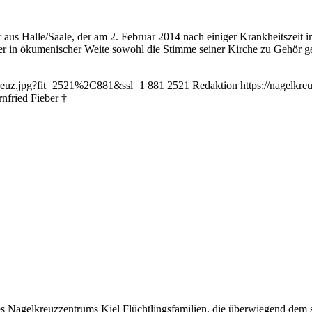
 aus Halle/Saale, der am 2. Februar 2014 nach einiger Krankheitszeit im
 er in ökumenischer Weite sowohl die Stimme seiner Kirche zu Gehör ge
lkreuz.jpg?fit=2521%2C881&ssl=1
881
2521
Redaktion
https://nagelkr
nfried Fieber †
 des Nagelkreuzzentrums Kiel Flüchtlingsfamilien, die überwiegend de