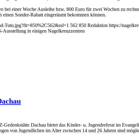
bei einer Woche Ausleihe bzw. 800 Euro für zwei Wochen zu rechnen 
uch einen Sonder-Rabatt eingeräumt bekommen können.
ond-Tutu.jpg?fit=850%2C562&ssl=1
562
850
Redaktion
https://nagelk
sstellung in einigen Nagelkreuzzentren
 Dachau
-Gedenkstätte Dachau bietet das Kinder- u. Jugendreferat im Evangel
en von Jugendlichen im Alter zwischen 14 und 26 Jahren sind möglich