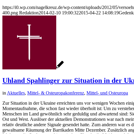
https://i0.wp.com/nagelkreuz.de/wp-content/uploads/2012/05/vers
400.png
Redaktion
2014-02-10 19:00:32
2015-04-22 14:08:19
Gedenks
Uhland Spahlinger zur Situation in der Uk
in
Aktuelles
,
Mittel- & Osteuropakonferenz
,
Mittel- und Osteuropa
Zur Situation in der Ukraine erreichten uns vor wenigen Wochen eini
Momentaufnahme, die schon fast wieder überholt ist: Um zu verstehen,
Menschen im Land gewöhnlich sehr geduldig und abwartend sind: Sie e
Ost und West. Auslöser der aktuellen Demonstrationen war nach meine
relativ deutliche andere Signale gesendet hatte. Zum anderen war es
gewaltsame Räumung der Barrikaden Mitte Dezember. Zusätzlich angefa