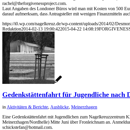
rachel@theforgivenessproject.com.
Laut Angaben des Londoner Büros wird man mit Kosten von 500 Euro 
darauf aufmerksam, dass Antragsteller mit wenigen Finanzmitteln a
https://i0.wp.com/nagelkreuz.de/wp-content/uploads/2014/02/Desm
Redaktion
2014-02-13 19:00:42
2015-04-22 14:08:19
FORGIVENESS-Au
Gedenkstättenfahrt für Jugendliche nach
in
Aktivitäten & Berichte
,
Ausblicke
,
Meinerzhagen
Eine Gedenkstättenfahrt mit Jugendlichen zum Nagelkreuzzentrum KZ
Meinerzhagen/Nordhelle) Mitte Juni über Fronleichnam an. Anmeldung
schickstefan@hotmail.com.