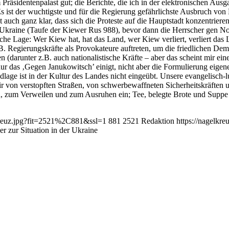
räsidentenpalast gut; die Berichte, die ich in der elektronischen Aus
 Es ist der wuchtigste und für die Regierung gefährlichste Ausbruch von
 ist auch ganz klar, dass sich die Proteste auf die Hauptstadt konzentr
er Ukraine (Taufe der Kiewer Rus 988), bevor dann die Herrscher ge
sche Lage: Wer Kiew hat, hat das Land, wer Kiew verliert, verliert das 
.B. Regierungskräfte als Provokateure auftreten, um die friedlichen Demo
(darunter z.B. auch nationalistische Kräfte – aber das scheint mir eine
nur das ‚Gegen Janukowitsch’ einigt, nicht aber die Formulierung eigen
age ist in der Kultur des Landes nicht eingeübt. Unsere evangelisch-l
e mir von verstopften Straßen, von schwerbewaffneten Sicherheitskräfte
, zum Verweilen und zum Ausruhen ein; Tee, belegte Brote und Suppe
lkreuz.jpg?fit=2521%2C881&ssl=1
881
2521
Redaktion
https://nagelkr
r zur Situation in der Ukraine