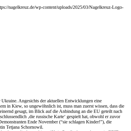
ttps://nagelkreuz.de/wp-content/uploads/2025/03/Nagelkreuz-Logo-
r Ukraine. Angesichts der aktuellen Entwicklungen eine
llem in Kiew, so ungewöhnlich ist, muss man zuerst wissen, dass die
einernd gesagt, im Blick auf die Anbindung an die EU geteilt nach
hlussendlich ‚die russische Karte‘ gespielt hat, obwohl er zuvor
e Demonstranten Ende November (“sie schlagen Kinder!”), die
tin Tetjana Schornowil.