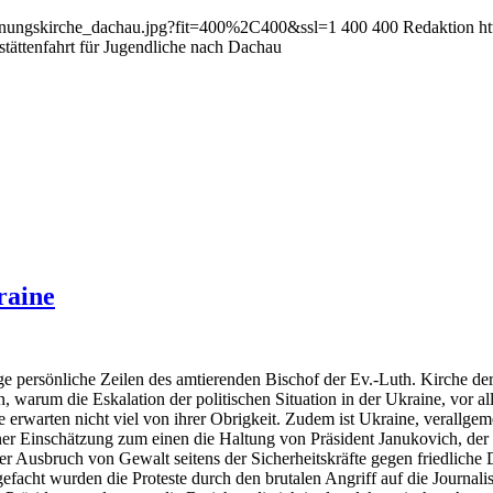
oehnungskirche_dachau.jpg?fit=400%2C400&ssl=1
400
400
Redaktion
h
tättenfahrt für Jugendliche nach Dachau
raine
ge persönliche Zeilen des amtierenden Bischof der Ev.-Luth. Kirche de
 warum die Eskalation der politischen Situation in der Ukraine, vor a
rwarten nicht viel von ihrer Obrigkeit. Zudem ist Ukraine, verallgem
r Einschätzung zum einen die Haltung von Präsident Janukovich, der sc
 der Ausbruch von Gewalt seitens der Sicherheitskräfte gegen friedlich
cht wurden die Proteste durch den brutalen Angriff auf die Journalis