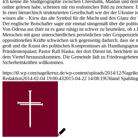
Ich kenne die Stadtgeographie zwischen Chreshatik, Maidan und dem P
online gelesen habe, scheinen mir ein realistisches Bild zu zeichnen:
In einer hierarchisch strukturierten Gesellschaft wie der der Ukraine
wissen alle – Kiew das alte Symbol für die Macht und den Glanz d
Der englische Botschafter sagte mir einmal sinngemäß über die politi
Von Odessa aus (hier ist es ganz ruhig) ist schwer zu beurteilen, ob z
Menschen mit ganz unterschiedlichen persönlichen oder Gruppenzielen 
oppositionellen Kräfte schwächen sich gegenseitig dadurch, dass sie 
groß und die Kunst des politischen Kompromisses als Handlungsgrundl
Präsidentenpalast; Pastor Ralf Haska, der dort Dienst tut, berichtet
dem Viertel herauszukommen. Die Gemeinde lädt zu Friedensgebeten
Sicherheitskräften willkommen.
https://i0.wp.com/nagelkreuz.de/wp-content/uploads/2014/12/Nage
Redaktion
2014-02-04 19:00:43
2015-04-22 14:08:19
Uhland Spahlinge