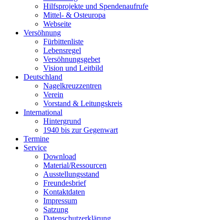
Hilfsprojekte und Spendenaufrufe
Mittel- & Osteuropa
Webseite
Versöhnung
Fürbittenliste
Lebensregel
Versöhnungsgebet
Vision und Leitbild
Deutschland
Nagelkreuzzentren
Verein
Vorstand & Leitungskreis
International
Hintergrund
1940 bis zur Gegenwart
Termine
Service
Download
Material/Ressourcen
Ausstellungsstand
Freundesbrief
Kontaktdaten
Impressum
Satzung
Datenschutzerklärung