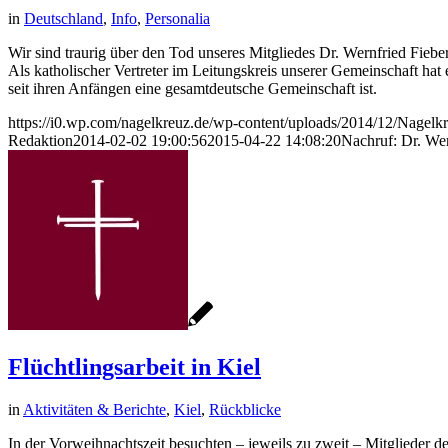
in
Deutschland
,
Info
,
Personalia
Wir sind traurig über den Tod unseres Mitgliedes Dr. Wernfried Fieber
Als katholischer Vertreter im Leitungskreis unserer Gemeinschaft hat
seit ihren Anfängen eine gesamtdeutsche Gemeinschaft ist.
https://i0.wp.com/nagelkreuz.de/wp-content/uploads/2014/12/Nage
Redaktion
2014-02-02 19:00:56
2015-04-22 14:08:20
Nachruf: Dr. Wer
Flüchtlingsarbeit in Kiel
in
Aktivitäten & Berichte
,
Kiel
,
Rückblicke
In der Vorweihnachtszeit besuchten – jeweils zu zweit – Mitglieder