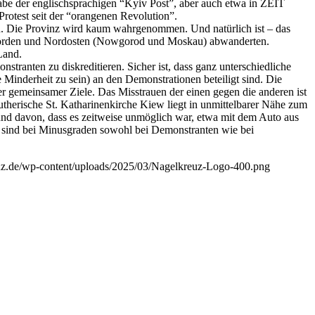
gabe der englischsprachigen “Kyiv Post”, aber auch etwa in ZEIT
 Protest seit der “orangenen Revolution”.
ieren. Die Provinz wird kaum wahrgenommen. Und natürlich ist – das
n Norden und Nordosten (Nowgorod und Moskau) abwanderten.
Land.
nstranten zu diskreditieren. Sicher ist, dass ganz unterschiedliche
 Minderheit zu sein) an den Demonstrationen beteiligt sind. Die
er gemeinsamer Ziele. Das Misstrauen der einen gegen die anderen ist
utherische St. Katharinenkirche Kiew liegt in unmittelbarer Nähe zum
n und davon, dass es zeitweise unmöglich war, etwa mit dem Auto aus
 sind bei Minusgraden sowohl bei Demonstranten wie bei
euz.de/wp-content/uploads/2025/03/Nagelkreuz-Logo-400.png