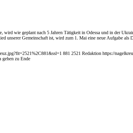
e, wird wie geplant nach 5 Jahren Tätigkeit in Odessa und in der Ukrai
lied unserer Gemeinschaft ist, wird zum 1. Mai eine neue Aufgabe al
lkreuz.jpg?fit=2521%2C881&ssl=1
881
2521
Redaktion
https://nagelkr
sa gehen zu Ende