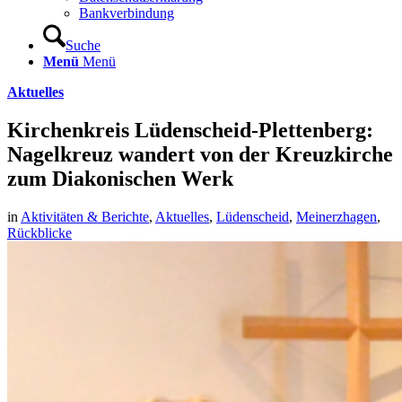
Bankverbindung
Suche
Menü
Menü
Aktuelles
Kirchenkreis Lüdenscheid-Plettenberg:
Nagelkreuz wandert von der Kreuzkirche
zum Diakonischen Werk
in
Aktivitäten & Berichte
,
Aktuelles
,
Lüdenscheid
,
Meinerzhagen
,
Rückblicke