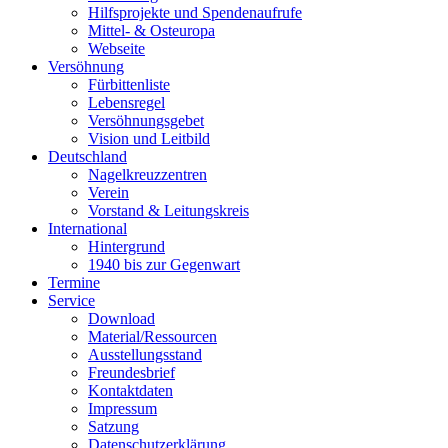
Hilfsprojekte und Spendenaufrufe
Mittel- & Osteuropa
Webseite
Versöhnung
Fürbittenliste
Lebensregel
Versöhnungsgebet
Vision und Leitbild
Deutschland
Nagelkreuzzentren
Verein
Vorstand & Leitungskreis
International
Hintergrund
1940 bis zur Gegenwart
Termine
Service
Download
Material/Ressourcen
Ausstellungsstand
Freundesbrief
Kontaktdaten
Impressum
Satzung
Datenschutzerklärung