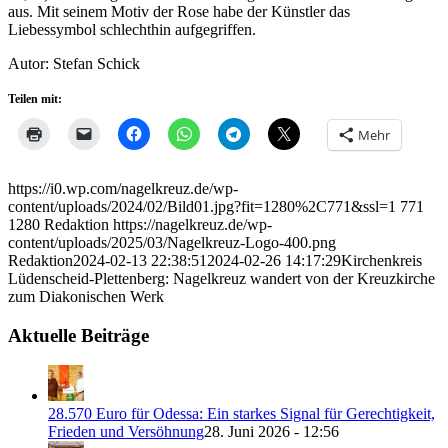
aus. Mit seinem Motiv der Rose habe der Künstler das
Liebessymbol schlechthin aufgegriffen.
Autor: Stefan Schick
Teilen mit:
Mehr
https://i0.wp.com/nagelkreuz.de/wp-
content/uploads/2024/02/Bild01.jpg?fit=1280%2C771&ssl=1
771
1280
Redaktion
https://nagelkreuz.de/wp-
content/uploads/2025/03/Nagelkreuz-Logo-400.png
Redaktion
2024-02-13 22:38:51
2024-02-26 14:17:29
Kirchenkreis
Lüdenscheid-Plettenberg: Nagelkreuz wandert von der Kreuzkirche
zum Diakonischen Werk
Aktuelle Beiträge
28.570 Euro für Odessa: Ein starkes Signal für Gerechtigkeit,
Frieden und Versöhnung
28. Juni 2026 - 12:56