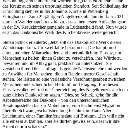
Versöhnungsarbeit überreicht worden. Im „Haus Nordhelle“ hatte
das Kreuz auch seinen ursprünglichen Standort. Seit Schließung der
Einrichtung steht es in der Johannis-Kirche in Plettenberg-
Eiringhausen. Zum 25-jährigen Nagelkreuzjubiläum im Jahr 2021
kam ein Wandernagelkreuz hinzu, das seinen ersten Aufstellungsort
in der Ev. Kreuzkirchengemeinde in Lüdenscheid fand. Nun wurde
es an das Diakonische Werk des Kirchenkreises weitergereicht.
Stefan Schick erläuterte: „Jetzt soll das Diakonische Werk dieses
Wandernagelkreuz für zwei Jahre bekommen. Die haupt- und
ehrenamtlichen Mitarbeitenden sind unermüdlich im Einsatz, um
Menschen zu helfen, ihnen Gehör zu verschaffen, ihre Würde zu
bewahren und im Alltag ganz praktisch zu unterstützen. Sie
verstehen ihren Dienstauftrag als gelebte Nächstenliebe und werden
zu Anwälten für Menschen, die am Rande unserer Gesellschaft
stehen. Sie leisten so eine verlässliche Versöhnungsarbeit zwischen
Menschen unterschiedlicher Herkunft und Prägung. Für diesen
Einsatz wollen wir mit der Überreichung des Nagelkreuzes auch ein
ganz dickes Dankeschön sagen.“ Dies, so Schick, gelte für alle
Arbeitsbereiche der Diakonie – von den unterschiedlichen
Beratungsstellen bis zur Möbelbörse, vom Fachdienst Migration
über die Schwangerschaftsberatung bis hin zum Haus Alter
Leuchtturm, einer Familienferienstätte auf Borkum. „Ich will nicht
alle einzeln aufzählen, aber sie dürfen gewiss sein, dass wir ihre
Arbeit enorm schätzen.“