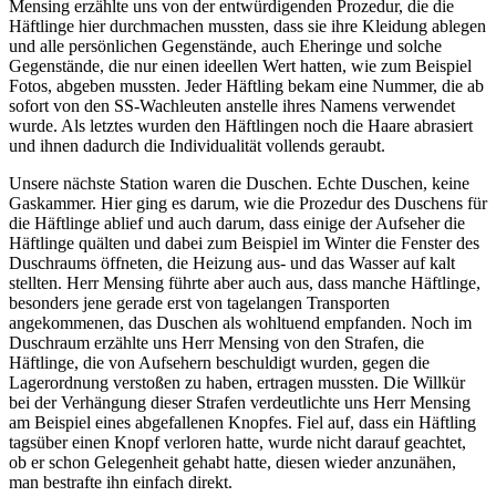
Mensing erzählte uns von der entwürdigenden Prozedur, die die
Häftlinge hier durchmachen mussten, dass sie ihre Kleidung ablegen
und alle persönlichen Gegenstände, auch Eheringe und solche
Gegenstände, die nur einen ideellen Wert hatten, wie zum Beispiel
Fotos, abgeben mussten. Jeder Häftling bekam eine Nummer, die ab
sofort von den SS-Wachleuten anstelle ihres Namens verwendet
wurde. Als letztes wurden den Häftlingen noch die Haare abrasiert
und ihnen dadurch die Individualität vollends geraubt.
Unsere nächste Station waren die Duschen. Echte Duschen, keine
Gaskammer. Hier ging es darum, wie die Prozedur des Duschens für
die Häftlinge ablief und auch darum, dass einige der Aufseher die
Häftlinge quälten und dabei zum Beispiel im Winter die Fenster des
Duschraums öffneten, die Heizung aus- und das Wasser auf kalt
stellten. Herr Mensing führte aber auch aus, dass manche Häftlinge,
besonders jene gerade erst von tagelangen Transporten
angekommenen, das Duschen als wohltuend empfanden. Noch im
Duschraum erzählte uns Herr Mensing von den Strafen, die
Häftlinge, die von Aufsehern beschuldigt wurden, gegen die
Lagerordnung verstoßen zu haben, ertragen mussten. Die Willkür
bei der Verhängung dieser Strafen verdeutlichte uns Herr Mensing
am Beispiel eines abgefallenen Knopfes. Fiel auf, dass ein Häftling
tagsüber einen Knopf verloren hatte, wurde nicht darauf geachtet,
ob er schon Gelegenheit gehabt hatte, diesen wieder anzunähen,
man bestrafte ihn einfach direkt.