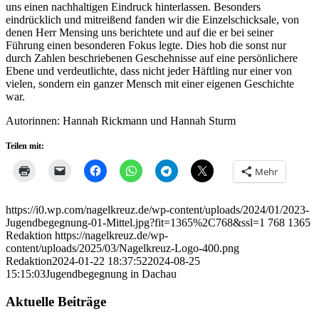
uns einen nachhaltigen Eindruck hinterlassen. Besonders
eindrücklich und mitreißend fanden wir die Einzelschicksale, von
denen Herr Mensing uns berichtete und auf die er bei seiner
Führung einen besonderen Fokus legte. Dies hob die sonst nur
durch Zahlen beschriebenen Geschehnisse auf eine persönlichere
Ebene und verdeutlichte, dass nicht jeder Häftling nur einer von
vielen, sondern ein ganzer Mensch mit einer eigenen Geschichte
war.
Autorinnen: Hannah Rickmann und Hannah Sturm
Teilen mit:
Mehr
https://i0.wp.com/nagelkreuz.de/wp-content/uploads/2024/01/2023-
Jugendbegegnung-01-Mittel.jpg?fit=1365%2C768&ssl=1
768
1365
Redaktion
https://nagelkreuz.de/wp-
content/uploads/2025/03/Nagelkreuz-Logo-400.png
Redaktion
2024-01-22 18:37:52
2024-08-25
15:15:03
Jugendbegegnung in Dachau
Aktuelle Beiträge