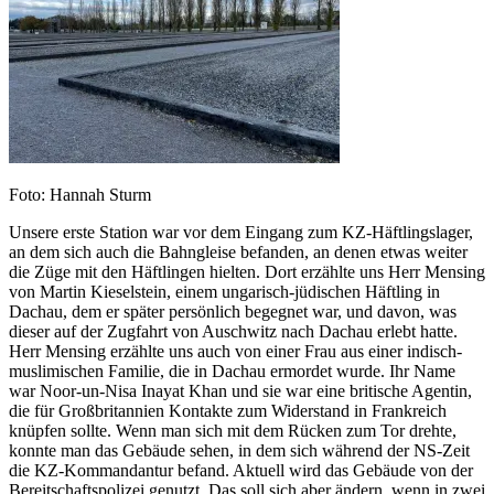
Foto: Hannah Sturm
Unsere erste Station war vor dem Eingang zum KZ-Häftlingslager,
an dem sich auch die Bahngleise befanden, an denen etwas weiter
die Züge mit den Häftlingen hielten. Dort erzählte uns Herr Mensing
von Martin Kieselstein, einem ungarisch-jüdischen Häftling in
Dachau, dem er später persönlich begegnet war, und davon, was
dieser auf der Zugfahrt von Auschwitz nach Dachau erlebt hatte.
Herr Mensing erzählte uns auch von einer Frau aus einer indisch-
muslimischen Familie, die in Dachau ermordet wurde. Ihr Name
war Noor-un-Nisa Inayat Khan und sie war eine britische Agentin,
die für Großbritannien Kontakte zum Widerstand in Frankreich
knüpfen sollte. Wenn man sich mit dem Rücken zum Tor drehte,
konnte man das Gebäude sehen, in dem sich während der NS-Zeit
die KZ-Kommandantur befand. Aktuell wird das Gebäude von der
Bereitschaftspolizei genutzt. Das soll sich aber ändern, wenn in zwei