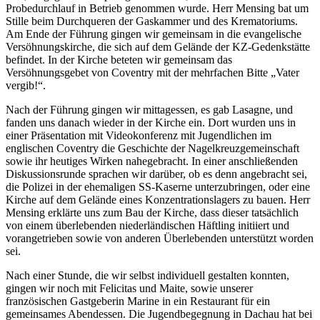
Probedurchlauf in Betrieb genommen wurde. Herr Mensing bat um
Stille beim Durchqueren der Gaskammer und des Krematoriums.
Am Ende der Führung gingen wir gemeinsam in die evangelische
Versöhnungskirche, die sich auf dem Gelände der KZ-Gedenkstätte
befindet. In der Kirche beteten wir gemeinsam das
Versöhnungsgebet von Coventry mit der mehrfachen Bitte „Vater
vergib!“.
Nach der Führung gingen wir mittagessen, es gab Lasagne, und
fanden uns danach wieder in der Kirche ein. Dort wurden uns in
einer Präsentation mit Videokonferenz mit Jugendlichen im
englischen Coventry die Geschichte der Nagelkreuzgemeinschaft
sowie ihr heutiges Wirken nahegebracht. In einer anschließenden
Diskussionsrunde sprachen wir darüber, ob es denn angebracht sei,
die Polizei in der ehemaligen SS-Kaserne unterzubringen, oder eine
Kirche auf dem Gelände eines Konzentrationslagers zu bauen. Herr
Mensing erklärte uns zum Bau der Kirche, dass dieser tatsächlich
von einem überlebenden niederländischen Häftling initiiert und
vorangetrieben sowie von anderen Überlebenden unterstützt worden
sei.
Nach einer Stunde, die wir selbst individuell gestalten konnten,
gingen wir noch mit Felicitas und Maite, sowie unserer
französischen Gastgeberin Marine in ein Restaurant für ein
gemeinsames Abendessen. Die Jugendbegegnung in Dachau hat bei