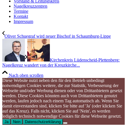
Vorstand & Leitungskreis
Nagelkreuzzentren
Termine
Kontakt
Impressum
Oliver Schuegraf wird neuer Bischof in Schaumburg-Lippe
Kirchenkreis Lüdenscheid-Plettenberg:
Nagelkreuz wandert von der Kreuzkirche...
Nach oben scrollen
Diese Website nutzt neben den für den Betrieb unbedingt
notwendigen Cookies weitere, die zur Statistik, Verbesserung der
Webseite und/oder Werbung dienen oder von Drittanbietern gesetzt
werden. Diese Cookies könnten auch von Drittanbietern genutzt
werden, laufen jedoch nach einem Tag automatisch ab. Wenn Sie
damit einverstanden sind, klicken Sie bitte auf 'Ja' (oder klicken Sie
auf das Kreuz). Falls nicht, klicken Sie auf 'Nein', es werden
lediglich technisch notwendige Cookies für diese Webseite gesetzt.
Ja
Nein
Datenschutzerklärung