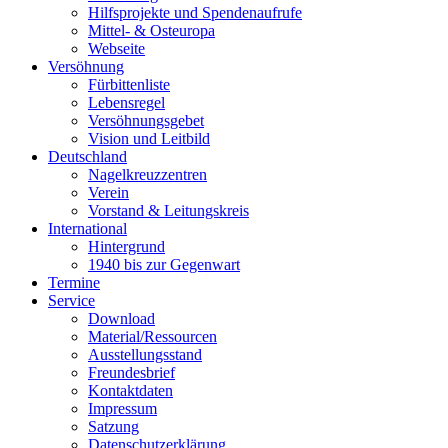
Hilfsprojekte und Spendenaufrufe
Mittel- & Osteuropa
Webseite
Versöhnung
Fürbittenliste
Lebensregel
Versöhnungsgebet
Vision und Leitbild
Deutschland
Nagelkreuzzentren
Verein
Vorstand & Leitungskreis
International
Hintergrund
1940 bis zur Gegenwart
Termine
Service
Download
Material/Ressourcen
Ausstellungsstand
Freundesbrief
Kontaktdaten
Impressum
Satzung
Datenschutzerklärung