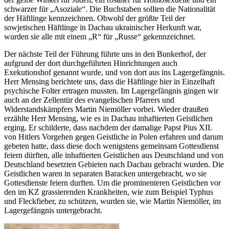
schwarzer für „Asoziale“. Die Buchstaben sollten die Nationalität
der Häftlinge kennzeichnen. Obwohl der größte Teil der
sowjetischen Häftlinge in Dachau ukrainischer Herkunft war,
wurden sie alle mit einem „R“ für „Russe“ gekennzeichnet.
Der nächste Teil der Führung führte uns in den Bunkerhof, der
aufgrund der dort durchgeführten Hinrichtungen auch
Exekutionshof genannt wurde, und von dort aus ins Lagergefängnis.
Herr Mensing berichtete uns, dass die Häftlinge hier in Einzelhaft
psychische Folter ertragen mussten. Im Lagergefängnis gingen wir
auch an der Zellentür des evangelischen Pfarrers und
Widerstandskämpfers Martin Niemöller vorbei. Wieder draußen
erzählte Herr Mensing, wie es in Dachau inhaftierten Geistlichen
erging. Er schilderte, dass nachdem der damalige Papst Pius XII.
von Hitlers Vorgehen gegen Geistliche in Polen erfahren und darum
gebeten hatte, dass diese doch wenigstens gemeinsam Gottesdienst
feiern dürften, alle inhaftierten Geistlichen aus Deutschland und von
Deutschland besetzten Gebieten nach Dachau gebracht wurden. Die
Geistlichen waren in separaten Baracken untergebracht, wo sie
Gottesdienste feiern durften. Um die prominenteren Geistlichen vor
den im KZ grassierenden Krankheiten, wie zum Beispiel Typhus
und Fleckfieber, zu schützen, wurden sie, wie Martin Niemöller, im
Lagergefängnis untergebracht.