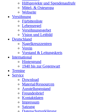
Hilfsprojekte und Spendenaufrufe
Mittel- & Osteuropa
Webseite
Versöhnung
Fürbittenliste
Lebensregel
Versöhnungsgebet
Vision und Leitbild
Deutschland
Nagelkreuzzentren
Verein
Vorstand & Leitungskreis
International
Hintergrund
1940 bis zur Gegenwart
Termine
Service
Download
Material/Ressourcen
Ausstellungsstand
Freundesbrief
Kontaktdaten
Impressum
Satzung
Datenschutzerklärung