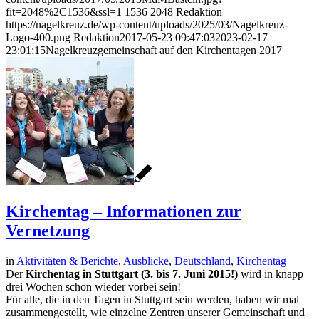
fit=2048%2C1536&ssl=1
1536
2048
Redaktion
https://nagelkreuz.de/wp-content/uploads/2025/03/Nagelkreuz-
Logo-400.png
Redaktion
2017-05-23 09:47:03
2023-02-17
23:01:15
Nagelkreuzgemeinschaft auf den Kirchentagen 2017
Kirchentag – Informationen zur
Vernetzung
in
Aktivitäten & Berichte
,
Ausblicke
,
Deutschland
,
Kirchentag
Der
Kirchentag in Stuttgart (3. bis 7. Juni 2015!)
wird in knapp
drei Wochen schon wieder vorbei sein!
Für alle, die in den Tagen in Stuttgart sein werden, haben wir mal
zusammengestellt, wie einzelne Zentren unserer Gemeinschaft und