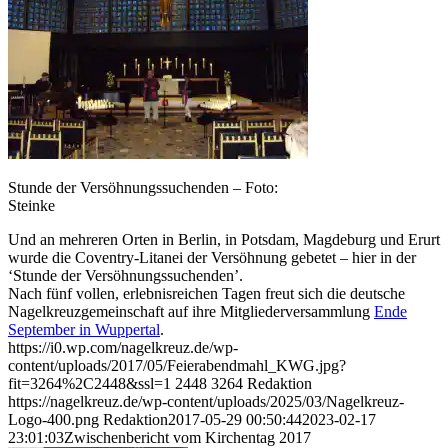
Stunde der Versöhnungssuchenden – Foto:
Steinke
Und an mehreren Orten in Berlin, in Potsdam, Magdeburg und Erurt
wurde die Coventry-Litanei der Versöhnung gebetet – hier in der
‘Stunde der Versöhnungssuchenden’.
Nach fünf vollen, erlebnisreichen Tagen freut sich die deutsche
Nagelkreuzgemeinschaft auf ihre Mitgliederversammlung
Ende
September in Wuppertal
.
https://i0.wp.com/nagelkreuz.de/wp-
content/uploads/2017/05/Feierabendmahl_KWG.jpg?
fit=3264%2C2448&ssl=1
2448
3264
Redaktion
https://nagelkreuz.de/wp-content/uploads/2025/03/Nagelkreuz-
Logo-400.png
Redaktion
2017-05-29 00:50:44
2023-02-17
23:01:03
Zwischenbericht vom Kirchentag 2017