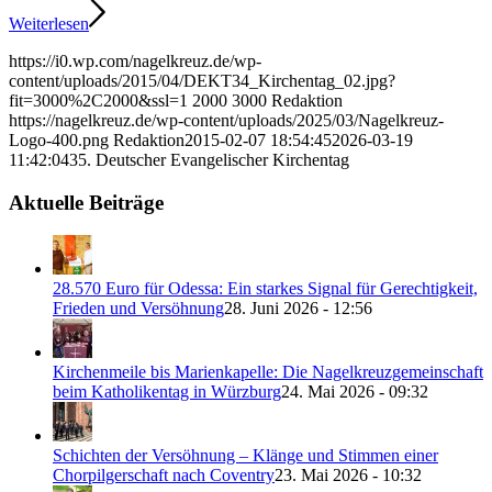
Weiterlesen
https://i0.wp.com/nagelkreuz.de/wp-
content/uploads/2015/04/DEKT34_Kirchentag_02.jpg?
fit=3000%2C2000&ssl=1
2000
3000
Redaktion
https://nagelkreuz.de/wp-content/uploads/2025/03/Nagelkreuz-
Logo-400.png
Redaktion
2015-02-07 18:54:45
2026-03-19
11:42:04
35. Deutscher Evangelischer Kirchentag
Aktuelle Beiträge
28.570 Euro für Odessa: Ein starkes Signal für Gerechtigkeit,
Frieden und Versöhnung
28. Juni 2026 - 12:56
Kirchenmeile bis Marienkapelle: Die Nagelkreuzgemeinschaft
beim Katholikentag in Würzburg
24. Mai 2026 - 09:32
Schichten der Versöhnung – Klänge und Stimmen einer
Chorpilgerschaft nach Coventry
23. Mai 2026 - 10:32