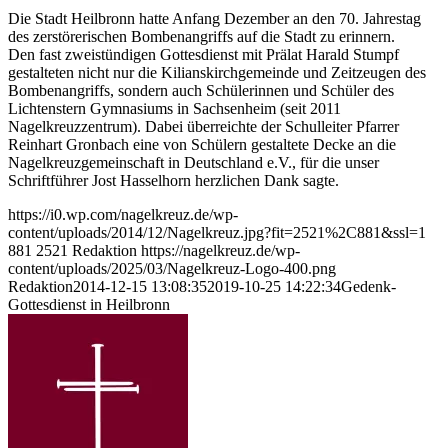
Die Stadt Heilbronn hatte Anfang Dezember an den 70. Jahrestag
des zerstörerischen Bombenangriffs auf die Stadt zu erinnern.
Den fast zweistündigen Gottesdienst mit Prälat Harald Stumpf
gestalteten nicht nur die Kilianskirchgemeinde und Zeitzeugen des
Bombenangriffs, sondern auch Schülerinnen und Schüler des
Lichtenstern Gymnasiums in Sachsenheim (seit 2011
Nagelkreuzzentrum). Dabei überreichte der Schulleiter Pfarrer
Reinhart Gronbach eine von Schülern gestaltete Decke an die
Nagelkreuzgemeinschaft in Deutschland e.V., für die unser
Schriftführer Jost Hasselhorn herzlichen Dank sagte.
https://i0.wp.com/nagelkreuz.de/wp-
content/uploads/2014/12/Nagelkreuz.jpg?fit=2521%2C881&ssl=1
881
2521
Redaktion
https://nagelkreuz.de/wp-
content/uploads/2025/03/Nagelkreuz-Logo-400.png
Redaktion
2014-12-15 13:08:35
2019-10-25 14:22:34
Gedenk-
Gottesdienst in Heilbronn