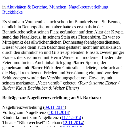
in
Aktivitäten & Berichte
,
München
,
Nagelkreuzverleihung
,
Rückblicke
Es stand am Vorabend ja auch schon im Bannkreis von St. Benno,
nämlich in Bennopolis, nun aber hatte es erstmals in der
Bennokirche selbst seinen Platz gefunden: auf dem Altar der Krypta
stand das Nagelkreuz, in seinem Stein aus Flossenbürg. Es war so
Mittelpunkt des allwöchentlichen Donnerstagabendgottesdienstes.
Dieser wurde denn auch besonders gestaltet, nicht nur musikalisch
durch den stimmlichen und Gitarre spielenden Einsatz zweier junger
Frauen, die zusammen mit Herrn Wiener mit modernen Liedern die
Feier umrahmten. Auch inhaltlich ging Pfarrer Sperrer, der
gemeinsam mit Pfarrer Höck den Gottesdienst leitete, mehrfach auf
die Nagelkreuzthemen Frieden und Versöhnung ein, und vor dem
Schlusssegen wurde das Versöhnungsgebet von Coventry mit
seinem markanten „Vater vergib“ gebetet.
(Text: Susanne Elsner /
Bilder: Klaus Bachhuber & Walter Elsner)
Beiträge zur Nagelkreuzverleihung an St. Barbara:
Nagelkreuzverleihung (
09.11.2014
)
Vortrag zum Nagelkreuz (
10.11.2014
)
Kinder kommt zum Nagelkreuz (
11.11.2014
)
Theater “Blickwechsel” Dachau (
12.11.2014
)