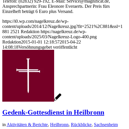
Telefon: (02832) 929-192, E-Mail: Service@magnificat.de,
Ansprechpartnerin: Frau Eleonore Everaerts. Der Preis fürs
Einzelheft beträgt 6 Euro plus Versand.
https://i0.wp.com/nagelkreuz.de/wp-
content/uploads/2014/12/Nagelkreuz.jpg?fit=2521%2C881&ssl=1
881
2521
Redaktion
https://nagelkreuz.de/wp-
content/uploads/2025/03/Nagelkreuz-Logo-400.png
Redaktion
2015-01-01 12:18:57
2015-04-22
14:08:18
Versöhnungsgebet veröffentlicht
Gedenk-Gottesdienst in Heilbronn
in
Aktivitäten & Berichte
,
Heilbronn
,
Rückblicke
,
Sachsenheim