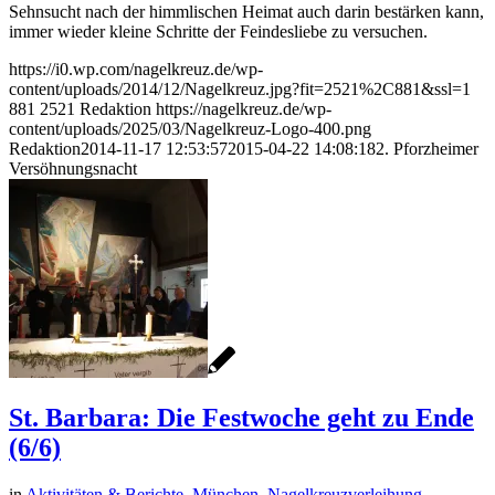
Sehnsucht nach der himmlischen Heimat auch darin bestärken kann,
immer wieder kleine Schritte der Feindesliebe zu versuchen.
https://i0.wp.com/nagelkreuz.de/wp-
content/uploads/2014/12/Nagelkreuz.jpg?fit=2521%2C881&ssl=1
881
2521
Redaktion
https://nagelkreuz.de/wp-
content/uploads/2025/03/Nagelkreuz-Logo-400.png
Redaktion
2014-11-17 12:53:57
2015-04-22 14:08:18
2. Pforzheimer
Versöhnungsnacht
St. Barbara: Die Festwoche geht zu Ende
(6/6)
in
Aktivitäten & Berichte
,
München
,
Nagelkreuzverleihung
,