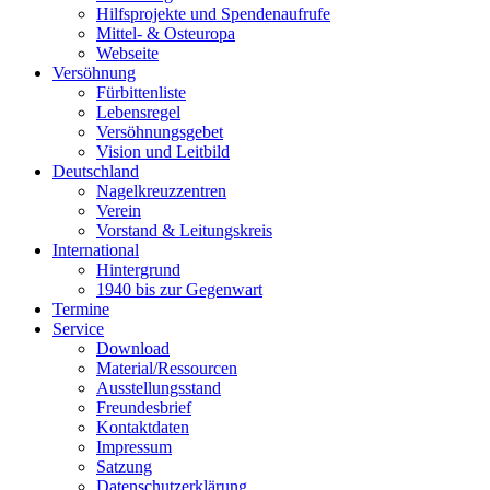
Hilfsprojekte und Spendenaufrufe
Mittel- & Osteuropa
Webseite
Versöhnung
Fürbittenliste
Lebensregel
Versöhnungsgebet
Vision und Leitbild
Deutschland
Nagelkreuzzentren
Verein
Vorstand & Leitungskreis
International
Hintergrund
1940 bis zur Gegenwart
Termine
Service
Download
Material/Ressourcen
Ausstellungsstand
Freundesbrief
Kontaktdaten
Impressum
Satzung
Datenschutzerklärung