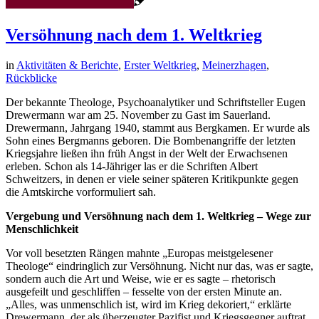
Versöhnung nach dem 1. Weltkrieg
in
Aktivitäten & Berichte
,
Erster Weltkrieg
,
Meinerzhagen
,
Rückblicke
Der bekannte Theologe, Psychoanalytiker und Schriftsteller Eugen
Drewermann war am 25. November zu Gast im Sauerland.
Drewermann, Jahrgang 1940, stammt aus Bergkamen. Er wurde als
Sohn eines Bergmanns geboren. Die Bombenangriffe der letzten
Kriegsjahre ließen ihn früh Angst in der Welt der Erwachsenen
erleben. Schon als 14-Jähriger las er die Schriften Albert
Schweitzers, in denen er viele seiner späteren Kritikpunkte gegen
die Amtskirche vorformuliert sah.
Vergebung und Versöhnung nach dem 1. Weltkrieg – Wege zur
Menschlichkeit
Vor voll besetzten Rängen mahnte „Europas meistgelesener
Theologe“ eindringlich zur Versöhnung. Nicht nur das, was er sagte,
sondern auch die Art und Weise, wie er es sagte – rhetorisch
ausgefeilt und geschliffen – fesselte von der ersten Minute an.
„Alles, was unmenschlich ist, wird im Krieg dekoriert,“ erklärte
Drewermann, der als überzeugter Pazifist und Kriegsgegner auftrat.