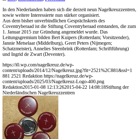
In den Niederlanden haben sich die derzeit neun Nagelkreuzzentren,
sowie weitere Interessierte nun stärker organisiert.
Aus dem bisher unverbindlichen Gesprächskreis des
Coventryberaad ist die Stiftung Coventryberaad entstanden, die zum
1. Januar 2015 zur Gründung angemeldet wurde. Das
Leitungsgremium bilden Bert Kuipers (Rotterdam; Vorsitzender),
Jannie Metselaar (Middelburg), Geert Peters (Nijmegen;
Schatzmeister), Annelies Steenbrink (Rotterdam; Schriftführung)
und Ingrid de Zwart (Deventer).
https://i0.wp.com/nagelkreuz.de/wp-
content/uploads/2014/12/Nagelkreuz.jpg?fit=2521%2C881&ssl=1
881
2521
Redaktion
https://nagelkreuz.de/wp-
content/uploads/2025/03/Nagelkreuz-Logo-400.png
Redaktion
2015-01-08 12:13:26
2015-04-22 14:08:18
Stiftung der
Niederländischen Nagelkreuzzentren