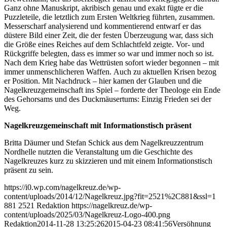
Ganz ohne Manuskript, akribisch genau und exakt fügte er die
Puzzleteile, die letztlich zum Ersten Weltkrieg führten, zusammen.
Messerscharf analysierend und kommentierend entwarf er das
düstere Bild einer Zeit, die der festen Überzeugung war, dass sich
die Größe eines Reiches auf dem Schlachtfeld zeigte. Vor- und
Rückgriffe belegten, dass es immer so war und immer noch so ist.
Nach dem Krieg habe das Wettrüsten sofort wieder begonnen – mit
immer unmenschlicheren Waffen. Auch zu aktuellen Krisen bezog
er Position. Mit Nachdruck – hier kamen der Glauben und die
Nagelkreuzgemeinschaft ins Spiel – forderte der Theologe ein Ende
des Gehorsams und des Duckmäusertums: Einzig Frieden sei der
Weg.
Nagelkreuzgemeinschaft mit Informationstisch präsent
Britta Däumer und Stefan Schick aus dem Nagelkreuzzentrum
Nordhelle nutzten die Veranstaltung um die Geschichte des
Nagelkreuzes kurz zu skizzieren und mit einem Informationstisch
präsent zu sein.
https://i0.wp.com/nagelkreuz.de/wp-
content/uploads/2014/12/Nagelkreuz.jpg?fit=2521%2C881&ssl=1
881
2521
Redaktion
https://nagelkreuz.de/wp-
content/uploads/2025/03/Nagelkreuz-Logo-400.png
Redaktion
2014-11-28 13:25:26
2015-04-23 08:41:56
Versöhnung