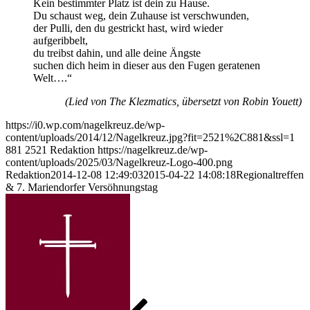
Kein bestimmter Platz ist dein zu Hause.
Du schaust weg, dein Zuhause ist verschwunden,
der Pulli, den du gestrickt hast, wird wieder
aufgeribbelt,
du treibst dahin, und alle deine Ängste
suchen dich heim in dieser aus den Fugen geratenen
Welt….“
(Lied von The Klezmatics, übersetzt von Robin Youett)
https://i0.wp.com/nagelkreuz.de/wp-
content/uploads/2014/12/Nagelkreuz.jpg?fit=2521%2C881&ssl=1
881
2521
Redaktion
https://nagelkreuz.de/wp-
content/uploads/2025/03/Nagelkreuz-Logo-400.png
Redaktion
2014-12-08 12:49:03
2015-04-22 14:08:18
Regionaltreffen
& 7. Mariendorfer Versöhnungstag