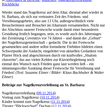
Rückblicke
Wieder stand das Nagelkreuz auf dem Altar, diesmal aber wieder in
St. Barbara, als sich zur vertrauten Zeit des Friedens- und
Versöhnungsgebetes, also um 13 Uhr, außergewöhnlich viele
Besucherinnen und Besucher im Altarraum versammelten. Nicht nur
der Abschluss unserer Festwoche wurde damit einer besonderen
Gestaltung festlich begangen, nein, es wurde auch des Jahrestages
der Zerstörung Coventrys vor 74 Jahren – und damit der „Geburt“
der Nagelkreuzgemeinschaft – gedacht. Die in der Festwoche
gesammelten und andere selbst formulierte Fürbitten bildeten einen
Schwerpunkt der Andacht, eingeleitet von aktuellen Gedanken von
Pfarrer Höck und abgeschlossen durch ein kraftvolles „Shalom
chaverim“, das aus vielen Kehlen zur Klavierbegleitung noch
einmal den Wunsch nach Frieden ganz laut werden ließ – ein
stimmungsvoller Ausklang dieser Festwoche für Versöhnung und
Frieden!
(Text: Susanne Elsner / Bilder: Klaus Bachhuber & Walter
Elsner)
Beiträge zur Nagelkreuzverleihung an St. Barbara:
Nagelkreuzverleihung (
09.11.2014
)
Vortrag zum Nagelkreuz (
10.11.2014
)
Kinder kommt zum Nagelkreuz (
11.11.2014
)
Theater “Blickwechsel” Dachau (
12.11.2014
)