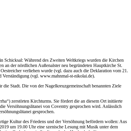
 ein Schicksal: Während des Zweiten Weltkriegs wurden die Kirchen
ren an der nördlichen Außenalster neu begründeten Hauptkirche St.
 Oestreicher verliehen wurde (vgl. dazu auch die Deklaration vom 21.
nd Verständigung (vgl. www.mahnmal-st-nikolai.de).
 für die Stadt. Die von der Nagelkreuzgemeinschaft benannten Ziele
) zerstörten Kirchturms. Sie fördert die an diesem Ort initiierte
 die Versöhnungslitanei von Coventry gesprochen wird. Anlässlich
ersöhnungslitanei gesprochen.
rtige Kultur des Friedens und der Versöhnung befördern wollen: Aus
i 2019 um 19.00 Uhr eine szenische Lesung mit Musik unter dem