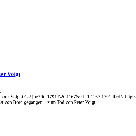
er Voigt
r…
ngskreisVoigt-01-2.jpg?fit=1791%2C1167&ssl=1
1167
1791
RedN
https
ist von Bord gegangen – zum Tod von Peter Voigt