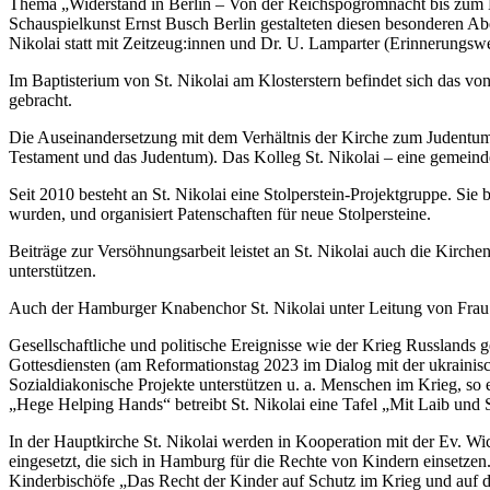
Thema „Widerstand in Berlin – Von der Reichspogromnacht bis zum K
Schauspielkunst Ernst Busch Berlin gestalteten diesen besonderen A
Nikolai statt mit Zeitzeug:innen und Dr. U. Lamparter (Erinnerungs
Im Baptisterium von St. Nikolai am Klosterstern befindet sich das 
gebracht.
Die Auseinandersetzung mit dem Verhältnis der Kirche zum Judentum h
Testament und das Judentum). Das Kolleg St. Nikolai – eine gemeind
Seit 2010 besteht an St. Nikolai eine Stolperstein-Projektgruppe. Sie
wurden, und organisiert Patenschaften für neue Stolpersteine.
Beiträge zur Versöhnungsarbeit leistet an St. Nikolai auch die Kirc
unterstützen.
Auch der Hamburger Knabenchor St. Nikolai unter Leitung von Frau P
Gesellschaftliche und politische Ereignisse wie der Krieg Russlands 
Gottesdiensten (am Reformationstag 2023 im Dialog mit der ukrain
Sozialdiakonische Projekte unterstützen u. a. Menschen im Krieg, so
„Hege Helping Hands“ betreibt St. Nikolai eine Tafel „Mit Laib und 
In der Hauptkirche St. Nikolai werden in Kooperation mit der Ev. Wi
eingesetzt, die sich in Hamburg für die Rechte von Kindern einsetze
Kinderbischöfe „Das Recht der Kinder auf Schutz im Krieg und auf d