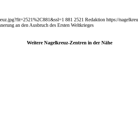
lkreuz.jpg?fit=2521%2C881&ssl=1
881
2521
Redaktion
https://nagelkr
nnerung an den Ausbruch des Ersten Weltkrieges
Weitere Nagelkreuz-Zentren in der Nähe