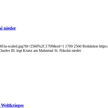
i nieder
_0303a-scaled.jpg?fit=2560%2C1709&ssl=1
1709
2560
Redaktion
https
harles III. legt Kranz am Mahnmal St. Nikolai nieder
 Weltkrieges