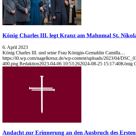
König Charles III. legt Kranz am Mahnmal St. Nikola
6. April 2023
König Charles III. und seine Frau Königin-Gemahlin Camilla…
https://i0.wp.com/nagelkreuz.de/wp-content/uploads/2023/04/DSC
400.png
Redaktion
2023-04-06 10:53:26
2024-08-25 15:17:40
König C
Andacht zur Erinnerung an den Ausbruch des Ersten