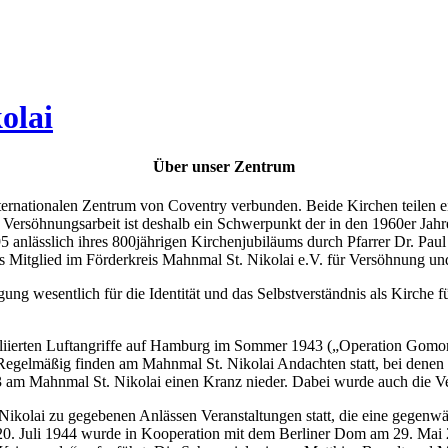
olai
Über unser Zentrum
 Internationalen Zentrum von Coventry verbunden. Beide Kirchen teilen
e Versöhnungsarbeit ist deshalb ein Schwerpunkt der in den 1960er Jah
 anlässlich ihres 800jährigen Kirchenjubiläums durch Pfarrer Dr. Paul
ls Mitglied im Förderkreis Mahnmal St. Nikolai e.V. für Versöhnung u
gung wesentlich für die Identität und das Selbstverständnis als Kirche
iierten Luftangriffe auf Hamburg im Sommer 1943 („Operation Gomorrha“
. Regelmäßig finden am Mahnmal St. Nikolai Andachten statt, bei denen
3 am Mahnmal St. Nikolai einen Kranz nieder. Dabei wurde auch die V
Nikolai zu gegebenen Anlässen Veranstaltungen statt, die eine gegenwä
m 20. Juli 1944 wurde in Kooperation mit dem Berliner Dom am 29. Ma