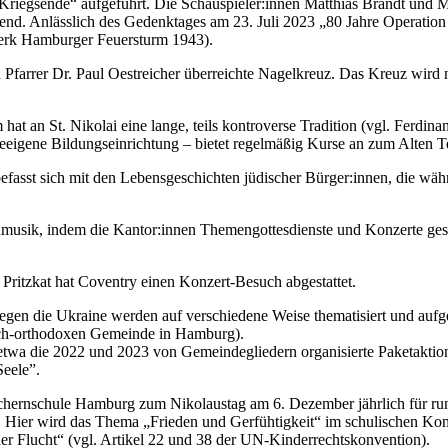
riegsende“ aufgeführt. Die Schauspieler:innen Matthias Brandt und M
bend. Anlässlich des Gedenktages am 23. Juli 2023 „80 Jahre Operation
werk Hamburger Feuersturm 1943).
von Pfarrer Dr. Paul Oestreicher überreichte Nagelkreuz. Das Kreuz w
at an St. Nikolai eine lange, teils kontroverse Tradition (vgl. Ferdin
eeigene Bildungseinrichtung – bietet regelmäßig Kurse an zum Alten 
 befasst sich mit den Lebensgeschichten jüdischer Bürger:innen, die wäh
henmusik, indem die Kantor:innen Themengottesdienste und Konzerte ges
ritzkat hat Coventry einen Konzert-Besuch abgestattet.
gegen die Ukraine werden auf verschiedene Weise thematisiert und aufg
isch-orthodoxen Gemeinde in Hamburg).
 etwa die 2022 und 2023 von Gemeindegliedern organisierte Paketaktio
Seele”.
chernschule Hamburg zum Nikolaustag am 6. Dezember jährlich für rund 
n. Hier wird das Thema „Frieden und Gerfühtigkeit“ im schulischen Ko
er Flucht“ (vgl. Artikel 22 und 38 der UN-Kinderrechtskonvention).