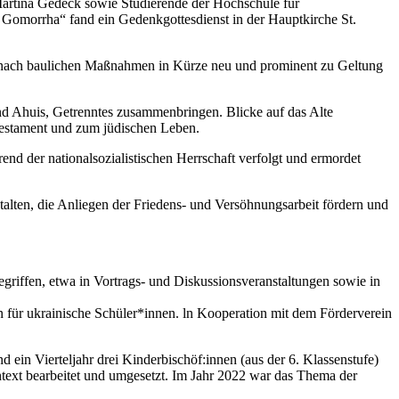
artina Gedeck sowie Studierende der Hochschule für
 Gomorrha“ fand ein Gedenkgottesdienst in der Hauptkirche St.
ird nach baulichen Maßnahmen in Kürze neu und prominent zu Geltung
and Ahuis, Getrenntes zusammenbringen. Blicke auf das Alte
Testament und zum jüdischen Leben.
rend der nationalsozialistischen Herrschaft verfolgt und ermordet
talten, die Anliegen der Friedens- und Versöhnungsarbeit fördern und
egriffen, etwa in Vortrags- und Diskussionsveranstaltungen sowie in
n für ukrainische Schüler*innen. ln Kooperation mit dem Förderverein
ein Vierteljahr drei Kinderbischöf:innen (aus der 6. Klassenstufe)
ntext bearbeitet und umgesetzt. Im Jahr 2022 war das Thema der