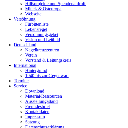
Hilfsprojekte und Spendenaufrufe
Mittel- & Osteuropa
Webseite
Versöhnung
Fürbittenliste
Lebensregel
Versöhnungsgebet
Vision und Leitbild
Deutschland
Nagelkreuzzentren
Verein
Vorstand & Leitungskreis
International
Hintergrund
1940 bis zur Gegenwart
Termine
Service
Download
Material/Ressourcen
Ausstellungsstand
Freundesbrief
Kontaktdaten
Impressum
Satzung
Datenschutzerklärung