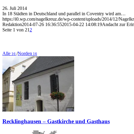
26. Juli 2014
In 18 Städten in Deutschland und parallel in Coventry wird am…
https://i0.wp.com/nagelkreuz.de/wp-content/uploads/2014/12/Nage
Redaktion
2014-07-26 16:36:55
2015-04-22 14:08:19
Andacht zur Eri
Seite 1 von 2
1
2
Alle
/
Norden
16
16
Recklinghausen – Gastkirche und Gasthaus