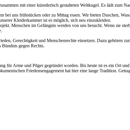
zusammen mit einer künstlerisch gestalteten Weltkugel. Es lädt zum N
kann bei uns frühstücken oder zu Mittag essen. Wir bieten Duschen, Wa
 unserer Kleiderkammer ist es möglich, sich neu einzukleiden.
ekt. Menschen im Gefängnis werden von uns besucht. Wenn sie sterben,
e.
Frieden, Gerechtigkeit und Menschenrechte einsetzen. Dazu gehören zu
as Bündnis gegen Rechts.
ng für Arme und Pilger gegründet worden. Bis heute ist es ein Ort und e
as ökumenischen Friedensengagement hat hier eine lange Tradition. Get