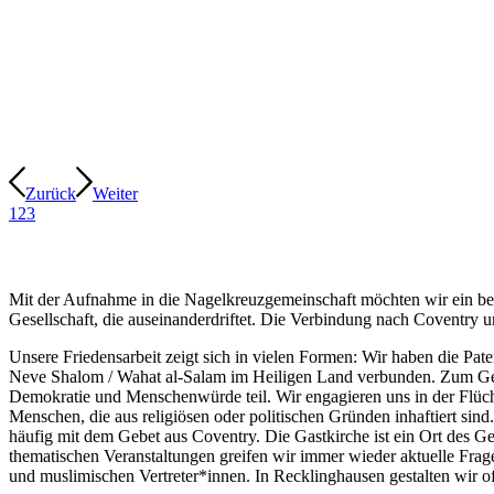
Zurück
Weiter
1
2
3
Mit der Aufnahme in die Nagelkreuzgemeinschaft möchten wir ein bewus
Gesellschaft, die auseinanderdriftet. Die Verbindung nach Coventry un
Unsere Friedensarbeit zeigt sich in vielen Formen: Wir haben die Pat
Neve Shalom / Wahat al-Salam im Heiligen Land verbunden. Zum Gede
Demokratie und Menschenwürde teil. Wir engagieren uns in der Flücht
Menschen, die aus religiösen oder politischen Gründen inhaftiert sind
häufig mit dem Gebet aus Coventry. Die Gastkirche ist ein Ort des G
thematischen Veranstaltungen greifen wir immer wieder aktuelle Fra
und muslimischen Vertreter*innen. In Recklinghausen gestalten wir o