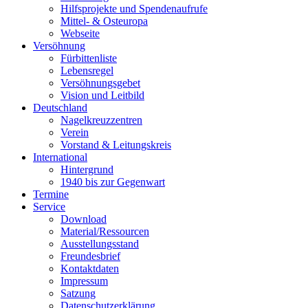
Hilfsprojekte und Spendenaufrufe
Mittel- & Osteuropa
Webseite
Versöhnung
Fürbittenliste
Lebensregel
Versöhnungsgebet
Vision und Leitbild
Deutschland
Nagelkreuzzentren
Verein
Vorstand & Leitungskreis
International
Hintergrund
1940 bis zur Gegenwart
Termine
Service
Download
Material/Ressourcen
Ausstellungsstand
Freundesbrief
Kontaktdaten
Impressum
Satzung
Datenschutzerklärung