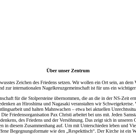
Über unser Zentrum
stes Zeichen des Friedens setzen. Wir wollen ein Ort sein, an dem Vers
d zur internationalen Nagelkreuzgemeinschaft ist für uns ein wichtiger 
enschaft für die Stolpersteine übernommen, die an die in der NS-Zeit 
nken an Hiroshima und Nagasaki veranstalten wir Schweigekreise. Wi
lingsarbeit und halten Mahnwachen – etwa bei aktuellen Unrechtssituat
. Die Friedensorganisation Pax Christi arbeitet bei uns mit. Jeden Sams
edenkens, des Friedens und der Versöhnung. Das zeigt sich in unseren 
gen in diesem Zusammenhang auf. Um mit Unterschieden leben und Vielf
ffene Begegnungsformate wie den „Respekttisch“. Der Kirche ist ein We