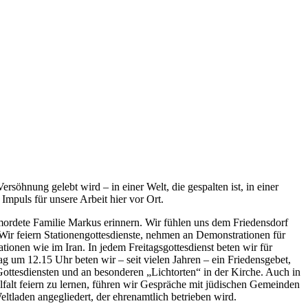
öhnung gelebt wird – in einer Welt, die gespalten ist, in einer
Impuls für unsere Arbeit hier vor Ort.
ermordete Familie Markus erinnern. Wir fühlen uns dem Friedensdorf
r feiern Stationengottesdienste, nehmen an Demonstrationen für
ionen wie im Iran. In jedem Freitagsgottesdienst beten wir für
tag um 12.15 Uhr beten wir – seit vielen Jahren – ein Friedensgebet,
Gottesdiensten und an besonderen „Lichtorten“ in der Kirche. Auch in
alt feiern zu lernen, führen wir Gespräche mit jüdischen Gemeinden
ltladen angegliedert, der ehrenamtlich betrieben wird.