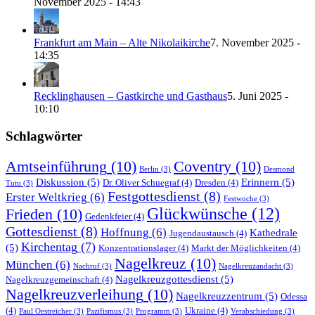
November 2025 - 14:43
Frankfurt am Main – Alte Nikolaikirche
7. November 2025 -
14:35
Recklinghausen – Gastkirche und Gasthaus
5. Juni 2025 -
10:10
Schlagwörter
Amtseinführung
(10)
Coventry
(10)
Berlin
(3)
Desmond
Diskussion
(5)
Erinnern
(5)
Dr. Oliver Schuegraf
(4)
Dresden
(4)
Tutu
(3)
Festgottesdienst
(8)
Erster Weltkrieg
(6)
Festwoche
(3)
Glückwünsche
(12)
Frieden
(10)
Gedenkfeier
(4)
Gottesdienst
(8)
Hoffnung
(6)
Kathedrale
Jugendaustausch
(4)
Kirchentag
(7)
(5)
Konzentrationslager
(4)
Markt der Möglichkeiten
(4)
Nagelkreuz
(10)
München
(6)
Nachruf
(3)
Nagelkreuzandacht
(3)
Nagelkreuzgottesdienst
(5)
Nagelkreuzgemeinschaft
(4)
Nagelkreuzverleihung
(10)
Nagelkreuzzentrum
(5)
Odessa
(4)
Ukraine
(4)
Paul Oestreicher
(3)
Pazifismus
(3)
Programm
(3)
Verabschiedung
(3)