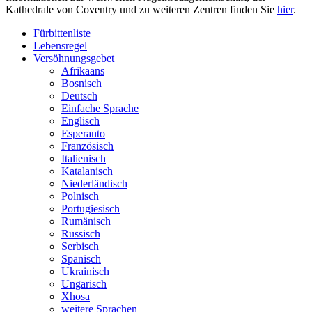
Kathedrale von Coventry und zu weiteren Zentren finden Sie
hier
.
Fürbittenliste
Lebensregel
Versöhnungsgebet
Afrikaans
Bosnisch
Deutsch
Einfache Sprache
Englisch
Esperanto
Französisch
Italienisch
Katalanisch
Niederländisch
Polnisch
Portugiesisch
Rumänisch
Russisch
Serbisch
Spanisch
Ukrainisch
Ungarisch
Xhosa
weitere Sprachen