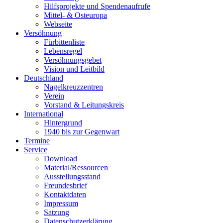
Hilfsprojekte und Spendenaufrufe
Mittel- & Osteuropa
Webseite
Versöhnung
Fürbittenliste
Lebensregel
Versöhnungsgebet
Vision und Leitbild
Deutschland
Nagelkreuzzentren
Verein
Vorstand & Leitungskreis
International
Hintergrund
1940 bis zur Gegenwart
Termine
Service
Download
Material/Ressourcen
Ausstellungsstand
Freundesbrief
Kontaktdaten
Impressum
Satzung
Datenschutzerklärung