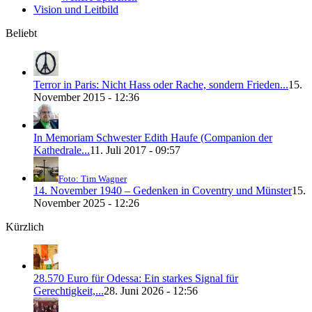
Vision und Leitbild
Beliebt
Terror in Paris: Nicht Hass oder Rache, sondern Frieden...
15.
November 2015 - 12:36
In Memoriam Schwester Edith Haufe (Companion der
Kathedrale...
11. Juli 2017 - 09:57
Foto: Tim Wagner
14. November 1940 – Gedenken in Coventry und Münster
15.
November 2025 - 12:26
Kürzlich
28.570 Euro für Odessa: Ein starkes Signal für
Gerechtigkeit,...
28. Juni 2026 - 12:56